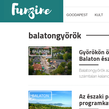
GOODAPEST
KULT
balatongyörök
Györökön ö
BALATON
Balaton és
Balatongyörök az
számtalan kaland 
Az északi p
BALATON
programka