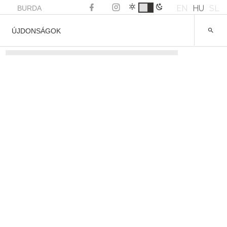
EN
HU
SL
BURDA
ÚJDONSÁGOK