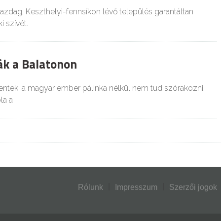
azdag, Keszthelyi-fennsíkon lévő település garantáltan
i szívét.
ák a Balatonon
ntek, a magyar ember pálinka nélkül nem tud szórakozni.
la a
Rólunk
Impresszum
Szerzői jogok