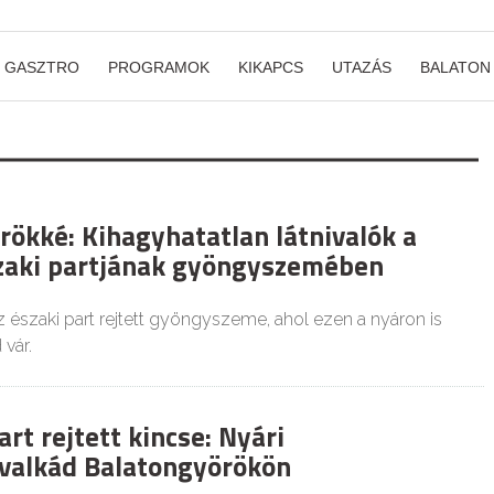
GASZTRO
PROGRAMOK
KIKAPCS
UTAZÁS
BALATON
rökké: Kihagyhatatlan látnivalók a
zaki partjának gyöngyszemében
 északi part rejtett gyöngyszeme, ahol ezen a nyáron is
vár.
art rejtett kincse: Nyári
valkád Balatongyörökön