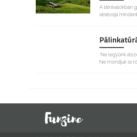
A látnivalókban g
elrabolja mindenk
Pálinkatúr
Ne legyünk álsze
Ne mondjuk le ró