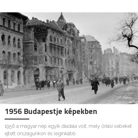
1956 Budapestje képekben
1956 a magyar nép egyik diadala volt, mely óriási sebeket
ejtett országunkon és leginkább