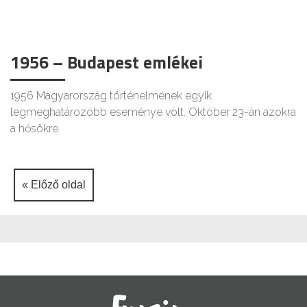
1956 – Budapest emlékei
1956 Magyarország történelmének egyik
legmeghatározóbb eseménye volt. Október 23-án azokra
a hősökre
« Előző oldal