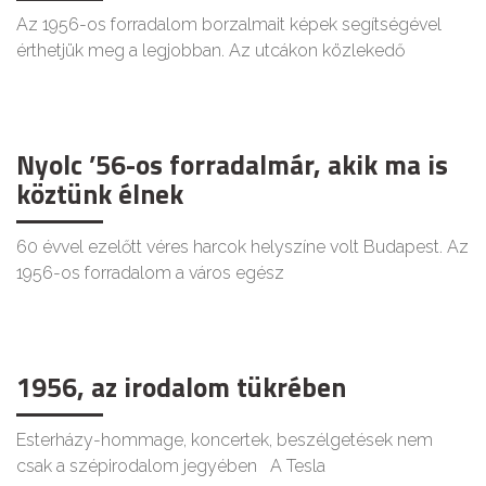
Az 1956-os forradalom borzalmait képek segítségével
érthetjük meg a legjobban. Az utcákon közlekedő
Nyolc ’56-os forradalmár, akik ma is
köztünk élnek
60 évvel ezelőtt véres harcok helyszíne volt Budapest. Az
1956-os forradalom a város egész
1956, az irodalom tükrében
Esterházy-hommage, koncertek, beszélgetések nem
csak a szépirodalom jegyében A Tesla