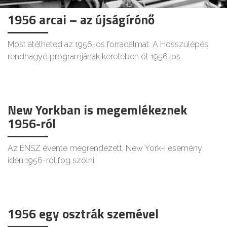
1956 arcai – az újságírónő
Most átélheted az 1956-os forradalmat. A Hosszúlépés
rendhagyó programjának keretében öt 1956-os
New Yorkban is megemlékeznek
1956-ról
Az ENSZ évente megrendezett, New York-i esemény
idén 1956-ról fog szólni.
1956 egy osztrák szemével