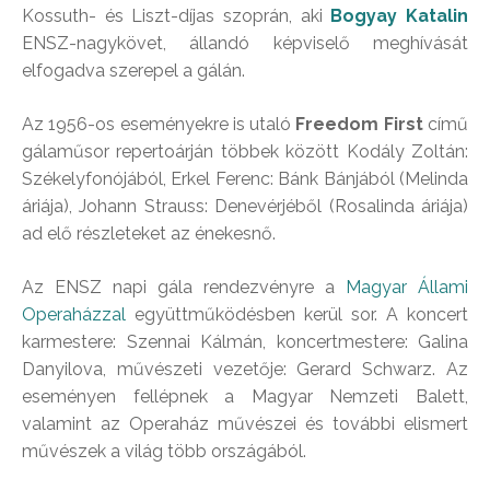
Kossuth- és Liszt-díjas szoprán, aki
Bogyay Katalin
ENSZ-nagykövet, állandó képviselő meghívását
elfogadva szerepel a gálán.
Az 1956-os eseményekre is utaló
Freedom First
című
gálaműsor repertoárján többek között Kodály Zoltán:
Székelyfonójából, Erkel Ferenc: Bánk Bánjából (Melinda
áriája), Johann Strauss: Denevérjéből (Rosalinda áriája)
ad elő részleteket az énekesnő.
Az ENSZ napi gála rendezvényre a
Magyar Állami
Operaházzal
együttműködésben kerül sor. A koncert
karmestere: Szennai Kálmán, koncertmestere: Galina
Danyilova, művészeti vezetője: Gerard Schwarz. Az
eseményen fellépnek a Magyar Nemzeti Balett,
valamint az Operaház művészei és további elismert
művészek a világ több országából.