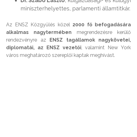
Dr. Szabó László
, külgazdasági- és külügyi
miniszterhelyettes, parlamenti államtitkár.
Az ENSZ Közgyűlés közel
2000 fő befogadására
alkalmas nagytermében
megrendezésre kerülő
rendezvényre az
ENSZ tagállamok nagykövetei,
diplomatái, az ENSZ vezetői
, valamint New York
város meghatározó szereplői kaptak meghívást.