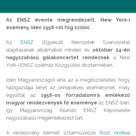
Az ENSZ évente megrendezett, New York-i
esemény idén 1956-ról fog szólni.
Az
ENSZ
(Egyesült Nemzetek Szervezete)
alapításának alkalmából minden év
október 24-én
nagyszabású gálakoncertet rendeznek
a New
York-i ENSZ-székház Közgyűlési dísztermében.
Idén Magyarországot érte az a megtiszteltetés, hogy
házigazdája lehet az ünnepélyes eseménynek, mely
egyúttal az
1956-os forradalomra emlékező
magyar rendezvények fő eseménye
az ENSZ-ben,
így Magyarország Állandó ENSZ Képviselete
nagyszabású megemlékezést tart.
A rendezvény kiemelt sztárművésze
Rost Andrea