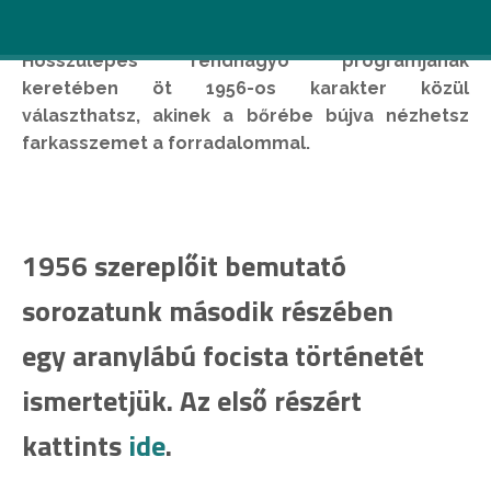
Most átélheted az 1956-os forradalmat. A
Hosszúlépés rendhagyó programjának
keretében öt 1956-os karakter közül
választhatsz, akinek a bőrébe bújva nézhetsz
farkasszemet a forradalommal.
1956 szereplőit bemutató
sorozatunk második részében
egy aranylábú focista történetét
ismertetjük. Az első részért
kattints
ide
.