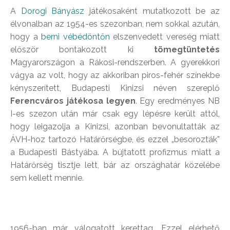
A
Dorogi Bányász
játékosaként mutatkozott be az
élvonalban az 1954-es szezonban, nem sokkal azután,
hogy a
berni vébédöntőn
elszenvedett vereség miatt
először bontakozott ki
tömegtüntetés
Magyarországon a Rákosi-rendszerben. A gyerekkori
vágya az volt, hogy az akkoriban piros-fehér színekbe
kényszerített, Budapesti Kinizsi néven szereplő
Ferencváros játékosa legyen
. Egy eredményes NB
I-es szezon után már csak egy lépésre került attól,
hogy leigazolja a Kinizsi, azonban bevonultatták az
ÁVH-hoz tartozó Határőrségbe, és ezzel „besorozták”
a Budapesti Bástyába. A bújtatott profizmus miatt a
Határőrség tisztje lett, bár az országhatár közelébe
sem kellett mennie.
1956-ban már válogatott kerettag. Ezzel elérhető