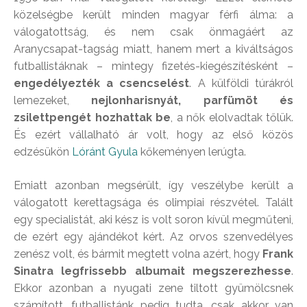
közelségbe került minden magyar férfi álma: a
válogatottság, és nem csak önmagáért az
Aranycsapat-tagság miatt, hanem mert a kiváltságos
futballistáknak – mintegy fizetés-kiegészítésként –
engedélyezték a csencselést
. A külföldi túrákról
lemezeket,
nejlonharisnyát, parfümöt és
zsilettpengét hozhattak be
, a nők elolvadtak tőlük.
És ezért vállalható ár volt, hogy az első közös
edzésükön
Lóránt Gyula
kőkeményen lerúgta.
Emiatt azonban megsérült, így veszélybe került a
válogatott kerettagsága és olimpiai részvétel. Talált
egy specialistát, aki kész is volt soron kívül megműteni,
de ezért egy ajándékot kért. Az orvos szenvedélyes
zenész volt, és bármit megtett volna azért, hogy
Frank
Sinatra legfrissebb albumait megszerezhesse
.
Ekkor azonban a nyugati zene tiltott gyümölcsnek
számított, futballistánk pedig tudta, csak akkor van