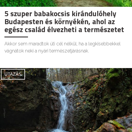
5 szuper babakocsis kirándulóhely
Budapesten és környékén, ahol az
egész család élvezheti a természetet
Akkor sem maradtok úti cél nélkül, ha a legkisebbekkel
vágnátok neki a nyári természetjárásnak.
UTAZÁS