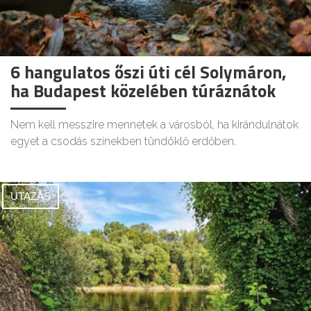
6 hangulatos őszi úti cél Solymáron,
ha Budapest közelében túráznátok
Nem kell messzire mennetek a városból, ha kirándulnátok
egyet a csodás színekben tündöklő erdőben.
UTAZÁS