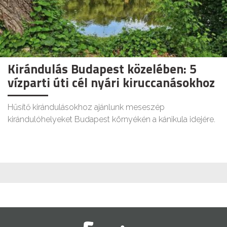
Kirándulás Budapest közelében: 5
vízparti úti cél nyári kiruccanásokhoz
Hűsítő kirándulásokhoz ajánlunk meseszép
kirándulóhelyeket Budapest környékén a kánikula idejére.