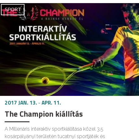
SPORT
2017 JAN. 13.
-
APR. 11.
The Champion kiállítás
A Millenáris interaktív sportkiállítása közel 3,5
kosárpályányi területén tucatnyi sportjáték és