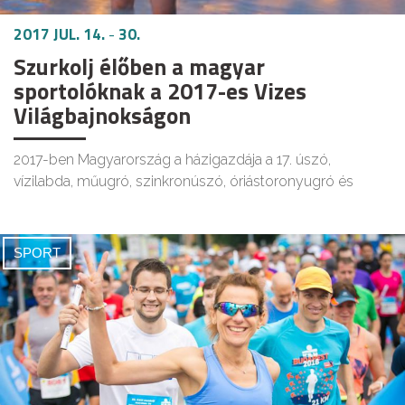
2017 JUL. 14.
-
30.
Szurkolj élőben a magyar
sportolóknak a 2017-es Vizes
Világbajnokságon
2017-ben Magyarország a házigazdája a 17. úszó,
vízilabda, műugró, szinkronúszó, óriástoronyugró és
SPORT