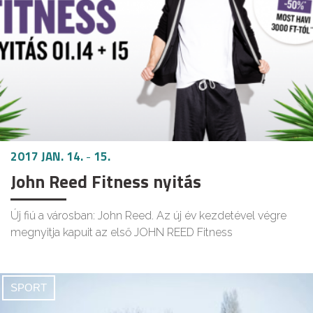
2017 JAN. 14.
-
15.
John Reed Fitness nyitás
Új fiú a városban: John Reed. Az új év kezdetével végre
megnyitja kapuit az első JOHN REED Fitness
SPORT