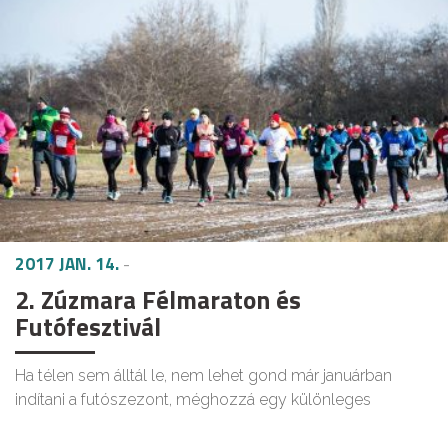
2017 JAN. 14.
-
2. Zúzmara Félmaraton és
Futófesztivál
Ha télen sem álltál le, nem lehet gond már januárban
indítani a futószezont, méghozzá egy különleges