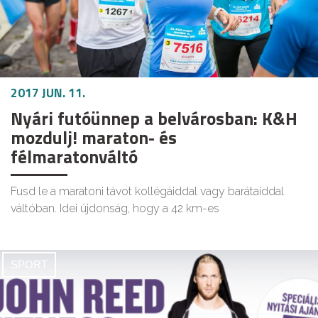
2017 JUN. 11.
Nyári futóünnep a belvárosban: K&H
mozdulj! maraton- és
félmaratonváltó
Fusd le a maratoni távot kollégáiddal vagy barátaiddal
váltóban. Idei újdonság, hogy a 42 km-es
SPORT