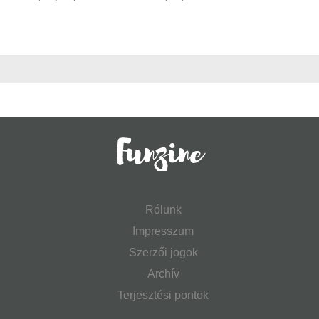
Rólunk
Impresszum
Szerzői jogok
Archív
Terjesztési pontok