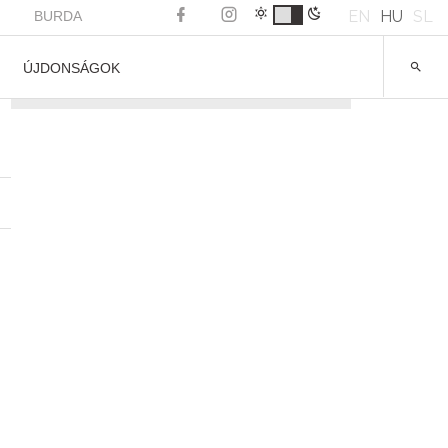
EN
HU
SL
BURDA
ÚJDONSÁGOK