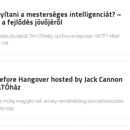
yítani a mesterséges intelligenciát? –
a fejlődés jövőjéről
ődés jövőjéről Tim O’Reilly új könyve kapcsán (WTF? Miért
y mit
efore Hangover hosted by Jack Cannon
ÁTÓház
 műfaj megújító est, amely remélhetőleg koncertsorozattá
ely egy