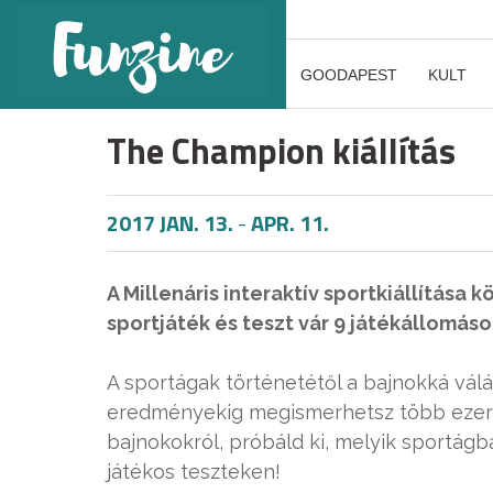
GOODAPEST
KULT
The Champion kiállítás
2017 JAN. 13.
-
APR. 11.
A Millenáris interaktív sportkiállítása 
sportjáték és teszt vár 9 játékállomáso
A sportágak történetétől a bajnokká vál
eredményekig megismerhetsz több ezer 
bajnokokról, próbáld ki, melyik sportágb
játékos teszteken!