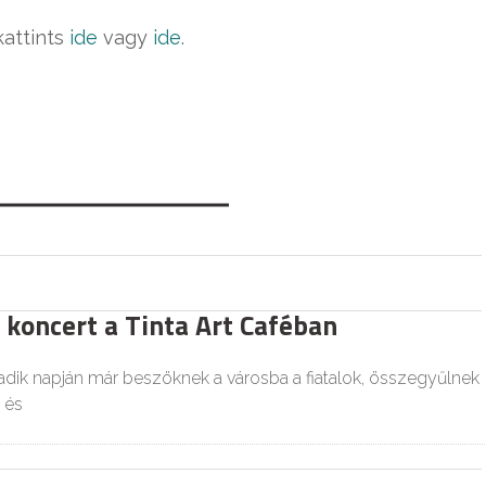
kattints
ide
vagy
ide
.
 koncert a Tinta Art Caféban
dik napján már beszöknek a városba a fiatalok, összegyűlnek
 és