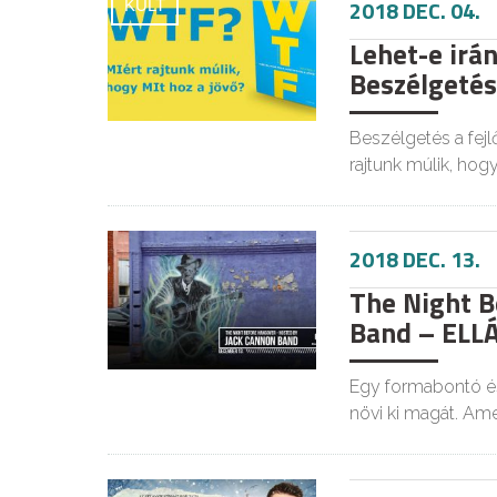
2018 DEC. 04.
KULT
Lehet-e irán
Beszélgetés 
Beszélgetés a fejl
rajtunk múlik, hog
2018 DEC. 13.
The Night B
Band – ELL
Egy formabontó és
növi ki magát. Am