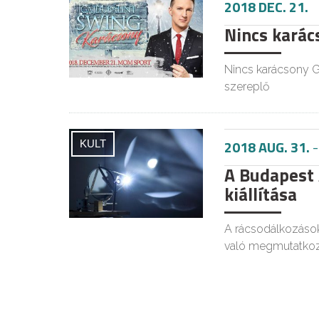
2018 DEC. 21.
Nincs karács
Nincs karácsony G
szereplő
2018 AUG. 31.
KULT
A Budapest
kiállítása
A rácsodálkozások
való megmutatkoz