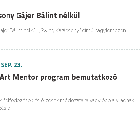
ony Gájer Bálint nélkül
ájer Bálint nélkül! „Swing Karácsony” című nagylemezén
-
SEP. 23.
 Art Mentor program bemutatkozó
, felfedezések és érzések módozataira vagy épp a világnak
ásra