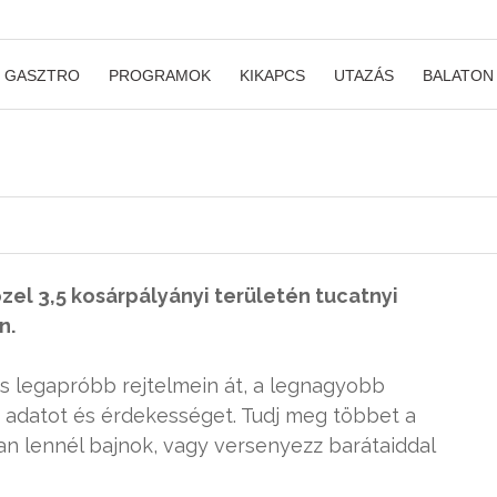
GASZTRO
PROGRAMOK
KIKAPCS
UTAZÁS
BALATON
közel 3,5 kosárpályányi területén tucatnyi
n.
ás legapróbb rejtelmein át, a legnagyobb
adatot és érdekességet. Tudj meg többet a
an lennél bajnok, vagy versenyezz barátaiddal