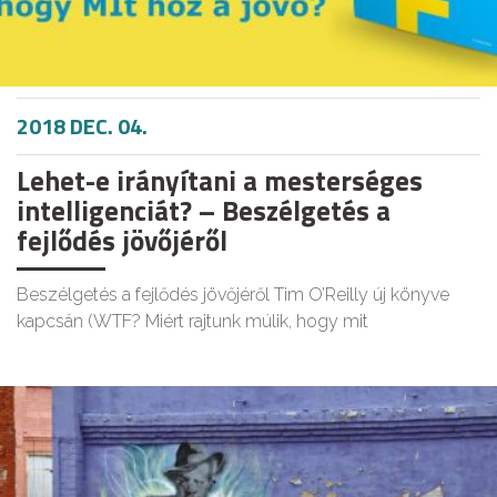
2018 DEC. 04.
Lehet-e irányítani a mesterséges
intelligenciát? – Beszélgetés a
fejlődés jövőjéről
Beszélgetés a fejlődés jövőjéről Tim O’Reilly új könyve
kapcsán (WTF? Miért rajtunk múlik, hogy mit