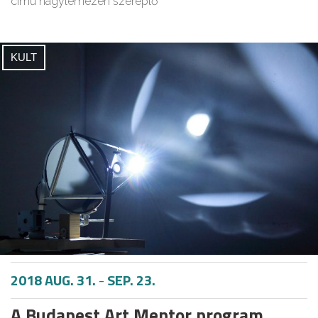
című nagylemezén szereplő
KULT
2018 AUG. 31.
-
SEP. 23.
A Budapest Art Mentor program