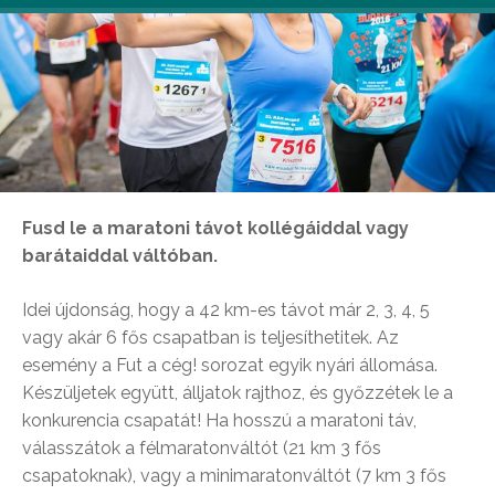
Fusd le a maratoni távot kollégáiddal vagy
barátaiddal váltóban.
Idei újdonság, hogy a 42 km-es távot már 2, 3, 4, 5
vagy akár 6 fős csapatban is teljesíthetitek. Az
esemény a Fut a cég! sorozat egyik nyári állomása.
Készüljetek együtt, álljatok rajthoz, és győzzétek le a
konkurencia csapatát! Ha hosszú a maratoni táv,
válasszátok a félmaratonváltót (21 km 3 fős
csapatoknak), vagy a minimaratonváltót (7 km 3 fős