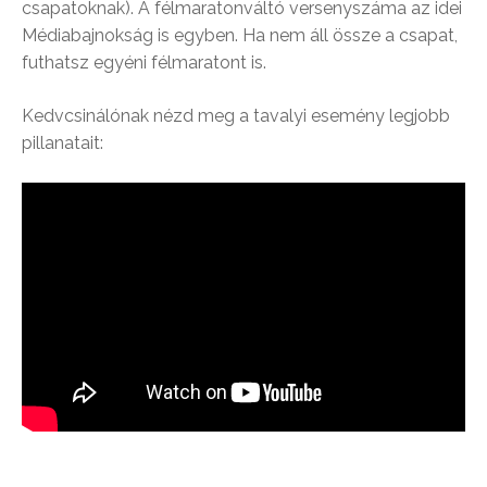
csapatoknak). A félmaratonváltó versenyszáma az idei
Médiabajnokság is egyben. Ha nem áll össze a csapat,
futhatsz egyéni félmaratont is.
Kedvcsinálónak nézd meg a tavalyi esemény legjobb
pillanatait: