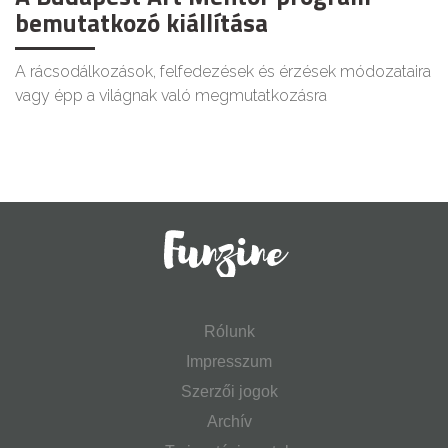
bemutatkozó kiállítása
A rácsodálkozások, felfedezések és érzések módozataira
vagy épp a világnak való megmutatkozásra
Rólunk
Impresszum
Szerzői jogok
Archív