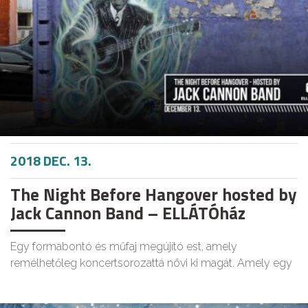
2018 DEC. 13.
The Night Before Hangover hosted by
Jack Cannon Band – ELLÁTÓház
Egy formabontó és műfaj megújító est, amely
remélhetőleg koncertsorozattá növi ki magát. Amely egy