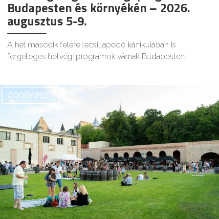
Budapesten és környékén – 2026.
augusztus 5-9.
A hét második felére lecsillapodó kánikulában is
fergeteges hétvégi programok várnak Budapesten.
GOODAPEST