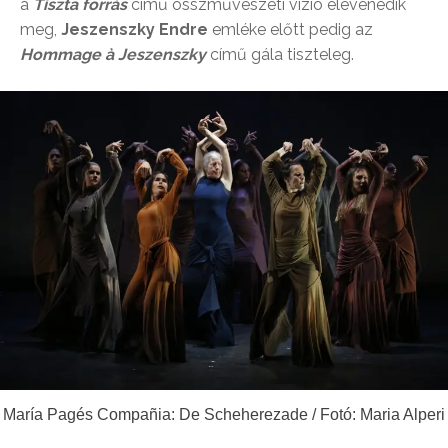
a
Tiszta forrás
című összművészeti vízió elevenedik
meg,
Jeszenszky Endre
emléke előtt pedig az
Hommage à Jeszenszky
című gála tiszteleg.
María Pagés Compañia: De Scheherezade / Fotó: Maria Alperi