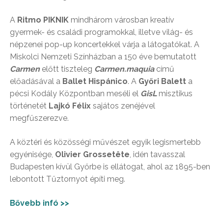
A
Ritmo PIKNIK
mindhárom városban kreatív
gyermek- és családi programokkal, illetve világ- és
népzenei pop-up koncertekkel várja a látogatókat. A
Miskolci Nemzeti Színházban a 150 éve bemutatott
Carmen
előtt tiszteleg
Carmen.maquia
című
előadásával a
Ballet Hispánico
. A
Győri Balett
a
pécsi Kodály Központban meséli el
GisL
misztikus
történetét
Lajkó Félix
sajátos zenéjével
megfűszerezve.
A köztéri és közösségi művészet egyik legismertebb
egyénisége,
Olivier Grossetête
, idén tavasszal
Budapesten kívül Győrbe is ellátogat, ahol az 1895-ben
lebontott Tűztornyot építi meg.
Bővebb infó >>