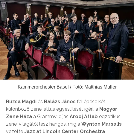
Kammerorchester Basel / Fotó: Matthias Muller
Rúzsa Magdi
és
Balázs János
fellépése két
különböző zenei stílus egyesülését ígéri, a
Magyar
Zene Háza
a Grammy-díjas
Arooj Aftab
egzotikus
zenei világától lesz hangos, míg a
Wynton Marsalis
vezette
Jazz at Lincoln Center Orchestra