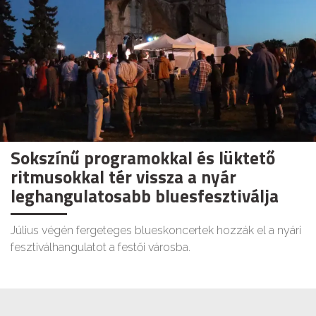
Sokszínű programokkal és lüktető
ritmusokkal tér vissza a nyár
leghangulatosabb bluesfesztiválja
Július végén fergeteges blueskoncertek hozzák el a nyári
fesztiválhangulatot a festői városba.