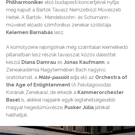
Philharmoniker
első budapesti koncertjével nyitja
meg kapuit a Bartók Tavasz Nemzetközi Művészeti
Hetek. A Bartók-, Mendelssohn- és Schumann-
műveket előadó szimfonikus zenekar szólistája
Kelemen Barnabás
lesz.
A komolyzene rajongóinak még számtalan kiemelkedő
pillanatban lesz részük tavasszal: közös dalesttel
készül
Diana Damrau
és
Jonas Kaufmann
, a
Zeneakadémia Nagytermében Bach nagyívű
oratóriumát, a
Máté-passiót
adja elő az
Orchestra of
the Age of Enlightenment
(A Felvilágosodás
Korának Zenekara), de érkezik a
Kammerorchester
Basel
is, akikkel napjaink egyik legtehetségesebb
magyar hegedűművésze,
Pusker Júlia
játékát
hallhatjuk.