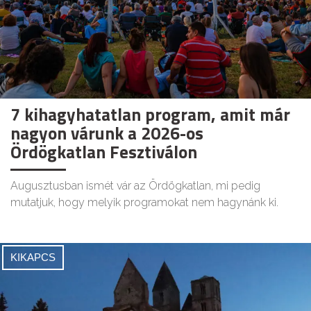
7 kihagyhatatlan program, amit már
nagyon várunk a 2026-os
Ördögkatlan Fesztiválon
Augusztusban ismét vár az Ördögkatlan, mi pedig
mutatjuk, hogy melyik programokat nem hagynánk ki.
KIKAPCS