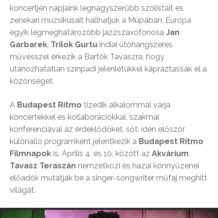
koncertjén napjaink legnagyszerűbb szólistáit és
zenekari muzsikusait hallhatjuk a Müpában. Európa
egyik legmeghatározóbb jazzszaxofonosa
Jan
Garbarek
,
Trilok Gurtu
indiai ütőhangszeres
művésszel érkezik a Bartók Tavaszra, hogy
utánozhatatlan színpadi jelenlétükkel kápráztassák el a
közönséget.
A
Budapest Ritmo
tizedik alkalommal várja
koncertekkel és kollaborációkkal, szakmai
konferenciával az érdeklődőket, sőt: idén először
különálló programként jelentkezik a
Budapest Ritmo
Filmnapok
is. Április 4. és 10. között az
Akvárium
Tavasz Teraszán
nemzetközi és hazai könnyűzenei
előadók mutatják be a singer-songwriter műfaj meghitt
világát.