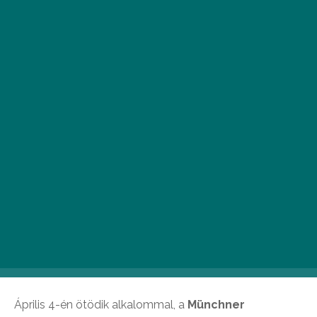
keretein belül.
Carmen Souza / Fotó: Budapest Ritmo
Április 4-én ötödik alkalommal, a
Münchner