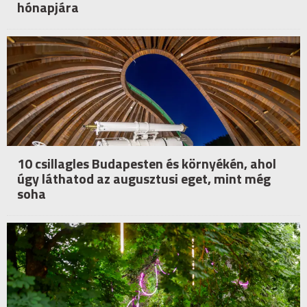
hónapjára
10 csillagles Budapesten és környékén, ahol
úgy láthatod az augusztusi eget, mint még
soha