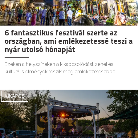
6 fantasztikus fesztivál szerte az
országban, ami emlékezetessé teszi a
nyár utolsó hónapját
Ezeken a helyszíneken a kikapcsolódást zenei és
kulturális élmények teszik még emlékezetesebbé.
KIKAPCS