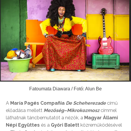
Fatoumata Diawara / Fotó: Alun Be
A
María Pagés Compañia
De Scheherezade
című
előadása mellett
Mezőség–Mikrokozmosz
címmel
láthatnak táncbemutatót a nézők, a
Magyar Állami
Népi Együttes
és a
Győri Balett
közreműködésével