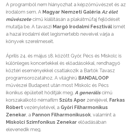
A programból nem hiányozhat a képzőművészet és az
irodalom sem. A
Magyar Nemzeti Galéria
Az élet
művészete
című kiállításán a plakátműfaj fejlődését
mutatja be. A tavaszi
Margó Irodalmi Fesztivál
ismét
a hazai irodalmi élet legismertebb neveivel várja a
könyvek szerelmeseit.
Április 24. és május 18. között Győr, Pécs és Miskolc is
különleges koncertekkel és előadásokkal, rendhagyó
köztéri eseményekkel csatlakozik a Bartók Tavasz
programsorozatához. A világhírű
BANDALOOP
művészei Budapest után most Miskolc és Pécs
ikonikus épületeit hódítják meg.
A generális
című
korszakalkotó némafilm
Szűts Apor
zenéjével,
Farkas
Róbert
vezényletével, a
Győri Filharmonikus
Zenekar
, a
Pannon Filharmonikusok
, valamint a
Miskolci Szimfonikus Zenekar
előadásában
elevenedik meg.