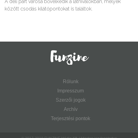
A déli part városa bővelkedik a látnivalókban, melyek
között csodás kilátópontokat is találtok.
Rólunk
Impresszum
Szerzői jogok
Archív
Terjesztési pontok