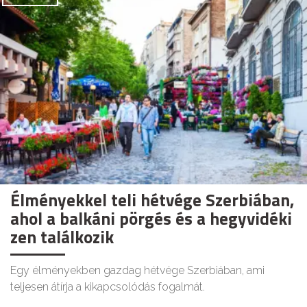
Élményekkel teli hétvége Szerbiában,
ahol a balkáni pörgés és a hegyvidéki
zen találkozik
Egy élményekben gazdag hétvége Szerbiában, ami
teljesen átírja a kikapcsolódás fogalmát.