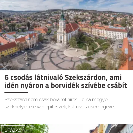
6 csodás látnivaló Szekszárdon, ami
idén nyáron a borvidék szívébe csábít
Szekszárd nem csak borairól híres: Tolna megye
székhelye tele van építészeti, kulturális csemegével.
UTAZÁS