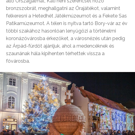
álló Országalmát, Kati néni szerencsét hozó
bronzszobrát, meghallgatni az Órajátékot, valamint
felkeresni a Hetedhét Játékmúzeumot és a Fekete Sas
Patikamúzeumot. A télen is nyitva tartó Bory-vár az év
többi szakához hasonlóan lenyűgözi a történelmi
koronázóvárosba érkezőket, a városnézés után pedig
az Árpád-fürdőt ajánljuk, ahol a medencéknek és
szaunának hála kipihenten térhettek vissza a
fővárosba.