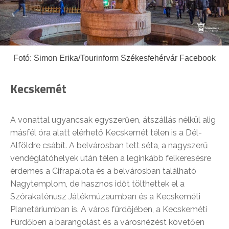
Fotó: Simon Erika/Tourinform Székesfehérvár Facebook
Kecskemét
A vonattal ugyancsak egyszerűen, átszállás nélkül alig
másfél óra alatt elérhető Kecskemét télen is a Dél-
Alföldre csábít. A belvárosban tett séta, a nagyszerű
vendéglátóhelyek után télen a leginkább felkeresésre
érdemes a Cifrapalota és a belvárosban található
Nagytemplom, de hasznos időt tölthettek el a
Szórakaténusz Játékmúzeumban és a Kecskeméti
Planetáriumban is. A város fürdőjében, a Kecskeméti
Fürdőben a barangolást és a városnézést követően