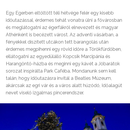
Egy Egerben eltöltött téli hétvége felér egy kisebb
időutazással, érdemes tehát vonatra ülni a fővárosban
és meglátogatni az égerfákról elnevezett és magyar
Athénként is becézett várost. Az adventi vásárban, a
fényekkel díszített utcákon tett barangolás után
érdemes megpihenni egy rövid időre a Törökfürdőben,
ellátogatni az egyedülálló Kopcsik Marcipánia és
Harangöntő-házba és meginni egy kávét a Jóbarátok
sorozat inspirálta Park Caféba. Mondanunk sem kell
talán, hogy időutazásra invitál a Beatles Múzeum,
akárcsak az egri vár és a város alatt húzódó, Időalagút
nevet viselő izgalmas pincerendszer.