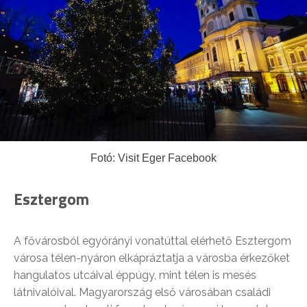
Fotó: Visit Eger Facebook
Esztergom
A fővárosból egyórányi vonatúttal elérhető Esztergom
városa télen-nyáron elkápráztatja a városba érkezőket
hangulatos utcáival éppúgy, mint télen is mesés
látnivalóival. Magyarország első városában családi