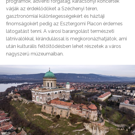
programok, adventi forgatag, karácsonyi koncertek
várják az érdeklődőket a Széchenyi téren,
gasztronómiai különlegességekért és háztáji
finomságokért pedig az Esztergomi Piacon érdemes
látogatást tenni. A városi barangolást természeti
látnivalókkal, kirándulással is megkoronázhatjátok, ami
után kulturális feltöltődésben lehet részetek a város
nagyszerű múzeumaiban.