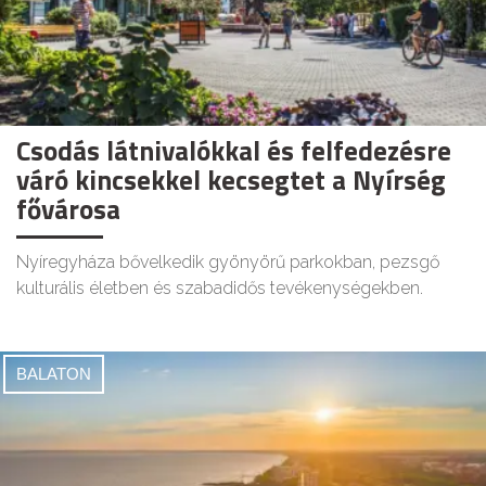
Csodás látnivalókkal és felfedezésre
váró kincsekkel kecsegtet a Nyírség
fővárosa
Nyíregyháza bővelkedik gyönyörű parkokban, pezsgő
kulturális életben és szabadidős tevékenységekben.
BALATON