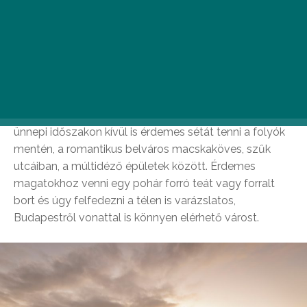
Győr
A folyók városa, Győr minden évszakban érdemes a
látogatásra és így van ez télen is, amikor az adventi
vásárnak köszönhetően, a Dunakapu téren felállított
korcsolyapályának és az óriáskeréknek hála pezsgő
kikapcsolódásra számíthattok. Természetesen az
ünnepi időszakon kívül is érdemes sétát tenni a folyók
mentén, a romantikus belváros macskaköves, szűk
utcáiban, a múltidéző épületek között. Érdemes
magatokhoz venni egy pohár forró teát vagy forralt
bort és úgy felfedezni a télen is varázslatos,
Budapestről vonattal is könnyen elérhető várost.