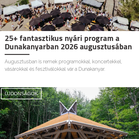
25+ fantasztikus nyári program a
Dunakanyarban 2026 augusztusában
Augusztusban is remek programokkal, koncertekkel,
vásárokkal és fesztiválokkal vár a Dunakanyar.
ÚJDONSÁGOK