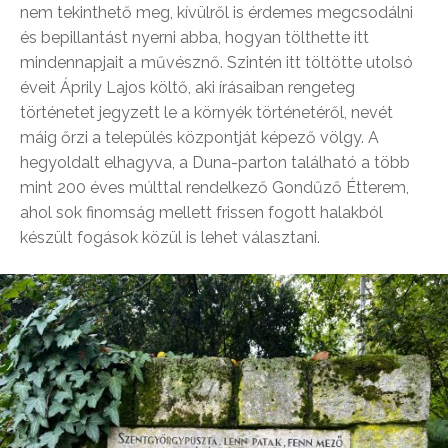
nem tekinthető meg, kívülről is érdemes megcsodálni
és bepillantást nyerni abba, hogyan tölthette itt
mindennapjait a művésznő. Szintén itt töltötte utolsó
éveit Áprily Lajos költő, aki írásaiban rengeteg
történetet jegyzett le a környék történetéről, nevét
máig őrzi a település központját képező völgy. A
hegyoldalt elhagyva, a Duna-parton található a több
mint 200 éves múlttal rendelkező Gondűző Étterem,
ahol sok finomság mellett frissen fogott halakból
készült fogások közül is lehet választani.