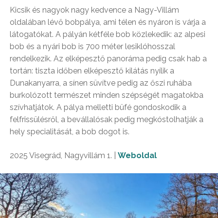
Kicsik és nagyok nagy kedvence a Nagy-Villám
oldalában lévő bobpálya, ami télen és nyáron is várja a
látogatókat. A pályán kétféle bob közlekedik: az alpesi
bob és a nyári bob is 700 méter lesiklóhosszal
rendelkezik. Az elképesztő panoráma pedig csak hab a
tortán: tiszta időben elképesztő kilátás nyílik a
Dunakanyarra, a sínen süvítve pedig az őszi ruhába
burkolózott természet minden szépségét magatokba
szívhatjátok. A pálya melletti büfé gondoskodik a
felfrissülésről, a bevállalósak pedig megkóstolhatják a
hely specialitását, a bob dogot is.
2025 Visegrád, Nagyvillám 1. |
Weboldal