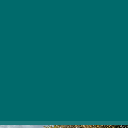
Játszótér
A Mogyoró-hegy tetején található erdővel ölelt tisztás
egy igazi kis rejtett kincse a környéknek, ami a színes
leveles időszakban mutatja a legszebb arcát. A
hatalmas placcon egy fajátékokkal kialakított játszótér
várja a legkisebbeket, emellett pedig egy felfedezésre
váró, számháborúzásra is tökéletes építmény is
gazdagítja a játékok sorát. Az erdei kirándulás közbeni
megpihenésre padok és tűzrakóhelyek is várják a
túrázókat, amikről kiváló kilátás nyílik a környékre.