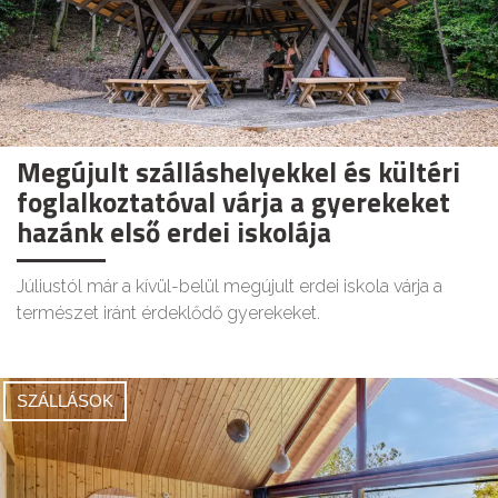
Megújult szálláshelyekkel és kültéri
foglalkoztatóval várja a gyerekeket
hazánk első erdei iskolája
Júliustól már a kívül-belül megújult erdei iskola várja a
természet iránt érdeklődő gyerekeket.
SZÁLLÁSOK