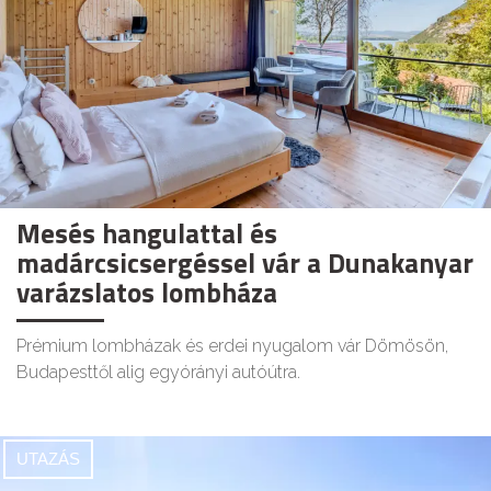
Mesés hangulattal és
madárcsicsergéssel vár a Dunakanyar
varázslatos lombháza
Prémium lombházak és erdei nyugalom vár Dömösön,
Budapesttől alig egyórányi autóútra.
UTAZÁS