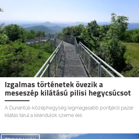
Izgalmas történetek övezik a
meseszép kilátású pilisi hegycsúcsot
A Dunántúli-középhegység legmagasabb pontjáról pazar
kilátás tárul a kirándulók szeme elé.