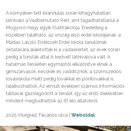
A környéken tett kirándulás során kihagyhatatlan
látnivaló a Vadbemutató Kert, ami tagadhatatlanul a
Mogyoró-hegy egyik főattrakciója. Eredetileg a
közelben található, az ország első erdei iskolájának, a
Madas László Erdészeti Erdei Iskola tanulóinak
oktatására alakították ki a vadaskertet, az évek során
pedig a turisták által is kedvelt látnivalóvá vált. A
hatalmas területen egymástól elkülönítve élnek a
gímszarvasok, kecskék és vaddisznók, a szomszédos
lovasiskola miatt pedig lovakkal és pónilovakkal is
találkozhattok. Az elmúlt években számos információs
táblával gazdagodott a terület, így az erdő ölelésében
mindent megtudhattok az itt élő állatokról.
2025 Visegrád, Fácános utca |
Weboldal