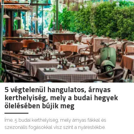
5 végtelenül hangulatos, árnyas
kerthelyiség, mely a budai hegyek
ölelésében bújik meg
Íme, 5 budai kerthelyiség, mely árnyas fákkal és
szezonális fogásokkal visz színt a nyárestékbe.