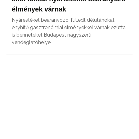
élmények várnak
Nyárestéket bearanyozó, fülledt délutánokat
enyhítő gasztronómiai élményekkel várnak ezúttal
is benneteket Budapest nagyszerű
vendéglátóhelyei.