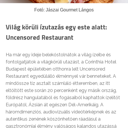
Fotó: Jászai Gourmet Lángos
Világ körüli ízutazás egy este alatt:
Uncensored Restaurant
Ha már egy ideje belekóstolnátok a világ ízeibe és
fontolgatjátok a világkörüli utazást, a Corinthia Hotel
Budapest épületében otthonra lelt Uncensored
Restaurant egyedülálló élménnyel vár benneteket. A
mindössze tíz asztalt számláló étteremben, az itt
eltöltött este során 20 percenként egy másik ország,
földrész hangulatából és fogásaiból kaphattok ízelítőt
Európától, Ázsián át egészen Dél-Amerikáig. A
háromdimenziós, audiovizuális videótérképnek és az
autentikus zenének köszönhetően ráadásul a
gasztronómiai élmény valóságos kalandos utazássá