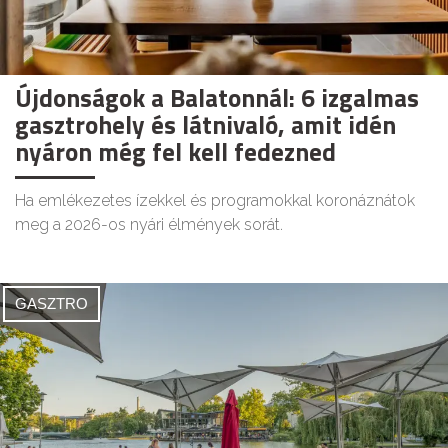
Újdonságok a Balatonnál: 6 izgalmas
gasztrohely és látnivaló, amit idén
nyáron még fel kell fedezned
Ha emlékezetes ízekkel és programokkal koronáznátok
meg a 2026-os nyári élmények sorát.
GASZTRO