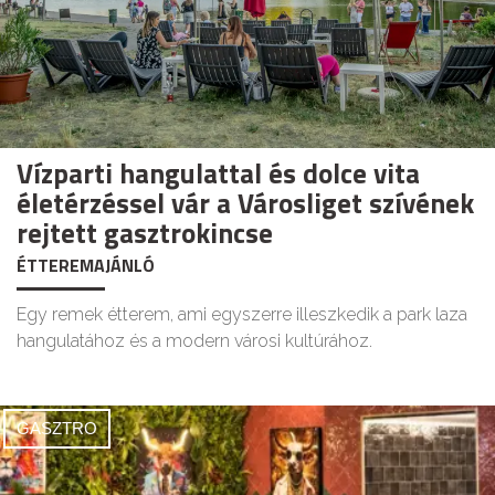
Vízparti hangulattal és dolce vita
életérzéssel vár a Városliget szívének
rejtett gasztrokincse
ÉTTEREMAJÁNLÓ
Egy remek étterem, ami egyszerre illeszkedik a park laza
hangulatához és a modern városi kultúrához.
GASZTRO