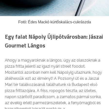
Fotó: Édes Mackó kürtőskalács-cukrászda
Egy falat Nápoly Újlipótvárosban: Jászai
Gourmet Lángos
Ahogy a magyaroknak a lángos, úgy az olaszoknak a
pizza fritta jelenti az igazi nyári street foodot.
Mostantól azonban nem kell Nápolyig utaznunk, hogy
átélhessük ezt az élményt! A Pozsonyi út és a Jászai
Mari tér találkozásánál találhatunk rá Budapest első
pizza frittázójára. A friss, ropogós tészta, az ízletes,
napon szárított paradicsom, a zamatos pármai sonka,
az évekig érlelt parmezánszeletek, a fenyőmagból és
bazsalikomból készült pestó és a