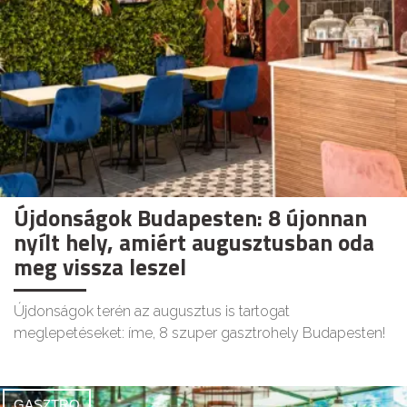
Újdonságok Budapesten: 8 újonnan
nyílt hely, amiért augusztusban oda
meg vissza leszel
Újdonságok terén az augusztus is tartogat
meglepetéseket: íme, 8 szuper gasztrohely Budapesten!
GASZTRO