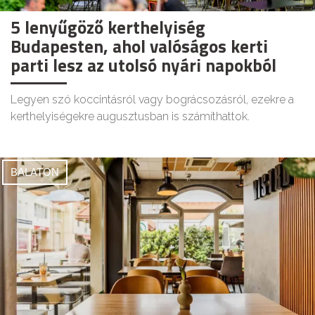
5 lenyűgöző kerthelyiség
Budapesten, ahol valóságos kerti
parti lesz az utolsó nyári napokból
Legyen szó koccintásról vagy bográcsozásról, ezekre a
kerthelyiségekre augusztusban is számíthattok.
BALATON