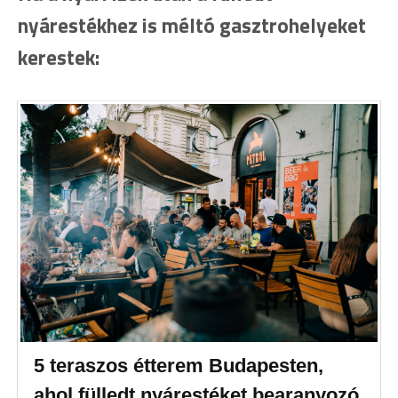
nyárestékhez is méltó gasztrohelyeket
kerestek:
5 teraszos étterem Budapesten,
ahol fülledt nyárestéket bearanyozó