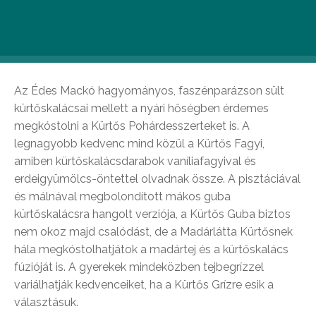
Kürtőskalács kánikulára hangolva: Édes
Mackó kürtőskalács-cukrászda
Az Édes Mackó hagyományos, faszénparázson sült
kürtőskalácsai mellett a nyári hőségben érdemes
megkóstolni a Kürtős Pohárdesszerteket is. A
legnagyobb kedvenc mind közül a Kürtős Fagyi,
amiben kürtőskalácsdarabok vaníliafagyival és
erdeigyümölcs-öntettel olvadnak össze. A pisztáciával
és málnával megbolondított mákos guba
kürtőskalácsra hangolt verziója, a Kürtős Guba biztos
nem okoz majd csalódást, de a Madárlátta Kürtősnek
hála megkóstolhatjátok a madártej és a kürtőskalács
fúzióját is. A gyerekek mindeközben tejbegrízzel
variálhatják kedvenceiket, ha a Kürtős Grízre esik a
választásuk.