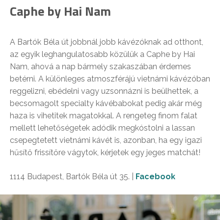
Caphe by Hai Nam
A Bartók Béla út jobbnál jobb kávézóknak ad otthont,
az egyik leghangulatosabb közülük a Caphe by Hai
Nam, ahová a nap bármely szakaszában érdemes
betérni. A különleges atmoszférájú vietnámi kávézóban
reggelizni, ebédelni vagy uzsonnázni is beülhettek, a
becsomagolt specialty kávébabokat pedig akár még
haza is vihetitek magatokkal. A rengeteg finom falat
mellett lehetőségetek adódik megkóstolni a lassan
csepegtetett vietnámi kávét is, azonban, ha egy igazi
hűsítő frissítőre vágytok, kérjetek egy jeges matchát!
1114 Budapest, Bartók Béla út 35. |
Facebook