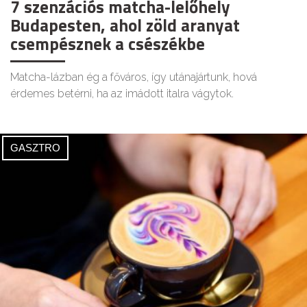
7 szenzációs matcha-lelőhely
Budapesten, ahol zöld aranyat
csempésznek a csészékbe
Matcha-lázban ég a főváros, így utánajártunk, hová
érdemes betérni, ha az imádott italra vágytok.
GASZTRO