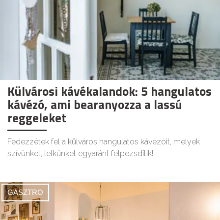
Külvárosi kávékalandok: 5 hangulatos
kávézó, ami bearanyozza a lassú
reggeleket
Fedezzétek fel a külváros hangulatos kávézóit, melyek
szívünket, lelkünket egyaránt felpezsdítik!
GASZTRO