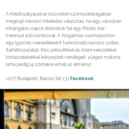
A Keleti pályaudvar közvetlen szomszédságában
megbújó kávézó tökéletes választás, ha egy városban
rohangálós napot dobnátok fel egy frissítő ital-
mennyei süti kombóval. A forgalmas csomóponton
egy igazi kis menedékként funkcionáló kávézó széles
italfelhozatallal, friss péksütikkel és isteni kekszekkel,
tortaszeletekkel kényezteti vendégeit, a jeges matcha
latte pedig új szintekre emeli az élményt.
1077 Budapest, Baross tér 13.|
Facebook