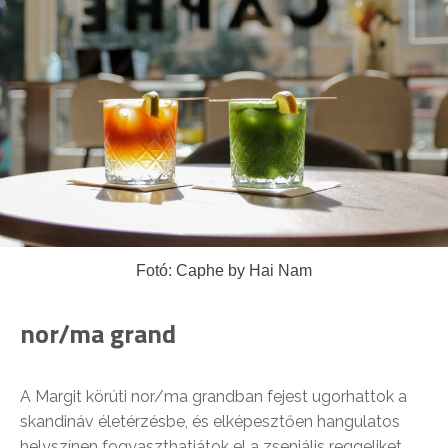
Fotó: Caphe by Hai Nam
nor/ma grand
A Margit körúti nor/ma grandban fejest ugorhattok a
skandináv életérzésbe, és elképesztően hangulatos
helyszínen fogyaszthatjátok el a zseniális reggeliket,