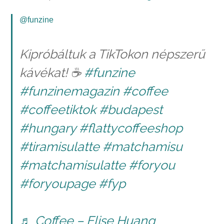
@funzine
Kipróbáltuk a TikTokon népszerű
kávékat! ☕️
#funzine
#funzinemagazin
#coffee
#coffeetiktok
#budapest
#hungary
#flattycoffeeshop
#tiramisulatte
#matchamisu
#matchamisulatte
#foryou
#foryoupage
#fyp
♬ Coffee – Elise Huang