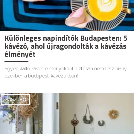
Különleges napindítók Budapesten: 5
kávézó, ahol újragondolták a kávézás
élményét
Egyedülálló kávés élményekből biztosan nem lesz hiány
ezekben a budapesti kávézókban!
GASZTRO