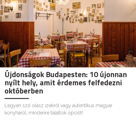
Újdonságok Budapesten: 10 újonnan
nyílt hely, amit érdemes felfedezni
októberben
Legyen szó olasz ízekről vagy autentikus magyar
konyháról, mindenre találtok opciót!