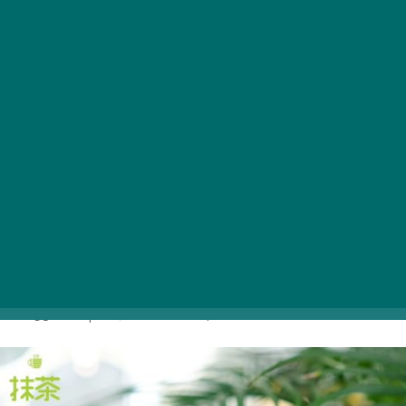
A listát, mivel mással kezdhetnénk, mint a város első
matchacukrászdájával: a Matcha Tsuki matchaalapú
kávé-, tea- és desszertkülönlegességek egész sorával
várja az ízletes újdonságokra éhes vendégeket a Kálvin
téren. A széles kínálatban rengeteg különböző
ízesítésű és elkészítésű matcha közül válogathattok,
melyek között garantáltan megtalálja mindenki a saját
ízlésének tetszőt. A hagyományosabb ízeket kedvelők
sem maradnak éhesen, hiszen a matchás mochin,
panna cottán, tiramisun, sajttortán, mousse tortán,
macaronon és csokitortán túl többféle vegán süti, fagyi
és kávé is szerepel a felhozatalban.
1053 Budapest, Kálvin tér 2. |
Weboldal