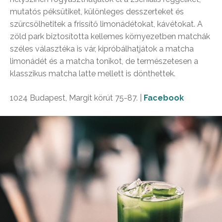
mutatós péksütiket, különleges desszerteket és
szürcsölhetitek a frissítő limonádétokat, kávétokat. A
zöld park biztosította kellemes környezetben matchák
széles választéka is vár, kipróbálhatjátok a matcha
limonádét és a matcha tonikot, de természetesen a
klasszikus matcha latte mellett is dönthettek.
1024 Budapest, Margit körút 75-87. |
Facebook