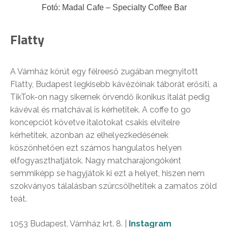
Fotó: Madal Cafe – Specialty Coffee Bar
Flatty
A Vámház körút egy félreeső zugában megnyitott
Flatty, Budapest legkisebb kávézóinak táborát erősíti, a
TikTok-on nagy sikernek örvendő ikonikus italát pedig
kávéval és matchával is kérhetitek. A coffe to go
koncepciót követve italotokat csakis elvitelre
kérhetitek, azonban az elhelyezkedésének
köszönhetően ezt számos hangulatos helyen
elfogyaszthatjátok. Nagy matcharajongóként
semmiképp se hagyjátok ki ezt a helyet, hiszen nem
szokványos tálalásban szürcsölhetitek a zamatos zöld
teát.
1053 Budapest, Vámház krt. 8. |
Instagram