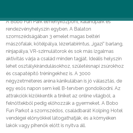
Bobo Fun Park, Alsópáhok
A Bobo Fun Park élményközpont, kalandpark és
rendezvényhelyszín egyben. A Balaton
szomszédságában 3 emelet magas beltéri
mászófalak, kötélpálya, lézerlabirintus, „igazi” barlang,
ninjapálya, VR-szimulátorok és sok más izgalmas
aktivitás várja a család minden tagját. Ideális helyszín
lehet osztálykirándulásokhoz, születésnapi zsúrokhoz
és csapatépítő tréningekhez is. A 3000
négyzetméteres aréna kánikulában is jó választás, de
egy esős napon sem kell B-tervben gondolkodni. Az
attrakciók kizökkentik a tiniket az online világból, a
felnőttekből pedig előhozzák a gyermeket. A Bobo
Fun Parkot a szomszédos, családbarát Kolping Hotel
vendégei előnyökkel látogathatják, és a környéken
lakók vagy pihenők előtt is nyitva áll.