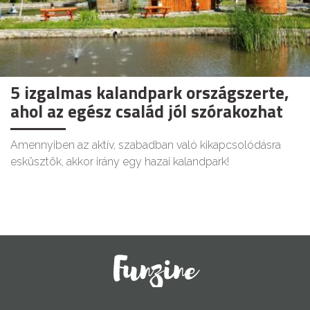
5 izgalmas kalandpark országszerte,
ahol az egész család jól szórakozhat
Amennyiben az aktív, szabadban való kikapcsolódásra
esküsztök, akkor irány egy hazai kalandpark!