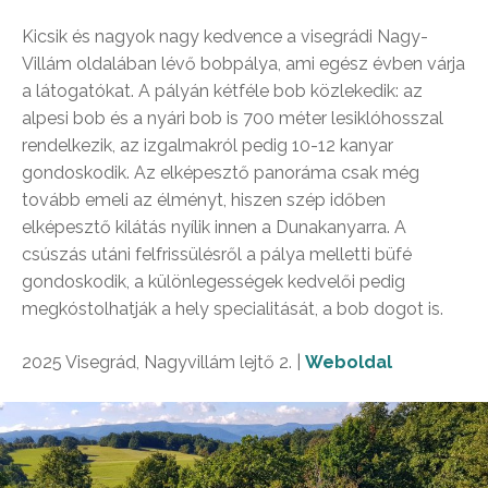
Kicsik és nagyok nagy kedvence a visegrádi Nagy-
Villám oldalában lévő bobpálya, ami egész évben várja
a látogatókat. A pályán kétféle bob közlekedik: az
alpesi bob és a nyári bob is 700 méter lesiklóhosszal
rendelkezik, az izgalmakról pedig 10-12 kanyar
gondoskodik. Az elképesztő panoráma csak még
tovább emeli az élményt, hiszen szép időben
elképesztő kilátás nyílik innen a Dunakanyarra. A
csúszás utáni felfrissülésről a pálya melletti büfé
gondoskodik, a különlegességek kedvelői pedig
megkóstolhatják a hely specialitását, a bob dogot is.
2025 Visegrád, Nagyvillám lejtő 2. |
Weboldal