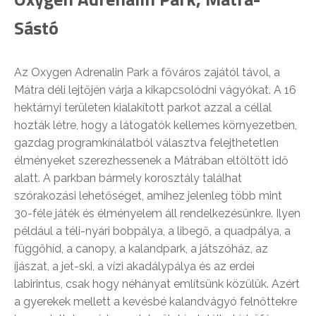
Sástó
Az Oxygen Adrenalin Park a főváros zajától távol, a
Mátra déli lejtőjén várja a kikapcsolódni vágyókat. A 16
hektárnyi területen kialakított parkot azzal a céllal
hozták létre, hogy a látogatók kellemes környezetben,
gazdag programkínálatból választva felejthetetlen
élményeket szerezhessenek a Mátrában eltöltött idő
alatt. A parkban bármely korosztály találhat
szórakozási lehetőséget, amihez jelenleg több mint
30-féle játék és élményelem áll rendelkezésünkre. Ilyen
például a téli-nyári bobpálya, a libegő, a quadpálya, a
függőhíd, a canopy, a kalandpark, a játszóház, az
íjászat, a jet-ski, a vízi akadálypálya és az erdei
labirintus, csak hogy néhányat említsünk közülük. Azért
a gyerekek mellett a kevésbé kalandvágyó felnőttekre