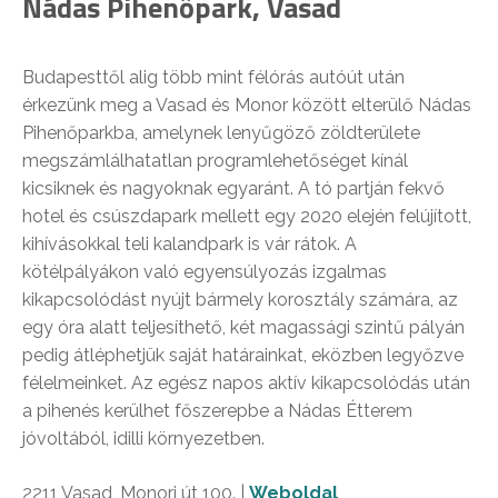
Nádas Pihenőpark, Vasad
Budapesttől alig több mint félórás autóút után
érkezünk meg a Vasad és Monor között elterülő Nádas
Pihenőparkba, amelynek lenyűgöző zöldterülete
megszámlálhatatlan programlehetőséget kínál
kicsiknek és nagyoknak egyaránt. A tó partján fekvő
hotel és csúszdapark mellett egy 2020 elején felújított,
kihívásokkal teli kalandpark is vár rátok. A
kötélpályákon való egyensúlyozás izgalmas
kikapcsolódást nyújt bármely korosztály számára, az
egy óra alatt teljesíthető, két magassági szintű pályán
pedig átléphetjük saját határainkat, eközben legyőzve
félelmeinket. Az egész napos aktív kikapcsolódás után
a pihenés kerülhet főszerepbe a Nádas Étterem
jóvoltából, idilli környezetben.
2211 Vasad, Monori út 100. |
Weboldal