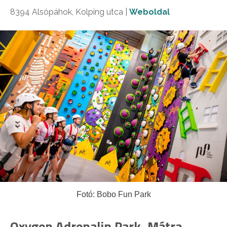
8394 Alsópáhok, Kolping utca |
Weboldal
Fotó: Bobo Fun Park
Oxygen Adrenalin Park, Mátra-