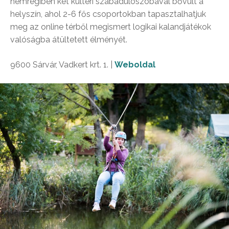
nemrégiben két kültéri szabadulószobával bővült a
helyszín, ahol 2-6 fős csoportokban tapasztalhatjuk
meg az online térből megismert logikai kalandjátékok
valóságba átültetett élményét.
9600 Sárvár, Vadkert krt. 1. |
Weboldal