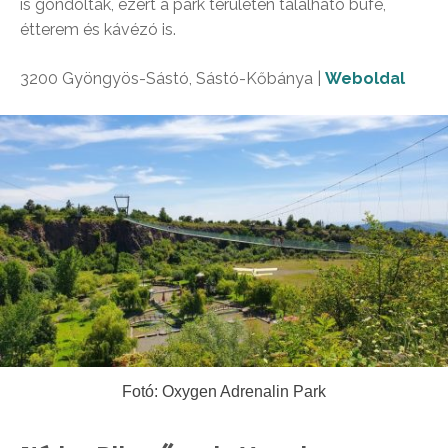
is gondoltak, ezért a park területén található büfé,
étterem és kávézó is.
3200 Gyöngyös-Sástó, Sástó-Kőbánya |
Weboldal
Fotó: Oxygen Adrenalin Park