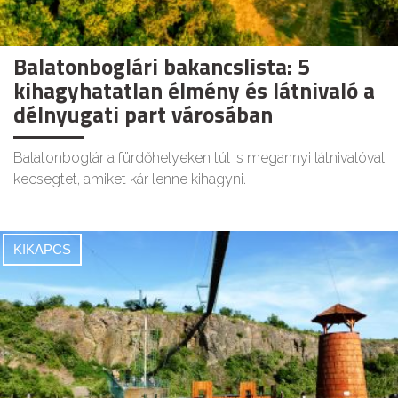
Balatonboglári bakancslista: 5
kihagyhatatlan élmény és látnivaló a
délnyugati part városában
Balatonboglár a fürdőhelyeken túl is megannyi látnivalóval
kecsegtet, amiket kár lenne kihagyni.
KIKAPCS