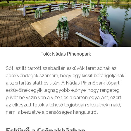
Fotó: Nádas Pihenőpark
Sőt, az itt tartott szabadtéri esküvők teret adnak az
apró vendégek számára, hogy egy kicsit barangoljanak
a szertartás alatt és után. A Nádas Pihenőpark tóparti
esküvőinek egyik legnagyobb előnye, hogy rengeteg
privát helyszín van a vízen és a parton egyaránt, ezért
az elkészült fotók a lehető legjobban sikerülnek majd,
nem is beszélve a bensőséges hangulatról.
Esküvő a Csónakházban