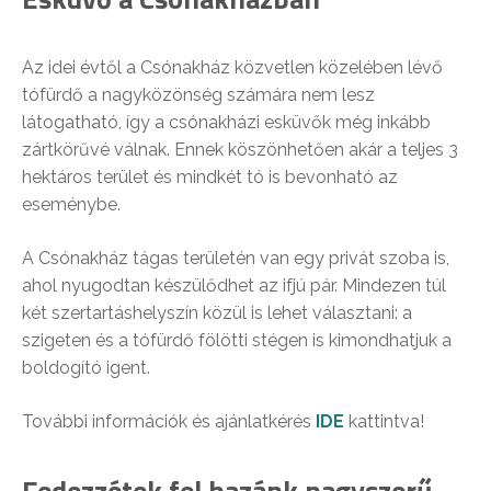
Az idei évtől a Csónakház közvetlen közelében lévő
tófürdő a nagyközönség számára nem lesz
látogatható, így a csónakházi esküvők még inkább
zártkörűvé válnak. Ennek köszönhetően akár a teljes 3
hektáros terület és mindkét tó is bevonható az
eseménybe.
A Csónakház tágas területén van egy privát szoba is,
ahol nyugodtan készülődhet az ifjú pár. Mindezen túl
két szertartáshelyszín közül is lehet választani: a
szigeten és a tófürdő fölötti stégen is kimondhatjuk a
boldogító igent.
További információk és ajánlatkérés
IDE
kattintva!
Fedezzétek fel hazánk nagyszerű