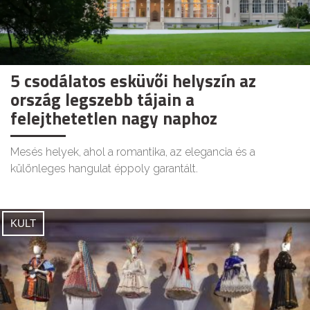
5 csodálatos esküvői helyszín az
ország legszebb tájain a
felejthetetlen nagy naphoz
Mesés helyek, ahol a romantika, az elegancia és a
különleges hangulat éppoly garantált.
KULT