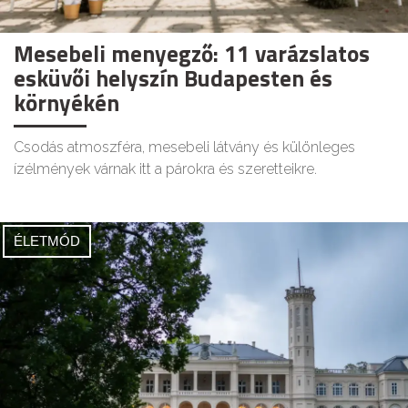
Mesebeli menyegző: 11 varázslatos
esküvői helyszín Budapesten és
környékén
Csodás atmoszféra, mesebeli látvány és különleges
ízélmények várnak itt a párokra és szeretteikre.
ÉLETMÓD