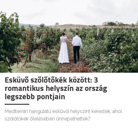
Esküvő szőlőtőkék között: 3
romantikus helyszín az ország
legszebb pontjain
Mediterrán hangulatú esküvői helyszínt kerestek, ahol
szőlőtőkék ölelésében ünnepelhettek?