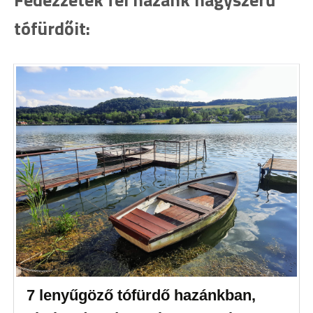
tófürdőit:
7 lenyűgöző tófürdő hazánkban,