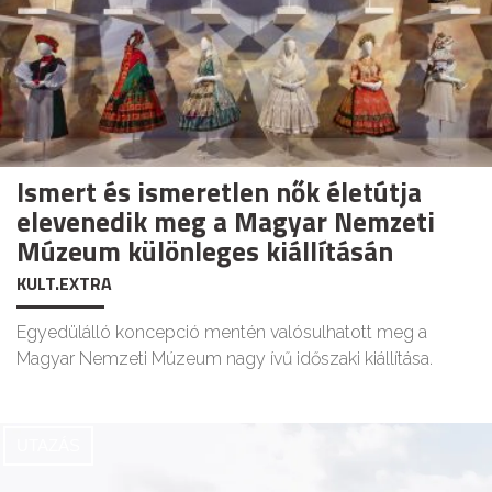
Ismert és ismeretlen nők életútja
elevenedik meg a Magyar Nemzeti
Múzeum különleges kiállításán
KULT.EXTRA
Egyedülálló koncepció mentén valósulhatott meg a
Magyar Nemzeti Múzeum nagy ívű időszaki kiállítása.
UTAZÁS