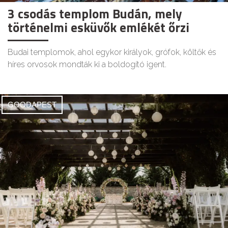
3 csodás templom Budán, mely
történelmi esküvők emlékét őrzi
Budai templomok, ahol egykor királyok, grófok, költők és
híres orvosok mondták ki a boldogító igent.
GOODAPEST