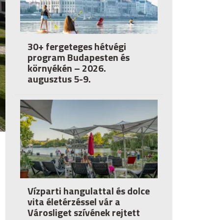
30+ fergeteges hétvégi
program Budapesten és
környékén – 2026.
augusztus 5-9.
Vízparti hangulattal és dolce
vita életérzéssel vár a
Városliget szívének rejtett