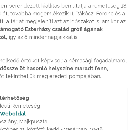
en berendezett kiállítás bemutatja a remeteség 18.
ódját, továbbá megemlékezik II. Rákóczi Ferenc és a
, a tárlat megjeleníti azt az időszakot is, amikor az
támogató Esterházy család grófi ágának
ől,
így az ő mindennapjaikkal is
emelkedő értéket képvisel: a némasági fogadalmáról
dössze öt hasonló helyszíne maradt fenn,
ót tekinthetjük meg eredeti pompájában.
lérhetőség
Weboldal
szlány, Majkpuszta

 október 31. között): kedd - vasárnap, 10-18
