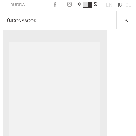
EN
HU
SL
BURDA
ÚJDONSÁGOK