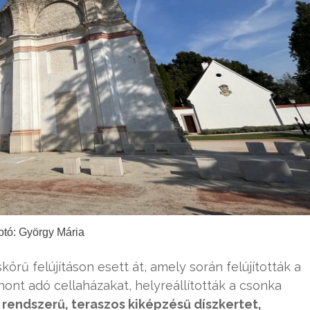
otó: György Mária
örű felújításon esett át, amely során felújították a
nt adó cellaházakat, helyreállították a csonka
 rendszerű, teraszos kiképzésű díszkertet,