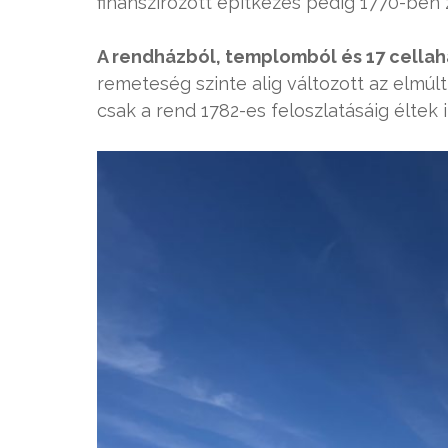
finanszírozott építkezés pedig 1770-ben z
A rendházból, templomból és 17 cellah
remeteség szinte alig változott az elmú
csak a rend 1782-es feloszlatásáig éltek it