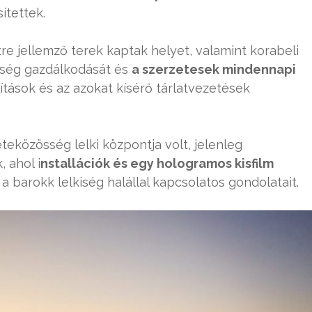
ítettek.
re jellemző terek kaptak helyet, valamint korabeli
ség gazdálkodását és
a szerzetesek mindennapi
lítások és az azokat kísérő tárlatvezetések
teközösség lelki központja volt, jelenleg
 ahol i
nstallációk és egy hologramos kisfilm
a barokk lelkiség halállal kapcsolatos gondolatait.