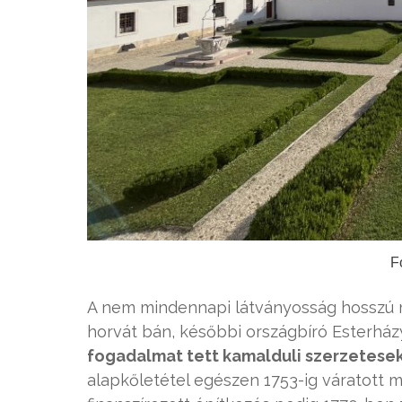
F
A nem mindennapi látványosság hosszú mú
horvát bán, későbbi országbíró Esterház
fogadalmat tett kamalduli szerzetes
alapkőletétel egészen 1753-ig váratott 