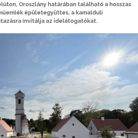
lúton, Oroszlány határában található a hosszas
t műemlék épületegyüttes, a kamalduli
azásra invitálja az idelátogatókat.