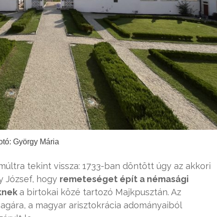
otó: György Mária
ltra tekint vissza: 1733-ban döntött úgy az akkori
y József, hogy
remeteséget épít a némasági
eknek
a birtokai közé tartozó Majkpusztán. Az
magára, a magyar arisztokrácia adományaiból