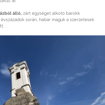
árult le.
ázból álló,
zárt egységet alkotó barokk
lt évszázadok során, habár maguk a szerzetesek
t.