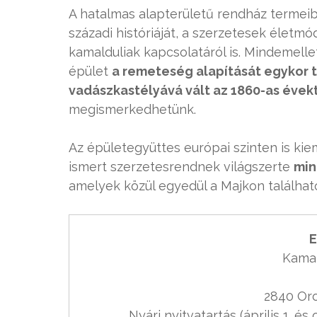
A hatalmas alapterületű rendház termeib
századi históriáját, a szerzetesek életm
kamalduliak kapcsolatáról is. Mindemellett
épület
a remeteség alapítását egykor 
vadászkastélyává vált az 1860-as évekt
megismerkedhetünk.
Az épületegyüttes európai szinten is ki
ismert szerzetesrendnek világszerte
min
amelyek közül egyedül a Majkon találhat
E
2840 Oro
Nyári nyitvatartás (április 1. és