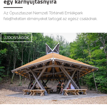
egy karnyújtásnyira
Az Ópusztaszeri Nemzeti Történeti Emlékpark
felejthetetlen élményeket tartogat az egész családnak.
ÚJDONSÁGOK