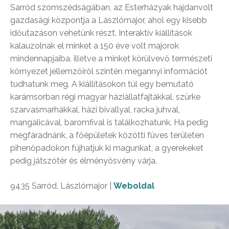
Sarród szomszédságában, az Esterházyak hajdanvolt
gazdasági központja a Lászlómajor, ahol egy kisebb
időutazáson vehetünk részt. Interaktív kiállítások
kalauzolnak el minket a 150 éve volt majorok
mindennapjaiba, illetve a minket körülvevő természeti
környezet jellemzőiről szintén megannyi információt
tudhatunk meg. A kiállításokon túl egy bemutató
karámsorban régi magyar háziállatfajtákkal, szürke
szarvasmarhákkal, házi bivallyal, racka juhval,
mangalicával, baromfival is találkozhatunk. Ha pedig
megfáradnánk, a főépületek közötti füves területen
pihenőpadokon fújhatjuk ki magunkat, a gyerekeket
pedig játszótér és élményösvény várja.
9435 Sarród, Lászlómajor |
Weboldal