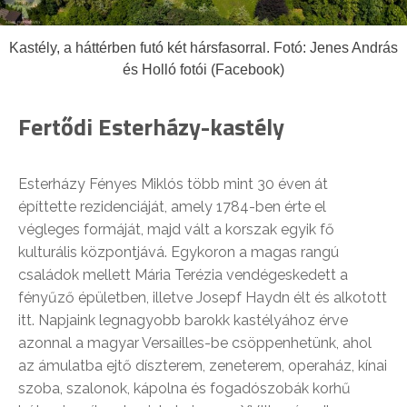
Kastély, a háttérben futó két hársfasorral. Fotó: Jenes András
és Holló fotói (Facebook)
Fertődi Esterházy-kastély
Esterházy Fényes Miklós több mint 30 éven át
építtette rezidenciáját, amely 1784-ben érte el
végleges formáját, majd vált a korszak egyik fő
kulturális központjává. Egykoron a magas rangú
családok mellett Mária Terézia vendégeskedett a
fényűző épületben, illetve Josepf Haydn élt és alkotott
itt. Napjaink legnagyobb barokk kastélyához érve
azonnal a magyar Versailles-be csöppenhetünk, ahol
az ámulatba ejtő díszterem, zeneterem, operaház, kínai
szoba, szalonok, kápolna és fogadószobák korhű