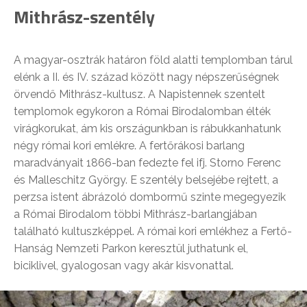
Mithrász-szentély
A magyar-osztrák határon föld alatti templomban tárul
elénk a II. és IV. század között nagy népszerűségnek
örvendő Mithrász-kultusz. A Napistennek szentelt
templomok egykoron a Római Birodalomban élték
virágkorukat, ám kis országunkban is rábukkanhatunk
négy római kori emlékre. A fertőrákosi barlang
maradványait 1866-ban fedezte fel ifj. Storno Ferenc
és Malleschitz György. E szentély belsejébe rejtett, a
perzsa istent ábrázoló dombormű szinte megegyezik
a Római Birodalom többi Mithrász-barlangjában
található kultuszképpel. A római kori emlékhez a Fertő-
Hanság Nemzeti Parkon keresztül juthatunk el,
biciklivel, gyalogosan vagy akár kisvonattal.