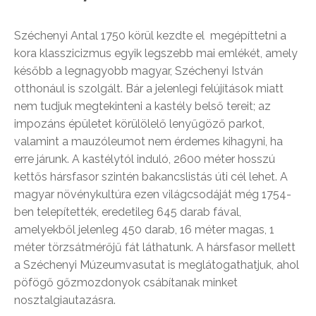
Széchenyi Antal 1750 körül kezdte el megépíttetni a
kora klasszicizmus egyik legszebb mai emlékét, amely
később a legnagyobb magyar, Széchenyi István
otthonául is szolgált. Bár a jelenlegi felújítások miatt
nem tudjuk megtekinteni a kastély belső tereit; az
impozáns épületet körülölelő lenyűgöző parkot,
valamint a mauzóleumot nem érdemes kihagyni, ha
erre járunk. A kastélytól induló, 2600 méter hosszú
kettős hársfasor szintén bakancslistás úti cél lehet. A
magyar növénykultúra ezen világcsodáját még 1754-
ben telepítették, eredetileg 645 darab fával,
amelyekből jelenleg 450 darab, 16 méter magas, 1
méter törzsátmérőjű fát láthatunk. A hársfasor mellett
a Széchenyi Múzeumvasutat is meglátogathatjuk, ahol
pöfögő gőzmozdonyok csábítanak minket
nosztalgiautazásra.