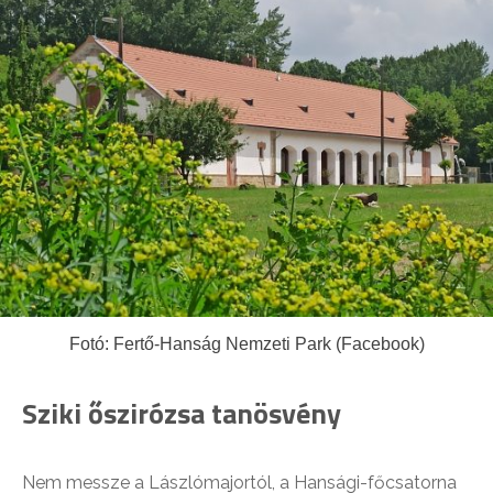
Fotó: Fertő-Hanság Nemzeti Park (Facebook)
Sziki őszirózsa tanösvény
Nem messze a Lászlómajortól, a Hansági-főcsatorna