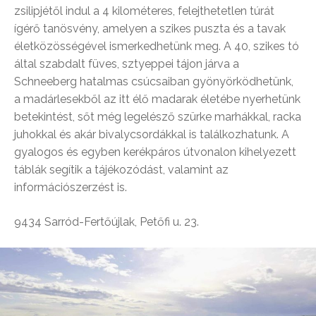
zsilipjétől indul a 4 kilométeres, felejthetetlen túrát
ígérő tanösvény, amelyen a szikes puszta és a tavak
életközösségével ismerkedhetünk meg. A 40, szikes tó
által szabdalt füves, sztyeppei tájon járva a
Schneeberg hatalmas csúcsaiban gyönyörködhetünk,
a madárlesekből az itt élő madarak életébe nyerhetünk
betekintést, sőt még legelésző szürke marhákkal, racka
juhokkal és akár bivalycsordákkal is találkozhatunk. A
gyalogos és egyben kerékpáros útvonalon kihelyezett
táblák segítik a tájékozódást, valamint az
információszerzést is.
9434 Sarród-Fertőújlak, Petőfi u. 23.