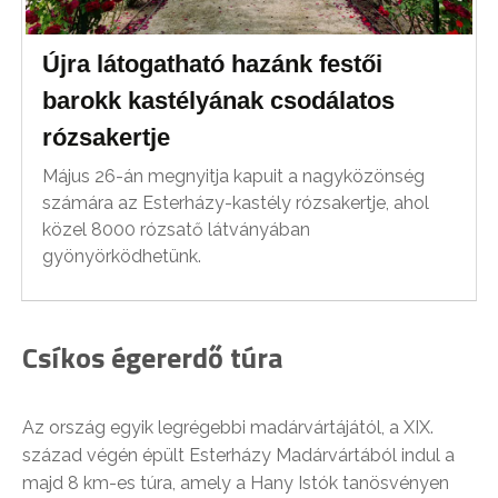
Újra látogatható hazánk festői
barokk kastélyának csodálatos
rózsakertje
Május 26-án megnyitja kapuit a nagyközönség
számára az Esterházy-kastély rózsakertje, ahol
közel 8000 rózsatő látványában
gyönyörködhetünk.
Csíkos égererdő túra
Az ország egyik legrégebbi madárvártájától, a XIX.
század végén épült Esterházy Madárvártából indul a
majd 8 km-es túra, amely a Hany Istók tanösvényen