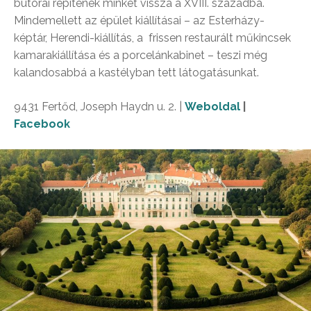
bútorai repítenek minket vissza a XVIII. századba.
Mindemellett az épület kiállításai – az Esterházy-
képtár, Herendi-kiállítás, a frissen restaurált műkincsek
kamarakiállítása és a porcelánkabinet – teszi még
kalandosabbá a kastélyban tett látogatásunkat.
9431
Fertőd, Joseph Haydn u. 2. |
Weboldal
|
Facebook