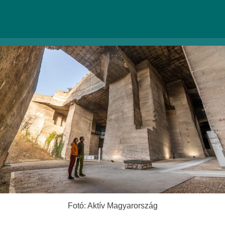
egész nyáron, és azon túl is.
9421 Fertőrákos, Fő u. 1.
|
Weboldal
|
Facebook
Fotó: Aktív Magyarország