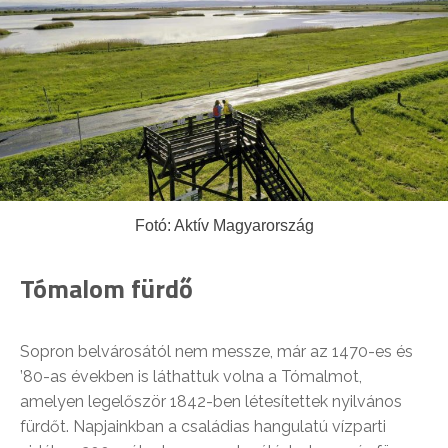
Fotó: Aktív Magyarország
Tómalom fürdő
Sopron belvárosától nem messze, már az 1470-es és
’80-as években is láthattuk volna a Tómalmot,
amelyen legelőször 1842-ben létesítettek nyilvános
fürdőt. Napjainkban a családias hangulatú vízparti