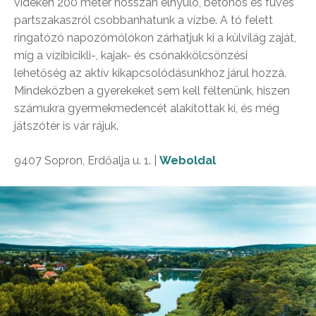
vidéken 200 méter hosszan elnyúló, betonos és füves
partszakaszról csobbanhatunk a vízbe. A tó felett
ringatózó napozómólókon zárhatjuk ki a külvilág zaját,
míg a vízibicikli-, kajak- és csónakkölcsönzési
lehetőség az aktív kikapcsolódásunkhoz járul hozzá.
Mindeközben a gyerekeket sem kell féltenünk, hiszen
számukra gyermekmedencét alakítottak ki, és még
játszótér is vár rájuk.
9407 Sopron, Erdőalja u. 1. |
Weboldal