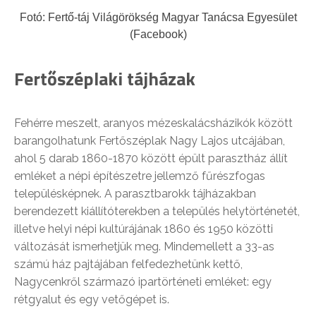
Fotó: Fertő-táj Világörökség Magyar Tanácsa Egyesület
(Facebook)
Fertőszéplaki tájházak
Fehérre meszelt, aranyos mézeskalácsházikók között
barangolhatunk Fertőszéplak Nagy Lajos utcájában,
ahol 5 darab 1860-1870 között épült parasztház állít
emléket a népi építészetre jellemző fűrészfogas
településképnek. A parasztbarokk tájházakban
berendezett kiállítóterekben a település helytörténetét,
illetve helyi népi kultúrájának 1860 és 1950 közötti
változását ismerhetjük meg. Mindemellett a 33-as
számú ház pajtájában felfedezhetünk kettő,
Nagycenkről származó ipartörténeti emléket: egy
rétgyalut és egy vetőgépet is.