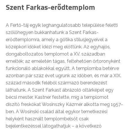
Szent Farkas-erődtemplom
A Fertő-táj egyik leghangulatosabb települése feletti
szőlőhegyen bukkanhatunk a Szent Farkas-
erődtemplomra, amely a gótika stílusjegyeivel a
középkori időket idézi meg előttünk. Az egyhajós,
dongaboltozatos templomot a XV. században
emelték; az emeletén tágas, feltehetően őrtoronyként
funkcionáló ablakokkal együtt. A templomba betérve
azonban pár száz évet ugrunk az időben, és már a XIX.
század második feléből származó berendezést
láthatunk. A Szent Farkast ábrázoló oltárképet egy
bécsi mester, Kastner festette, míg a templomot
díszítő freskókat Wosinszky Kázmér alkotta meg 1957-
ben. A Wosinski család által egykor temetkezési
helyként használt templombelsőt csak
bejelentkezéssel látogathatjuk – a következő