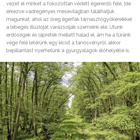
vezet el minket a fokozottan védett égererdő felé. Ide
érkezve vadregényes mesevilágban találhatjuk
magunkat, ahol az öreg égerfák támasztógyökereikkel
a lebegés illúzióját varázsolják szemeink elé. Utunk
erdőségek és láprétek mellett halad el, ám ha a túránk
vége felé letérünk egy kicsit a tanösvényről, akkor
bepillantást nyerhetünk a gyurgyalagok élőhelyébe is.