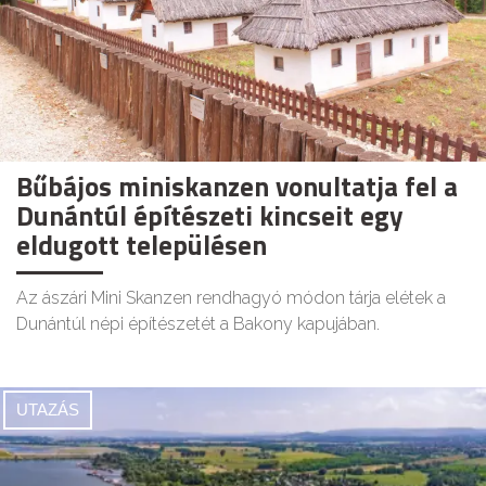
Bűbájos miniskanzen vonultatja fel a
Dunántúl építészeti kincseit egy
eldugott településen
Az ászári Mini Skanzen rendhagyó módon tárja elétek a
Dunántúl népi építészetét a Bakony kapujában.
UTAZÁS