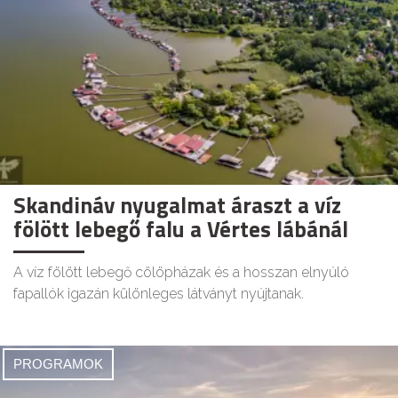
Skandináv nyugalmat áraszt a víz
fölött lebegő falu a Vértes lábánál
A víz fölött lebegő cölöpházak és a hosszan elnyúló
fapallók igazán különleges látványt nyújtanak.
PROGRAMOK