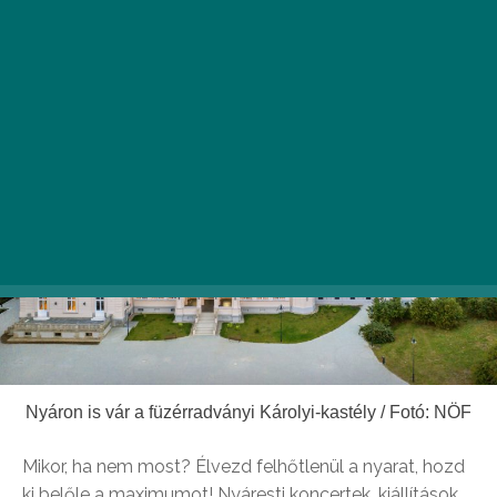
összesen 13 helyszínen.
Nyáron is vár a füzérradványi Károlyi-kastély / Fotó: NÖF
Mikor, ha nem most? Élvezd felhőtlenül a nyarat, hozd
ki belőle a maximumot! Nyáresti koncertek, kiállítások,