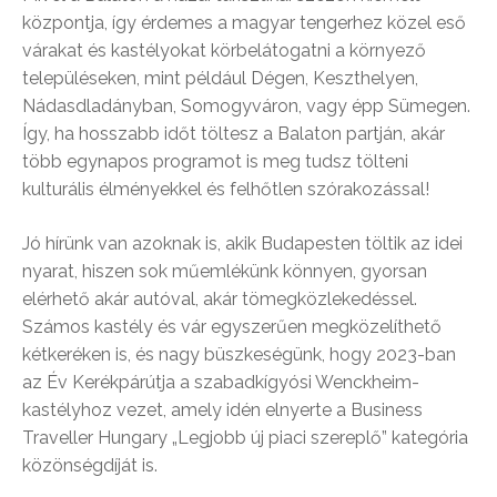
központja, így érdemes a magyar tengerhez közel eső
várakat és kastélyokat körbelátogatni a környező
településeken, mint például Dégen, Keszthelyen,
Nádasdladányban, Somogyváron, vagy épp Sümegen.
Így, ha hosszabb időt töltesz a Balaton partján, akár
több egynapos programot is meg tudsz tölteni
kulturális élményekkel és felhőtlen szórakozással!
Jó hírünk van azoknak is, akik Budapesten töltik az idei
nyarat, hiszen sok műemlékünk könnyen, gyorsan
elérhető akár autóval, akár tömegközlekedéssel.
Számos kastély és vár egyszerűen megközelíthető
kétkeréken is, és nagy büszkeségünk, hogy 2023-ban
az Év Kerékpárútja a szabadkígyósi Wenckheim-
kastélyhoz vezet, amely idén elnyerte a Business
Traveller Hungary „Legjobb új piaci szereplő” kategória
közönségdíját is.