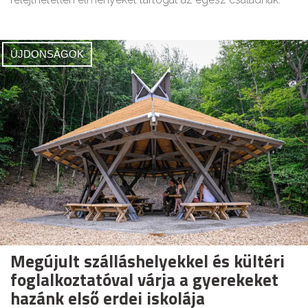
ÚJDONSÁGOK
Megújult szálláshelyekkel és kültéri
foglalkoztatóval várja a gyerekeket
hazánk első erdei iskolája