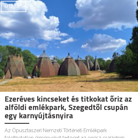
UTAZÁS
Ezeréves kincseket és titkokat őriz az
alföldi emlékpark, Szegedtől csupán
egy karnyújtásnyira
Az Ópusztaszeri Nemzeti Történeti Emlékpark
felejthetetlen élményeket tartogat az egész családnak.