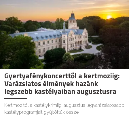
Gyertyafénykoncerttől a kertmoziig:
Varázslatos élmények hazánk
legszebb kastélyaiban augusztusra
Kertmozitól a kastélykrimiig: augusztus legvarázslatosabb
kastélyprogramjait gyűjtöttük össze.