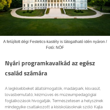
A felújított dégi Festetics-kastély is látogatható idén nyáron /
Fotó: NÖF
Nyári programkavalkád az egész
család számára
A legkisebbeket állatsimogatók, madárpark, kisvasút,
lovasbemutató, kézműves és múzeumpedagógiai
foglalkozások hívogatják. Természetesen a helyszínek
mindegyike csatlakozott a kisiskolásoknak szóló Kajla