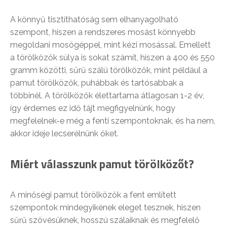
A könnyű tisztíthatóság sem elhanyagolható
szempont, hiszen a rendszeres mosást könnyebb
megoldani mosógéppel, mint kézi mosással. Emellett
a törölközők súlya is sokat számít, hiszen a 400 és 550
gramm közötti, sűrű szálú törölközők, mint például a
pamut törölközők, puhábbak és tartósabbak a
többinél. A törölközők élettartama átlagosan 1-2 év,
így érdemes ez idő tájt megfigyelnünk, hogy
megfelelnek-e még a fenti szempontoknak, és ha nem,
akkor ideje lecserélnünk őket.
Miért válasszunk pamut törölközőt?
A minőségi pamut törölközők a fent említett
szempontok mindegyikének eleget tesznek, hiszen
sűrű szövésüknek, hosszú szálaiknak és megfelelő