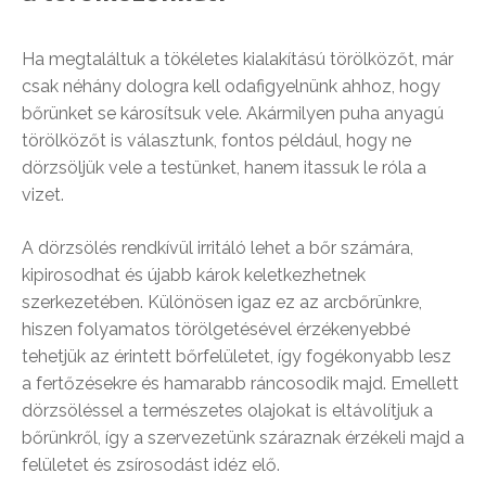
Ha megtaláltuk a tökéletes kialakítású törölközőt, már
csak néhány dologra kell odafigyelnünk ahhoz, hogy
bőrünket se károsítsuk vele. Akármilyen puha anyagú
törölközőt is választunk, fontos például, hogy ne
dörzsöljük vele a testünket, hanem itassuk le róla a
vizet.
A dörzsölés rendkívül irritáló lehet a bőr számára,
kipirosodhat és újabb károk keletkezhetnek
szerkezetében. Különösen igaz ez az arcbőrünkre,
hiszen folyamatos törölgetésével érzékenyebbé
tehetjük az érintett bőrfelületet, így fogékonyabb lesz
a fertőzésekre és hamarabb ráncosodik majd. Emellett
dörzsöléssel a természetes olajokat is eltávolítjuk a
bőrünkről, így a szervezetünk száraznak érzékeli majd a
felületet és zsírosodást idéz elő.