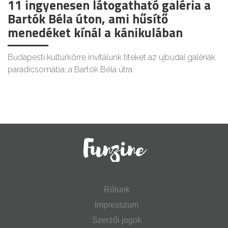
11 ingyenesen látogatható galéria a
Bartók Béla úton, ami hűsítő
menedéket kínál a kánikulában
Budapesti kultúrkörre invitálunk titeket az újbudai galériák
paradicsomába, a Bartók Béla útra.
Rólunk
Impresszum
Szerzői jogok