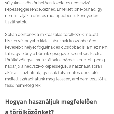
súlyuknak köszönhetően tökéletes nedvszívó
képességgel rendelkeznek. Emellett pihe-puhák, így
nem irritálják a bőrt és mosógépben is könnyedén
tisztíthatók.
Sokan döntenek a mikroszálas törölközők mellett,
hiszen vékonyabb kialakításuknak köszönhetően
kevesebb helyet foglalnak és olcsóbbak is, ám ez nem
túl nagy előny a bőrünk épségével szemben. Ezek a
törölközők gyakran irritálóak a bőrnek, emellett pedig,
habár jó a nedvszívó képességük, a használat során
akár át is ázhatnak, így csak folyamatos dörzsölés
mellett száradhatunk meg teljesen, ami nem tesz jót a
felső hámrétegnek.
Hogyan használjuk megfelelően
a törölközőnket?