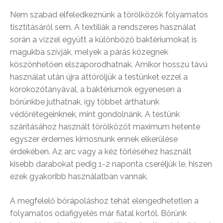
Nem szabad elfeledkeznünk a törölközők folyamatos
tisztításáról sem. A textíliák a rendszeres használat
során a vízzel együtt a különböző baktériumokat is
magukba szívják, melyek a párás közegnek
köszönhetően elszaporodhatnak. Amikor hosszú távú
használat után újra áttöröljük a testünket ezzel a
kórokozótanyával, a baktériumok egyenesen a
bőrünkbe juthatnak, így többet árthatunk
védőrétegeinknek, mint gondolnánk. A testünk
szárításához használt törölközőt maximum hetente
egyszer érdemes kimosnunk ennek elkerülése
érdekében. Az arc vagy a kéz törléséhez használt
kisebb darabokat pedig 1-2 naponta cseréljük le, hiszen
ezek gyakoribb használatban vannak.
A megfelelő bőrápoláshoz tehát elengedhetetlen a
folyamatos odafigyelés már fiatal kortól. Bőrünk