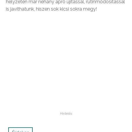
helyzetén már néhány apró újítással, rutinmódosítással
is javíthatunk, hiszen sok kicsi sokra megy!