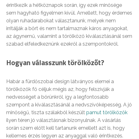
érintkezik a hétköznapok során, így ezek minősége
sem hagyható figyelmen kívül. Amellett, hogy érdemes
olyan ruhadarabokat választanunk, melyek nem
irritálják a bőrt és nem tartalmaznak káros anyagokat,
az ágynemű, valamint a törölköző kiválasztásánál sem
szabad elfeledkeznünk ezekről a szempontokról.
Hogyan válasszunk törölközőt?
Habár a fürdőszobai design látványos elemei a
törölközők fő céljuk mégis az, hogy felszívják a
nedvességet a bőrünkről, így a legfontosabb
szempont a kiválasztásánál a nedvszívóképesség. A jó
minőségű, tiszta szálakból készült
pamut törölközők
ilyen téren jó választásnak bizonyulnak. A vásárlás
során szem előtt kell tartanunk emellett azt is, hogy
kellemes érzés legyen az anyaggal való érintkezés.