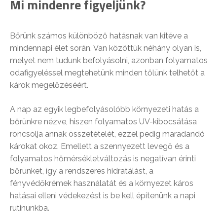
Mi mindenre figyeljünk?
Bőrünk számos különböző hatásnak van kitéve a
mindennapi élet során. Van közöttük néhány olyan is,
melyet nem tudunk befolyásolni, azonban folyamatos
odafigyeléssel megtehetünk minden tőlünk telhetőt a
károk megelőzéséért.
A nap az egyik legbefolyásolóbb környezeti hatás a
bőrünkre nézve, hiszen folyamatos UV-kibocsátása
roncsolja annak összetételét, ezzel pedig maradandó
károkat okoz. Emellett a szennyezett levegő és a
folyamatos hőmérsékletváltozás is negatívan érinti
bőrünket, így a rendszeres hidratálást, a
fényvédőkrémek használatát és a környezet káros
hatásai elleni védekezést is be kell építenünk a napi
rutinunkba.