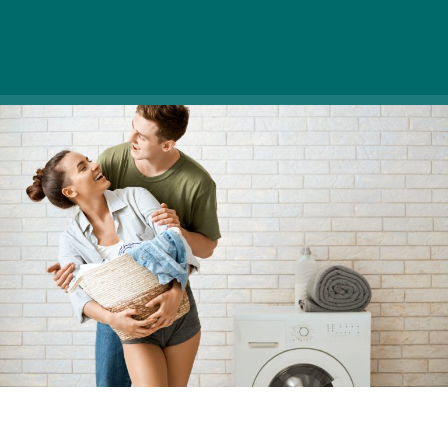
hatásaitól, így már fiatal kortól különös figyelmet
kell fordítanunk ápolására.