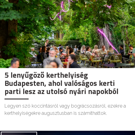
5 lenyűgöző kerthelyiség
Budapesten, ahol valóságos kerti
parti lesz az utolsó nyári napokból
Legyen szó koccintásról vagy bográcsozásról, ezekre a
kerthelyiségekre augusztusban is számíthattok.