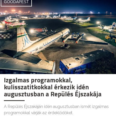
GOODAPEST
Izgalmas programokkal,
kulisszatitkokkal érkezik idén
augusztusban a Repülés Éjszakája
A Repülés Éjszakáján idén augusztusban ismét izgalmas
programokkal várják az érdeklődőket.