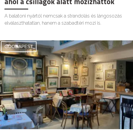
ahol a csillagok alatt mozizhattok
A balatoni nyártól nemcsak a strandolás és lángosozás
elválaszthatatlan, hanem a szabadtéri mozi is.
GOODAPEST