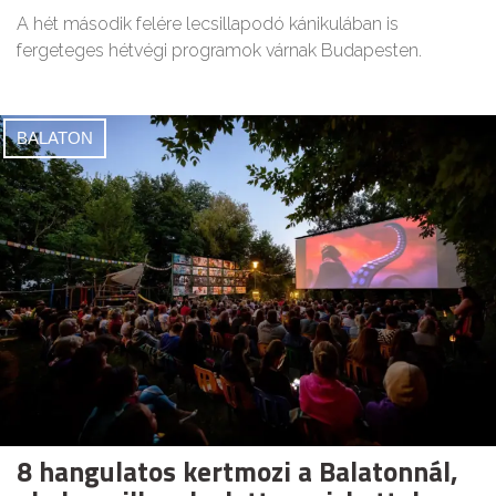
A hét második felére lecsillapodó kánikulában is
fergeteges hétvégi programok várnak Budapesten.
BALATON
8 hangulatos kertmozi a Balatonnál,