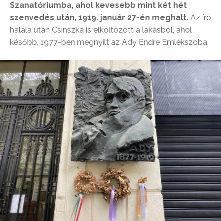
Szanatóriumba, ahol kevesebb mint két hét
szenvedés után, 1919. január 27-én meghalt.
Az író
halála után Csinszka is elköltözött a lakásból, ahol
később, 1977-ben megnyílt az Ady Endre Emlékszoba.