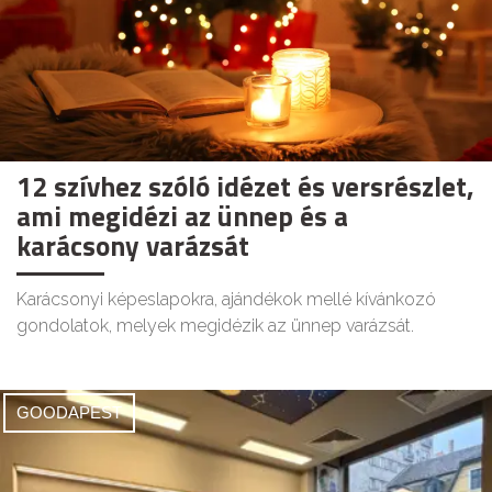
12 szívhez szóló idézet és versrészlet,
ami megidézi az ünnep és a
karácsony varázsát
Karácsonyi képeslapokra, ajándékok mellé kívánkozó
gondolatok, melyek megidézik az ünnep varázsát.
GOODAPEST