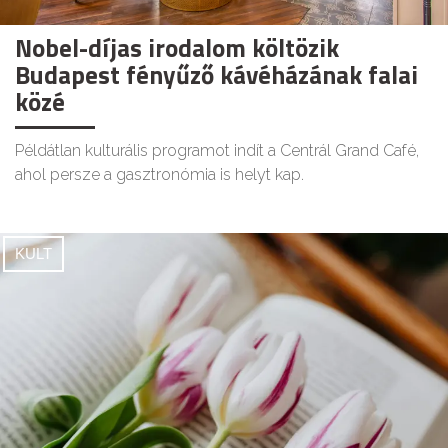
Nobel-díjas irodalom költözik
Budapest fényűző kávéházának falai
közé
Példátlan kulturális programot indít a Centrál Grand Café,
ahol persze a gasztronómia is helyt kap.
KULT