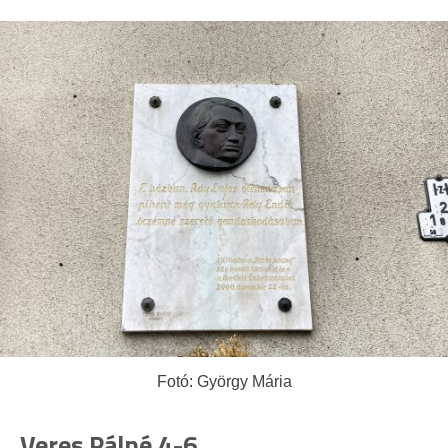
Fotó: György Mária
Veres Pálné 4-6.