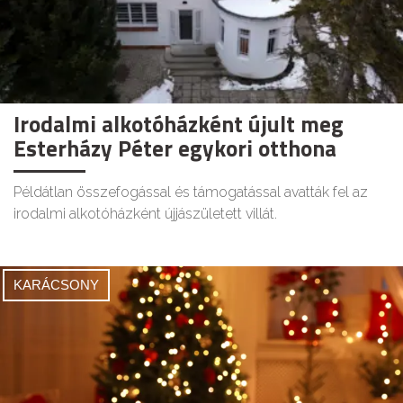
Irodalmi alkotóházként újult meg
Esterházy Péter egykori otthona
Példátlan összefogással és támogatással avatták fel az
irodalmi alkotóházként újjászületett villát.
KARÁCSONY