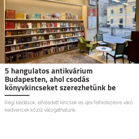
5 hangulatos antikvárium
Budapesten, ahol csodás
könyvkincseket szerezhetünk be
Régi kiadások, elfeledett kincsek és újra felfedezésre váró
kedvencek közül válogathatunk.