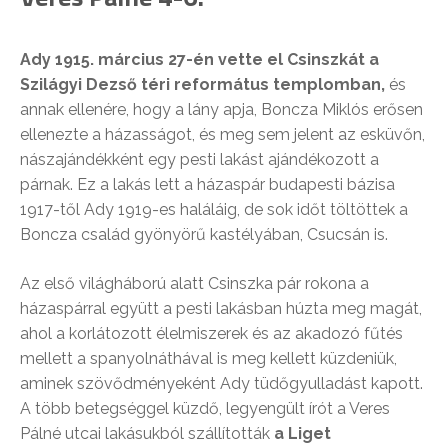
Ady 1915. március 27-én vette el Csinszkát a
Szilágyi Dezső téri református templomban,
és
annak ellenére, hogy a lány apja, Boncza Miklós erősen
ellenezte a házasságot, és meg sem jelent az esküvőn,
nászajándékként egy pesti lakást ajándékozott a
párnak. Ez a lakás lett a házaspár budapesti bázisa
1917-től Ady 1919-es haláláig, de sok időt töltöttek a
Boncza család gyönyörű kastélyában, Csucsán is.
Az első világháború alatt Csinszka pár rokona a
házaspárral együtt a pesti lakásban húzta meg magát,
ahol a korlátozott élelmiszerek és az akadozó fűtés
mellett a spanyolnáthával is meg kellett küzdeniük,
aminek szövődményeként Ady tüdőgyulladást kapott.
A több betegséggel küzdő, legyengült írót a Veres
Pálné utcai lakásukból szállították
a Liget