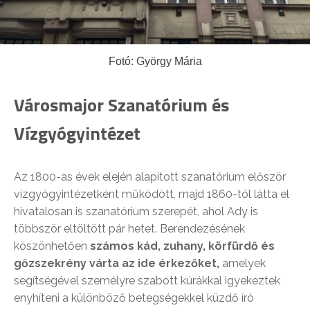
Fotó: György Mária
Városmajor Szanatórium és
Vízgyógyintézet
Az 1800-as évek elején alapított szanatórium először
vízgyógyintézetként működött, majd 1860-tól látta el
hivatalosan is szanatórium szerepét, ahol Ady is
többször eltöltött pár hetet. Berendezésének
köszönhetően
számos kád, zuhany, körfürdő és
gőzszekrény várta az ide érkezőket,
amelyek
segítségével személyre szabott kúrákkal igyekeztek
enyhíteni a különböző betegségekkel küzdő író