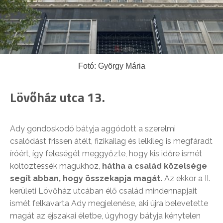
Fotó: György Mária
Lövőház utca 13.
Ady gondoskodó bátyja aggódott a szerelmi
csalódást frissen átélt, fizikailag és lelkileg is megfáradt
íróért, így feleségét meggyőzte, hogy kis időre ismét
költöztessék magukhoz,
hátha a család közelsége
segít abban, hogy összekapja magát.
Az ekkor a II.
kerületi Lövőház utcában élő család mindennapjait
ismét felkavarta Ady megjelenése, aki újra belevetette
magát az éjszakai életbe, úgyhogy bátyja kénytelen