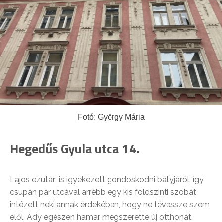
Fotó: György Mária
Hegedűs Gyula utca 14.
Lajos ezután is igyekezett gondoskodni bátyjáról, így
csupán pár utcával arrébb egy kis földszinti szobát
intézett neki annak érdekében, hogy ne tévessze szem
elől. Ady egészen hamar megszerette új otthonát,