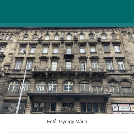
Léda-zsoltárokat is.
Fotó: György Mária