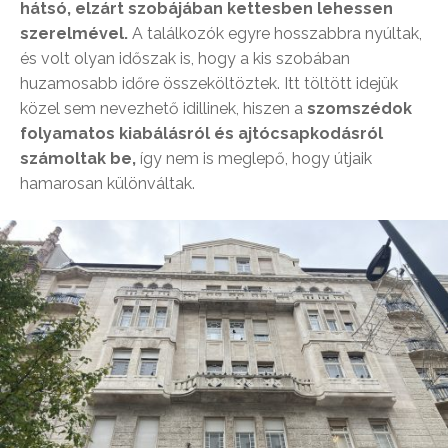
hátsó, elzárt szobájában kettesben lehessen
szerelmével.
A találkozók egyre hosszabbra nyúltak,
és volt olyan időszak is, hogy a kis szobában
huzamosabb időre összeköltöztek. Itt töltött idejük
közel sem nevezhető idillinek, hiszen a
szomszédok
folyamatos kiabálásról és ajtócsapkodásról
számoltak be,
így nem is meglepő, hogy útjaik
hamarosan különváltak.