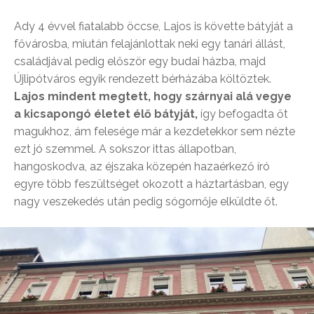
Ady 4 évvel fiatalabb öccse, Lajos is követte bátyját a
fővárosba, miután felajánlottak neki egy tanári állást,
családjával pedig először egy budai házba, majd
Újlipótváros egyik rendezett bérházába költöztek.
Lajos mindent megtett, hogy szárnyai alá vegye
a kicsapongó életet élő bátyját,
így befogadta őt
magukhoz, ám felesége már a kezdetekkor sem nézte
ezt jó szemmel. A sokszor ittas állapotban,
hangoskodva, az éjszaka közepén hazaérkező író
egyre több feszültséget okozott a háztartásban, egy
nagy veszekedés után pedig sógornője elküldte őt.