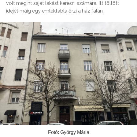
volt megint saját lakást keresni számára. Itt töltött
idejét máig egy emléktábla őrzi a ház falán.
Fotó: György Mária