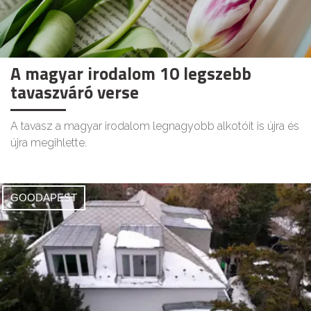
A magyar irodalom 10 legszebb
tavaszváró verse
A tavasz a magyar irodalom legnagyobb alkotóit is újra és
újra megihlette.
GOODAPEST