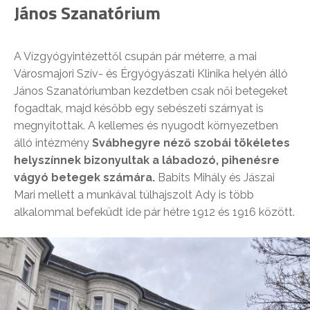
János Szanatórium
A Vízgyógyintézettől csupán pár méterre, a mai
Városmajori Szív- és Érgyógyászati Klinika helyén álló
János Szanatóriumban kezdetben csak női betegeket
fogadtak, majd később egy sebészeti szárnyat is
megnyitottak. A kellemes és nyugodt környezetben
álló intézmény
Svábhegyre néző szobái tökéletes
helyszínnek bizonyultak a lábadozó, pihenésre
vágyó betegek számára.
Babits Mihály és Jászai
Mari mellett a munkával túlhajszolt Ady is több
alkalommal befeküdt ide pár hétre 1912 és 1916 között.