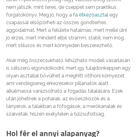
nem játszik, mint teres, de cseppet sem praktikus
forgatókönyv. Még jó, hogy a
fa étkezőasztal
egy
csapással elsöpörheti az összes gondterhes
aggodalmat. Mert a felülete hatalmas, mert mellé ülni
jó érzés, mert mindent elbír, stramm, stabil, nem inog,
mert stílusos és mert könnyedén beszerezhető.
Akár még összecsukható, kihúzható modell vásárlásán
is célszerű elgondolkodni, mert így tulajdonképpen egy
olyan asztallal bővülhet a meghitt otthoni környezet,
ami vendégsereg érkezésekor pillanatok alatt
alkalmassá varázsolható a fogadás tálalására. Ezek
után jöhetnek a poharak, az evőeszközök és a
tányérok, a tálakban a főfogások, a merőkanalak és
szalvéták, hiszen esélytelen a túlzsúfoltság.
Hol fér el annyi alapanyag?