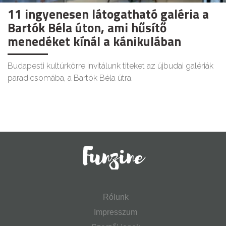
11 ingyenesen látogatható galéria a
Bartók Béla úton, ami hűsítő
menedéket kínál a kánikulában
Budapesti kultúrkörre invitálunk titeket az újbudai galériák
paradicsomába, a Bartók Béla útra.
Rólunk
Impresszum