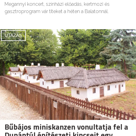
Megannyi koncert, színházi előadás, kertmozi és
gasztroprogram vár titeket a héten a Balatonnál.
UTAZÁS
Bűbájos miniskanzen vonultatja fel a
Dunántúl építészeti kincseit egy