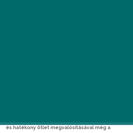
A vendégvárás öröme tényleg utánozhatatlan.
Látni az elégedett arcokat, hallgatni a
nevetéseket, és tapasztalni azt az otthonos
közeget, amit mi teremtettünk meg, nos,
páratlan élmény. Viszont van a vendégek
fogadásának egyetlen kevésbé kellemes része.
Az előkészület. A jó hír az, hogy néhány praktikus
és hatékony ötlet megvalósításával még a