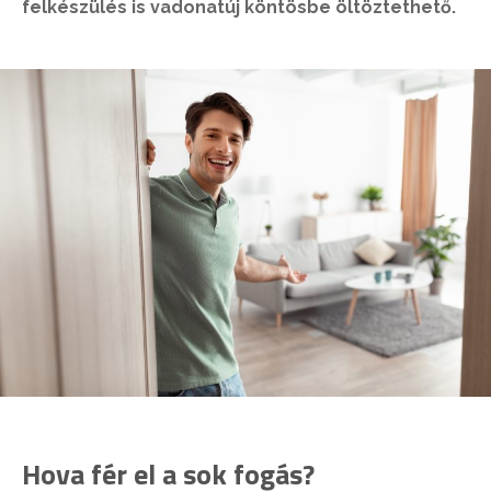
felkészülés is vadonatúj köntösbe öltöztethető.
Hova fér el a sok fogás?