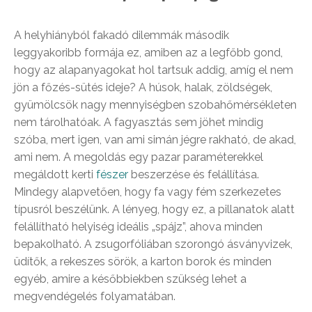
A helyhiányból fakadó dilemmák második
leggyakoribb formája ez, amiben az a legfőbb gond,
hogy az alapanyagokat hol tartsuk addig, amíg el nem
jön a főzés-sütés ideje? A húsok, halak, zöldségek,
gyümölcsök nagy mennyiségben szobahőmérsékleten
nem tárolhatóak. A fagyasztás sem jöhet mindig
szóba, mert igen, van ami simán jégre rakható, de akad,
ami nem. A megoldás egy pazar paraméterekkel
megáldott kerti
fészer
beszerzése és felállítása.
Mindegy alapvetően, hogy fa vagy fém szerkezetes
típusról beszélünk. A lényeg, hogy ez, a pillanatok alatt
felállítható helyiség ideális „spájz”, ahova minden
bepakolható. A zsugorfóliában szorongó ásványvizek,
üdítők, a rekeszes sörök, a karton borok és minden
egyéb, amire a későbbiekben szükség lehet a
megvendégelés folyamatában.