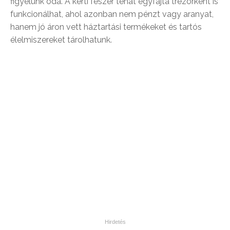
figyelünk oda. A kerti fészer tehát egyfajta trezorként is
funkcionálhat, ahol azonban nem pénzt vagy aranyat,
hanem jó áron vett háztartási termékeket és tartós
élelmiszereket tárolhatunk.