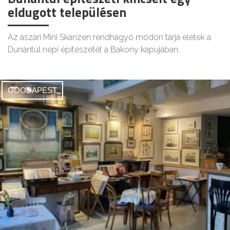
eldugott településen
Az ászári Mini Skanzen rendhagyó módon tárja elétek a
Dunántúl népi építészetét a Bakony kapujában.
GOODAPEST