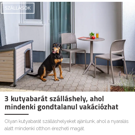
SZÁLLÁSOK
3 kutyabarát szálláshely, ahol
mindenki gondtalanul vakációzhat
Olyan kutyabarát szálláshelyeket ajánlunk, ahol a nyaralás
alatt mindenki otthon érezheti magát.