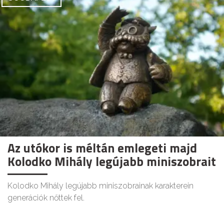
Az utókor is méltán emlegeti majd
Kolodko Mihály legújabb miniszobrait
Kolodko Mihály legújabb miniszobrainak karakterein
generációk nőttek fel.