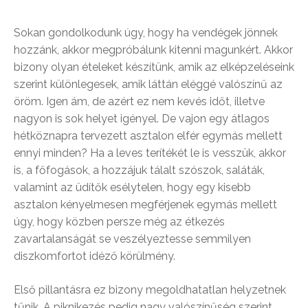
Sokan gondolkodunk úgy, hogy ha vendégek jönnek
hozzánk, akkor megpróbálunk kitenni magunkért. Akkor
bizony olyan ételeket készítünk, amik az elképzeléseink
szerint különlegesek, amik láttán eléggé valószínű az
öröm. Igen ám, de azért ez nem kevés időt, illetve
nagyon is sok helyet igényel. De vajon egy átlagos
hétköznapra tervezett asztalon elfér egymás mellett
ennyi minden? Ha a leves terítékét le is vesszük, akkor
is, a főfogások, a hozzájuk tálalt szószok, saláták,
valamint az üdítők esélytelen, hogy egy kisebb
asztalon kényelmesen megférjenek egymás mellett
úgy, hogy közben persze még az étkezés
zavartalanságát se veszélyeztesse semmilyen
diszkomfortot idéző körülmény.
Első pillantásra ez bizony megoldhatatlan helyzetnek
tűnik. A piknikezés pedig nagy valószínűség szerint