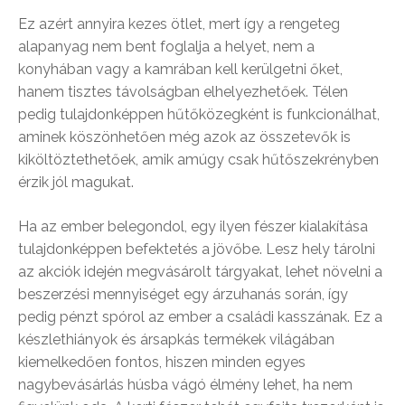
Ez azért annyira kezes ötlet, mert így a rengeteg
alapanyag nem bent foglalja a helyet, nem a
konyhában vagy a kamrában kell kerülgetni őket,
hanem tisztes távolságban elhelyezhetőek. Télen
pedig tulajdonképpen hűtőközegként is funkcionálhat,
aminek köszönhetően még azok az összetevők is
kiköltöztethetőek, amik amúgy csak hűtőszekrényben
érzik jól magukat.
Ha az ember belegondol, egy ilyen fészer kialakítása
tulajdonképpen befektetés a jövőbe. Lesz hely tárolni
az akciók idején megvásárolt tárgyakat, lehet növelni a
beszerzési mennyiséget egy árzuhanás során, így
pedig pénzt spórol az ember a családi kasszának. Ez a
készlethiányok és ársapkás termékek világában
kiemelkedően fontos, hiszen minden egyes
nagybevásárlás húsba vágó élmény lehet, ha nem