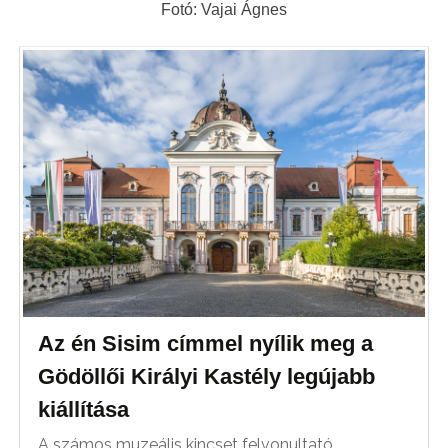
Fotó: Vajai Ágnes
Az én Sisim címmel nyílik meg a
Gödöllői Királyi Kastély legújabb
kiállítása
A számos muzeális kincset felvonultató