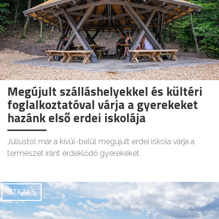
Megújult szálláshelyekkel és kültéri
foglalkoztatóval várja a gyerekeket
hazánk első erdei iskolája
Júliustól már a kívül-belül megújult erdei iskola várja a
természet iránt érdeklődő gyerekeket.
UTAZÁS