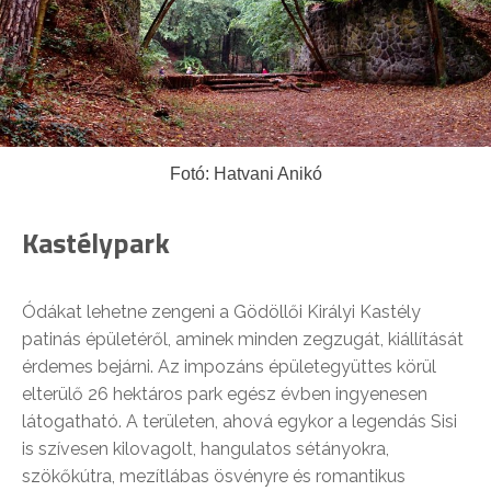
Fotó: Hatvani Anikó
Kastélypark
Ódákat lehetne zengeni a Gödöllői Királyi Kastély
patinás épületéről, aminek minden zegzugát, kiállítását
érdemes bejárni. Az impozáns épületegyüttes körül
elterülő 26 hektáros park egész évben ingyenesen
látogatható. A területen, ahová egykor a legendás Sisi
is szívesen kilovagolt, hangulatos sétányokra,
szökőkútra, mezítlábas ösvényre és romantikus