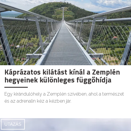
Káprázatos kilátást kínál a Zemplén
hegyeinek különleges függőhídja
Egy kirándulóhely a Zemplén szívében, ahol a természet
és az adrenalin kéz a kézben jár.
UTAZÁS