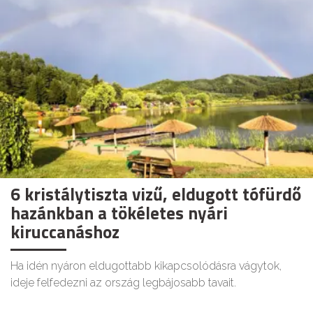
6 kristálytiszta vizű, eldugott tófürdő
hazánkban a tökéletes nyári
kiruccanáshoz
Ha idén nyáron eldugottabb kikapcsolódásra vágytok,
ideje felfedezni az ország legbájosabb tavait.