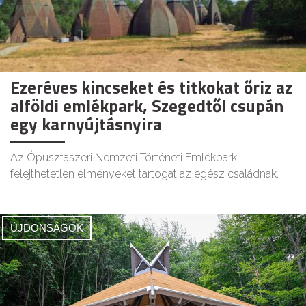
Ezeréves kincseket és titkokat őriz az
alföldi emlékpark, Szegedtől csupán
egy karnyújtásnyira
Az Ópusztaszeri Nemzeti Történeti Emlékpark
felejthetetlen élményeket tartogat az egész családnak.
ÚJDONSÁGOK