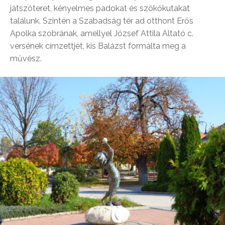
játszóteret, kényelmes padokat és szökőkutakat
találunk. Szintén a Szabadság tér ad otthont Erős
Apolka szobrának, amellyel József Attila Altató c.
versének címzettjét, kis Balázst formálta meg a
művész.