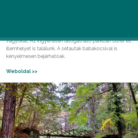
Gödöllő felújított arborétumában akár egy teljes napot
is el lehet tölteni, hiszen a keresztül-kasul futó
vadregényes ösvények mellett interaktív táblák,
szabadtéri fitneszgépek, hullámpadok, kisvasút és egy
erdészeti tematikájú játszótér várja a természetbe
vágyókat. Az ingyenesen látogatható parkban büfét és
illemhelyet is találunk. A sétautak babakocsival is
kényelmesen bejárhatóak.
Weboldal >>