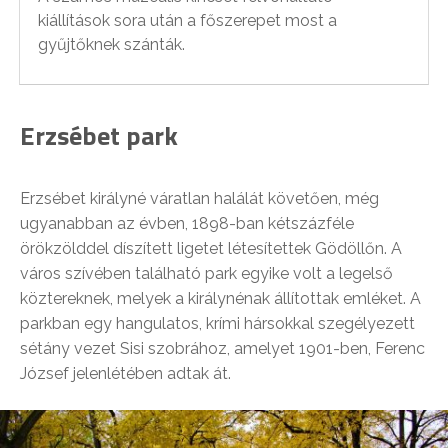
kiállítások sora után a főszerepet most a
gyűjtőknek szánták.
Erzsébet park
Erzsébet királyné váratlan halálát követően, még
ugyanabban az évben, 1898-ban kétszázféle
örökzölddel díszített ligetet létesítettek Gödöllőn. A
város szívében található park egyike volt a legelső
köztereknek, melyek a királynénak állítottak emléket. A
parkban egy hangulatos, krími hársokkal szegélyezett
sétány vezet Sisi szobrához, amelyet 1901-ben, Ferenc
József jelenlétében adtak át.