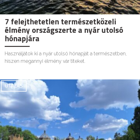
7 felejthetetlen természetközeli
élmény országszerte a nyár utolsó
hónapjára
Használjátok ki a nyár utolsó hónapját a természetben,
hiszen megannyi élmény vár titeket.
UTAZÁS