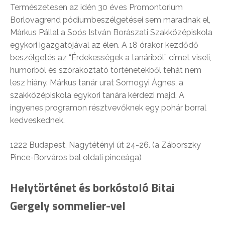
Természetesen az idén 30 éves Promontorium
Borlovagrend pódiumbeszélgetései sem maradnak el,
Márkus Pállal a Soós István Borászati Szakközépiskola
egykori igazgatójával az élen. A 18 órakor kezdődő
beszélgetés az “Érdekességek a tanáriból” címet viseli,
humorból és szórakoztató történetekből tehát nem
lesz hiány. Márkus tanár urat Somogyi Ágnes, a
szakközépiskola egykori tanára kérdezi majd. A
ingyenes programon résztvevőknek egy pohár borral
kedveskednek.
1222 Budapest, Nagytétényi út 24-26. (a Záborszky
Pince-Borváros bal oldali pinceága)
Helytörténet és borkóstoló Bitai
Gergely sommelier-vel