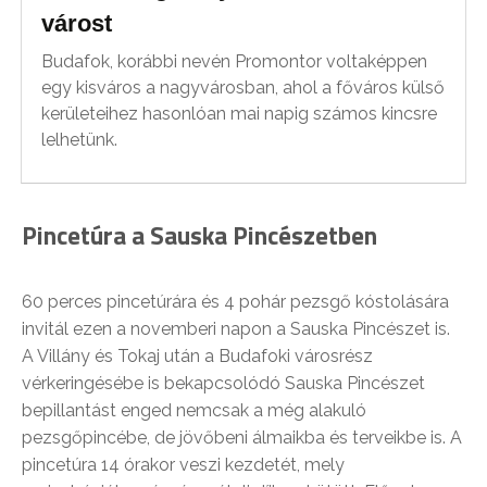
várost
Budafok, korábbi nevén Promontor voltaképpen
egy kisváros a nagyvárosban, ahol a főváros külső
kerületeihez hasonlóan mai napig számos kincsre
lelhetünk.
Pincetúra a Sauska Pincészetben
60 perces pincetúrára és 4 pohár pezsgő kóstolására
invitál ezen a novemberi napon a Sauska Pincészet is.
A Villány és Tokaj után a Budafoki városrész
vérkeringésébe is bekapcsolódó Sauska Pincészet
bepillantást enged nemcsak a még alakuló
pezsgőpincébe, de jövőbeni álmaikba és terveikbe is. A
pincetúra 14 órakor veszi kezdetét, mely