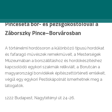
borászatok csodáival, sokszínű kínálatával, az alábbi
programokat ajánljuk:
Pinceséta bor- és pezsgőkóstolóval a
Záborszky Pince–Borvárosban
A történelmi hordósoron a különböző típusú hordókat
és fafaragó művészek remekműveit, a Mesterségek
Múzeumában a borszállításhoz és hordókészítéshez
kapcsolódó egykori szakmák relikviáit, a Borutcán a
magyarországi borvidékek építészettörténeti emlékeit,
végül egy egykori Pestiskápolnát ismerhetnek meg a
látogatók.
1222 Budapest, Nagytétényi út 24-26.