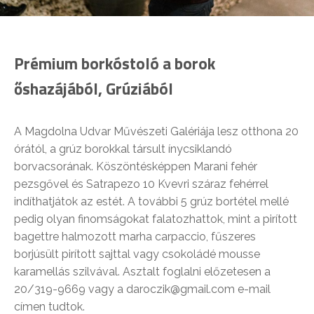
Prémium borkóstoló a borok
őshazájából, Grúziából
A Magdolna Udvar Művészeti Galériája lesz otthona 20
órától, a grúz borokkal társult ínycsiklandó
borvacsorának. Köszöntésképpen Marani fehér
pezsgővel és Satrapezo 10 Kvevri száraz fehérrel
indíthatjátok az estét. A további 5 grúz bortétel mellé
pedig olyan finomságokat falatozhattok, mint a pirított
bagettre halmozott marha carpaccio, fűszeres
borjúsült pirított sajttal vagy csokoládé mousse
karamellás szilvával. Asztalt foglalni előzetesen a
20/319-9669 vagy a daroczik@gmail.com e-mail
címen tudtok.