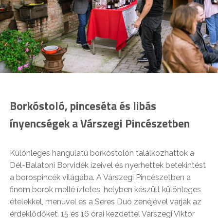
Borkóstoló, pinceséta és libás
ínyencségek a Várszegi Pincészetben
Különleges hangulatú borkóstolón találkozhattok a
Dél-Balatoni Borvidék ízeivel és nyerhettek betekintést
a borospincék világába. A Várszegi Pincészetben a
finom borok mellé ízletes, helyben készült különleges
ételekkel, menüvel és a Seres Duó zenéjével várják az
érdeklődőket. 15 és 16 órai kezdettel Várszegi Viktor