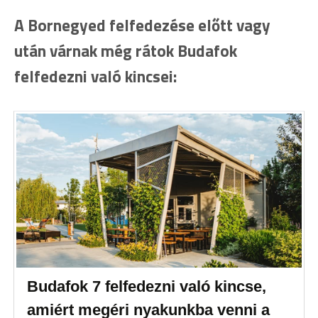
A Bornegyed felfedezése előtt vagy
után várnak még rátok Budafok
felfedezni való kincsei:
Budafok 7 felfedezni való kincse,
amiért megéri nyakunkba venni a