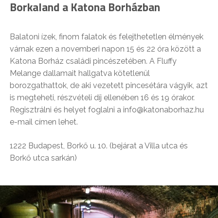
Borkaland a Katona Borházban
Balatoni ízek, finom falatok és felejthetetlen élmények
várnak ezen a novemberi napon 15 és 22 óra között a
Katona Borház családi pincészetében. A Fluffy
Melange dallamait hallgatva kötetlenül
borozgathattok, de aki vezetett pincesétára vágyik, azt
is megteheti, részvételi díj ellenében 16 és 19 órakor.
Regisztrálni és helyet foglalni a info@katonaborhaz.hu
e-mail címen lehet.
1222 Budapest, Borkő u. 10. (bejárat a Villa utca és
Borkő utca sarkán)