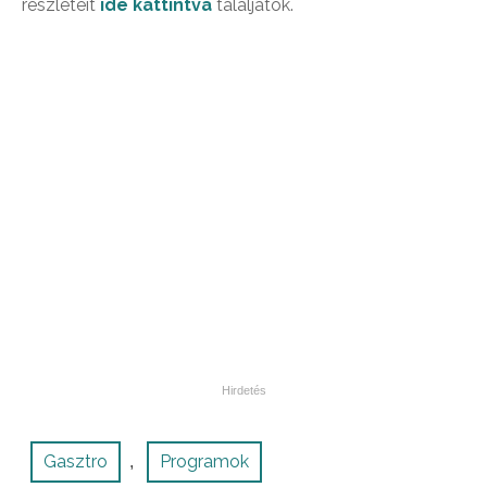
részleteit
ide kattintva
találjátok.
Gasztro
Programok
,