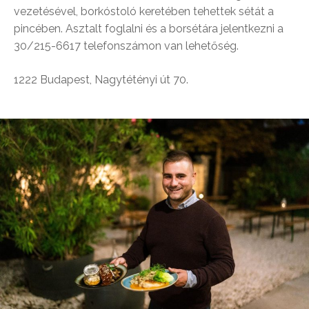
vezetésével, borkóstoló keretében tehettek sétát a
pincében. Asztalt foglalni és a borsétára jelentkezni a
30/215-6617 telefonszámon van lehetőség.
1222 Budapest, Nagytétényi út 70.