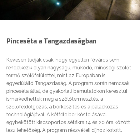
Pinceséta a Tangazdaságban
Kevesen tudják csak, hogy egyetlen főváros sem
rendelkezik olyan nagyságú, működő, minőségi szőlőt
termő szőlőfelülettel, mint az Európában is
egyedülálló Tangazdaság. A program során nemcsak
pinceséta által, de gyakorlati bemutatókon keresztül
ismerkedhettek meg a szőlőtermesztés, a
szőlőfeldolgozás, a borkészítés és a palackozás
technológiájával. A kétféle bor kóstolásával
egybekötött kiscsoportos sétákra 14 és 20 óra között
lesz lehetőség. A program részvételi díjhoz kötött.