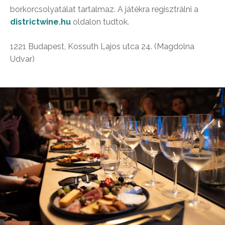
borkorcsolyatálat tartalmaz. A játékra regisztrálni a
districtwine.hu
oldalon tudtok.
1221 Budapest, Kossuth Lajos utca 24. (Magdolna
Udvar)