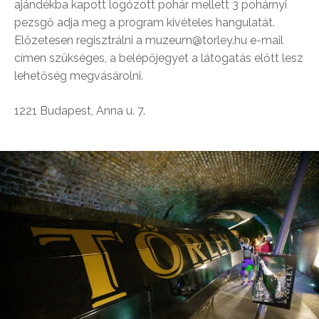
ajándékba kapott logózott pohár mellett 3 pohárnyi
pezsgő adja meg a program kivételes hangulatát.
Előzetesen regisztrálni a muzeum@torley.hu e-mail
címen szükséges, a belépőjegyet a látogatás előtt lesz
lehetőség megvásárolni.
1221 Budapest, Anna u. 7.