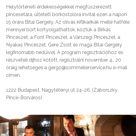
Helytörténeti érdekességekkel megfűszerezett
pincesétára, ültetett borkóstolóra invitál ezen a napon
15 órára Bitai Gergely. Az olívás kiflikarikák mellé hatféle
mennyei bort kortyolgathattok, köztük a Birkás
Pincészet, a Font Pincészet, a Várszegi Pincészet, a
Nyakas Pincészet, Gere Zsolt és maga Bitai Gergely
legfinomabb nedűivel. A program regisztrációhoz és
részvételi díjhoz kötött, regisztrálni november 4., 20
óráig lehetséges a gergo@sommelierservice.hu e-mail
címen.
1222 Budapest, Nagytétényi út 24-26. (Záborszky
Pince-Borváros)