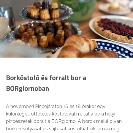
Borkóstoló és forralt bor a
BORgiornoban
A novemberi Pincejáraton 16 és 18 órakor egy
különleges öttételes kóstolóval mutatja be a helyi
pincészetek borait a BORgiorno. A borok mellé olyan
borkorcsolyákat és sajtokat kóstolhattok, amik még