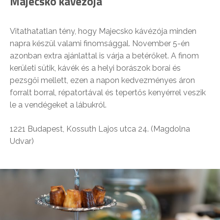
Majecsko kávézója
Vitathatatlan tény, hogy Majecsko kávézója minden
napra készül valami finomsággal. November 5-én
azonban extra ajánlattal is várja a betérőket. A finom
kerületi sütik, kávék és a helyi borászok borai és
pezsgői mellett, ezen a napon kedvezményes áron
forralt borral, répatortával és tepertős kenyérrel veszik
le a vendégeket a lábukról.
1221 Budapest, Kossuth Lajos utca 24. (Magdolna
Udvar)