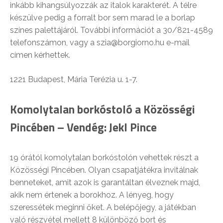
inkább kihangsúlyozzák az italok karakterét. A télre
készülve pedig a forralt bor sem marad le a borlap
színes palettájáról. További információt a 30/821-4589
telefonszámon, vagy a szia@borgiorno.hu e-mail
címen kérhettek.
1221 Budapest, Mária Terézia u. 1-7.
Komolytalan borkóstoló a Közösségi
Pincében – Vendég: Jekl Pince
19 órától komolytalan borkóstolón vehettek részt a
Közösségi Pincében. Olyan csapatjátékra invitálnak
benneteket, amit azok is garantáltan élveznek majd,
akik nem értenek a borokhoz. A lényeg, hogy
szeressétek meginni őket. A belépőjegy, a játékban
való részvétel mellett 8 különböző bort és