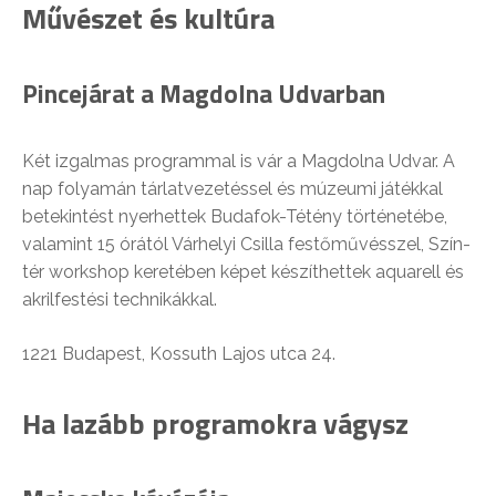
Művészet és kultúra
Pincejárat a Magdolna Udvarban
Két izgalmas programmal is vár a Magdolna Udvar. A
nap folyamán tárlatvezetéssel és múzeumi játékkal
betekintést nyerhettek Budafok-Tétény történetébe,
valamint 15 órától Várhelyi Csilla festőművésszel, Szín-
tér workshop keretében képet készíthettek aquarell és
akrilfestési technikákkal.
1221 Budapest, Kossuth Lajos utca 24.
Ha lazább programokra vágysz