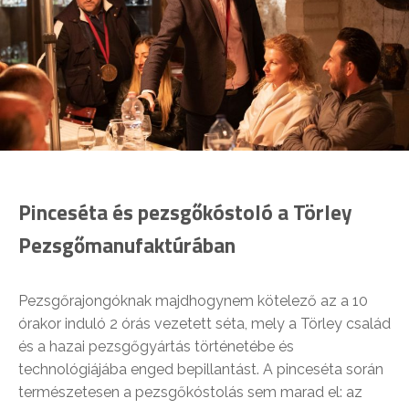
Pinceséta és pezsgőkóstoló a Törley
Pezsgőmanufaktúrában
Pezsgőrajongóknak majdhogynem kötelező az a 10
órakor induló 2 órás vezetett séta, mely a Törley család
és a hazai pezsgőgyártás történetébe és
technológiájába enged bepillantást. A pinceséta során
természetesen a pezsgőkóstolás sem marad el: az