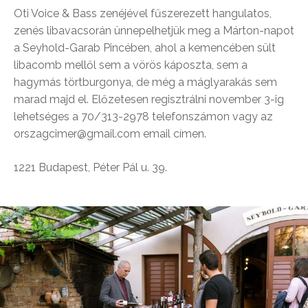
Oti Voice & Bass zenéjével fűszerezett hangulatos,
zenés libavacsorán ünnepelhetjük meg a Márton-napot
a Seyhold-Garab Pincében, ahol a kemencében sült
libacomb mellől sem a vörös káposzta, sem a
hagymás törtburgonya, de még a máglyarakás sem
marad majd el. Előzetesen regisztrálni november 3-ig
lehetséges a 70/313-2978 telefonszámon vagy az
orszagcimer@gmail.com email címen.
1221 Budapest, Péter Pál u. 39.