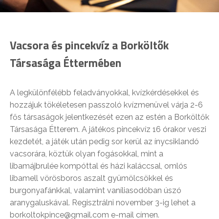
Vacsora és pincekvíz a Borköltők
Társasága Éttermében
A legkülönfélébb feladványokkal, kvízkérdésekkel és
hozzájuk tökéletesen passzoló kvízmenüvel várja 2-6
fős társaságok jelentkezését ezen az estén a Borköltők
Társasága Étterem. A játékos pincekvíz 16 órakor veszi
kezdetét, a játék után pedig sor kerül az ínycsiklandó
vacsorára, köztük olyan fogásokkal, mint a
libamájbrulée kompóttal és házi kaláccsal, omlós
libamell vörösboros aszalt gyümölcsökkel és
burgonyafánkkal, valamint vaníliasodóban úszó
aranygaluskával. Regisztrálni november 3-ig lehet a
borkoltokpince@gmail.com e-mail címen.