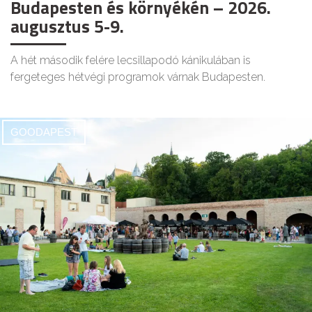
Budapesten és környékén – 2026.
augusztus 5-9.
A hét második felére lecsillapodó kánikulában is
fergeteges hétvégi programok várnak Budapesten.
GOODAPEST