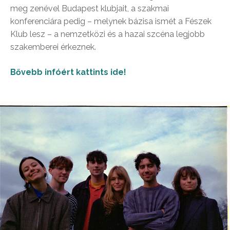
meg zenével Budapest klubjait, a szakmai
konferenciára pedig – melynek bázisa ismét a Fészek
Klub lesz – a nemzetközi és a hazai szcéna legjobb
szakemberei érkeznek.
Bővebb infóért kattints ide!