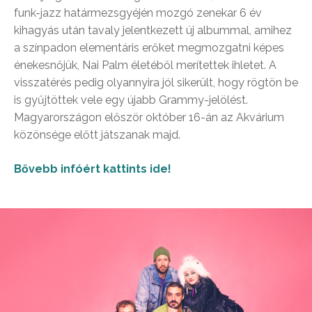
funk-jazz határmezsgyéjén mozgó zenekar 6 év
kihagyás után tavaly jelentkezett új albummal, amihez
a színpadon elementáris erőket megmozgatni képes
énekesnőjük, Nai Palm életéből merítettek ihletet. A
visszatérés pedig olyannyira jól sikerült, hogy rögtön be
is gyűjtöttek vele egy újabb Grammy-jelölést.
Magyarországon először október 16-án az Akvárium
közönsége előtt játszanak majd.
Bővebb infóért kattints ide!