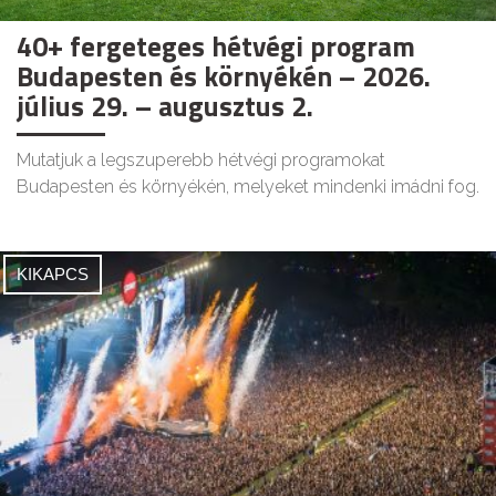
40+ fergeteges hétvégi program
Budapesten és környékén – 2026.
július 29. – augusztus 2.
Mutatjuk a legszuperebb hétvégi programokat
Budapesten és környékén, melyeket mindenki imádni fog.
KIKAPCS