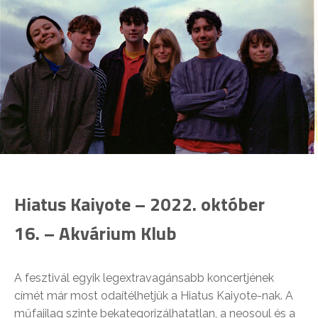
Hiatus Kaiyote – 2022. október
16. – Akvárium Klub
A fesztivál egyik legextravagánsabb koncertjének
címét már most odaítélhetjük a Hiatus Kaiyote-nak. A
műfajilag szinte bekategorizálhatatlan, a neosoul és a