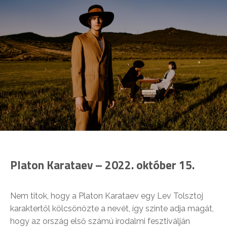
Platon Karataev – 2022. október 15.
Nem titok, hogy a Platon Karataev egy Lev Tolsztoj
karaktertől kölcsönözte a nevét, így szinte adja magát,
hogy az ország első számú irodalmi fesztiválján