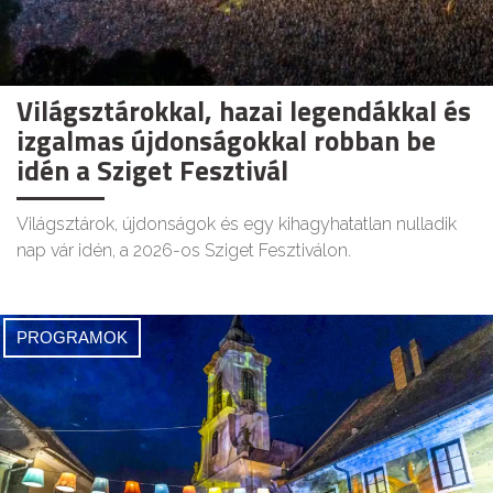
Világsztárokkal, hazai legendákkal és
izgalmas újdonságokkal robban be
idén a Sziget Fesztivál
Világsztárok, újdonságok és egy kihagyhatatlan nulladik
nap vár idén, a 2026-os Sziget Fesztiválon.
PROGRAMOK