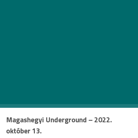
Margó Irodalmi Fesztivál és
Könyvvásár – 2022. október 13-
16. – Nemzeti Táncszínház
Irodalom és zene – tökéletes párosítás. Nem meglepő
tehát, hogy a Margó Irodalmi Fesztivál és Könyvvásár
idén már új helyszínen, a Nemzeti Táncszínházban várja
a rajongókat, mégpedig a legnépszerűbb hazai
zenekarokkal is.
Bővebb infóért kattints ide!
Magashegyi Underground – 2022.
október 13.