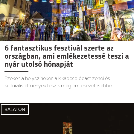
6 fantasztikus fesztivál szerte az
országban, ami emlékezetessé teszi a
nyár utolsó hónapját
Ezeken a helyszíneken a kikapcsolódást zenei és
kulturális élmények teszik még emlékezetesebbé.
BALATON