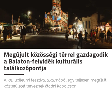
Megújult közösségi térrel gazdagodik
a Balaton-felvidék kulturális
találkozópontja
A 35. jubileumi fesztivál alkalmából egy teljesen megújult
közterületet terveznek átadni Kapolcson.