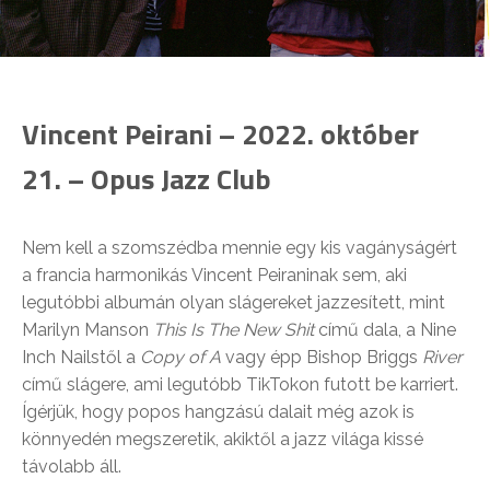
Vincent Peirani – 2022. október
21. – Opus Jazz Club
Nem kell a szomszédba mennie egy kis vagányságért
a francia harmonikás Vincent Peiraninak sem, aki
legutóbbi albumán olyan slágereket jazzesített, mint
Marilyn Manson
This Is The New Shit
című dala, a Nine
Inch Nailstől a
Copy of A
vagy épp Bishop Briggs
River
című slágere, ami legutóbb TikTokon futott be karriert.
Ígérjük, hogy popos hangzású dalait még azok is
könnyedén megszeretik, akiktől a jazz világa kissé
távolabb áll.