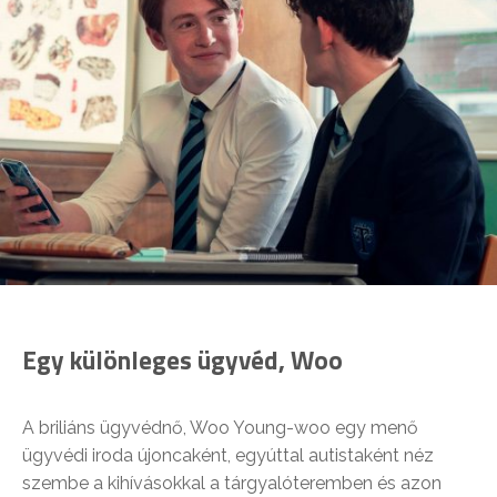
Egy különleges ügyvéd, Woo
A briliáns ügyvédnő, Woo Young-woo egy menő
ügyvédi iroda újoncaként, egyúttal autistaként néz
szembe a kihívásokkal a tárgyalóteremben és azon