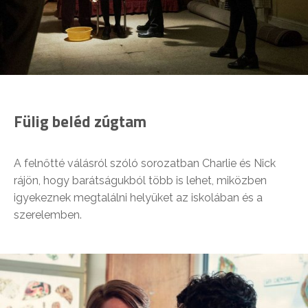
Fülig beléd zúgtam
A felnőtté válásról szóló sorozatban Charlie és Nick
rájön, hogy barátságukból több is lehet, miközben
igyekeznek megtalálni helyüket az iskolában és a
szerelemben.