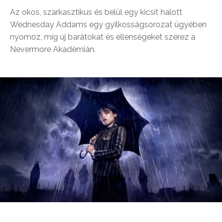
Az okos, szarkasztikus és belül egy kicsit halott
Wednesday Addams egy gyilkosságsorozat ügyében
nyomoz, míg új barátokat és ellenségeket szerez a
Nevermore Akadémián.