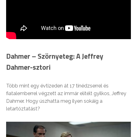
Dahmer – Szörnyeteg: A Jeffrey
Dahmer-sztori
Több mint egy évtizeden át 17 tinédzserrel és
fiatalemberrel végzett az immár elítélt gyilkos, Jeffrey
Dahmer. Hogy úszhatta meg ilyen sokáig a
letartóztatást?