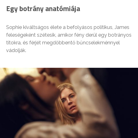
Egy botrány anatómiája
Sophie kiváltságos élete a befolyásos politikus, James
feleségeként szétesik, amikor fény derül egy botrányos
titokra, és férjét megdöbbentő bűncselekménnyel
vádolják.