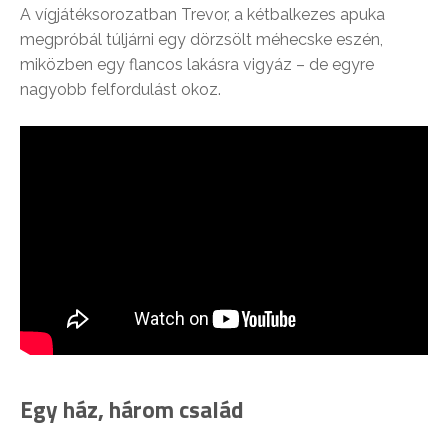
A vígjátéksorozatban Trevor, a kétbalkezes apuka
megpróbál túljárni egy dörzsölt méhecske eszén,
miközben egy flancos lakásra vigyáz – de egyre
nagyobb felfordulást okoz.
Egy ház, három család