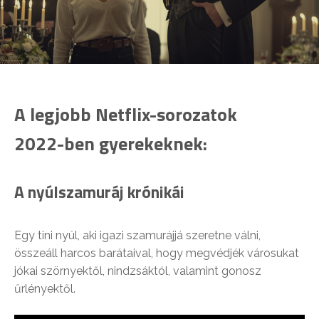
A legjobb Netflix-sorozatok
2022-ben gyerekeknek:
A nyúlszamuráj krónikái
Egy tini nyúl, aki igazi szamurájjá szeretne válni,
összeáll harcos barátaival, hogy megvédjék városukat
jókai szörnyektől, nindzsáktól, valamint gonosz
űrlényektől.