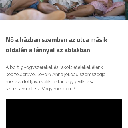
Nő a házban szemben az utca másik
oldalán a lánnyal az ablakban
A bort, gyógyszereket és rakott ételeket élénk
képzelőerővel keverő Anna jóképű szomszédja
megszállottjává válik, aztán egy gyilkosság
szemtanúja lesz. Vagy mégsem?