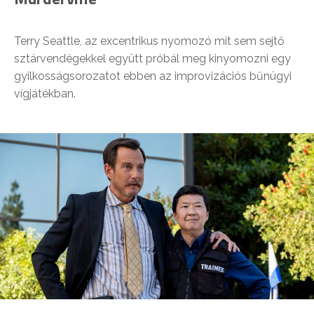
Terry Seattle, az excentrikus nyomozó mit sem sejtő
sztárvendégekkel együtt próbál meg kinyomozni egy
gyilkosságsorozatot ebben az improvizációs bűnügyi
vígjátékban.