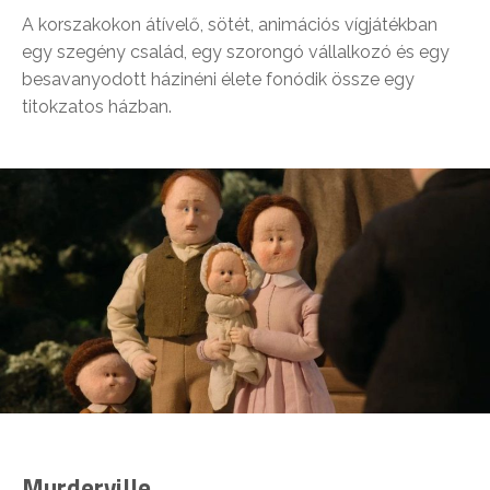
A korszakokon átívelő, sötét, animációs vígjátékban
egy szegény család, egy szorongó vállalkozó és egy
besavanyodott házinéni élete fonódik össze egy
titokzatos házban.
Murderville