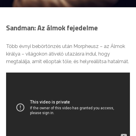
Sandman: Az álmok fejedelme
Több évnyi bebörtönzés után Morpheusz – az Álmok
királya – világokon átívelő utazásra indul, hogy
megtalálja, amit elloptak tőle, és helyreállítsa hatalmát.