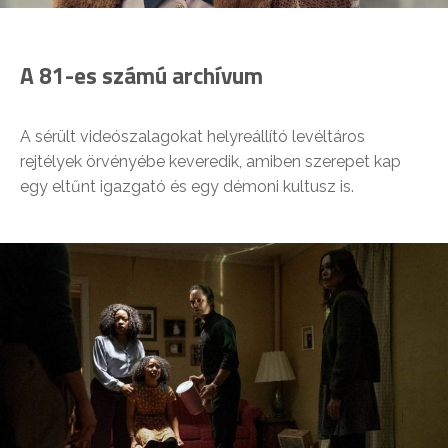
A 81-es számú archívum
A sérült videószalagokat helyreállító levéltáros
rejtélyek örvényébe keveredik, amiben szerepet kap
egy eltűnt igazgató és egy démoni kultusz is.