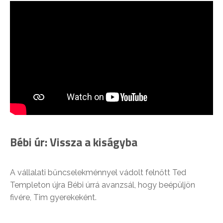
Bébi úr: Vissza a kiságyba
A vállalati bűncselekménnyel vádolt felnőtt Ted
Templeton újra Bébi úrrá avanzsál, hogy beépüljön
fivére, Tim gyerekeként.