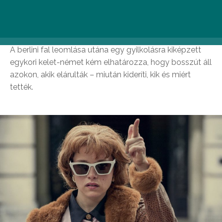
Kleo
A berlini fal leomlása utána egy gyilkolásra kiképzett
egykori kelet-német kém elhatározza, hogy bosszút áll
azokon, akik elárulták – miután kideríti, kik és miért
tették.