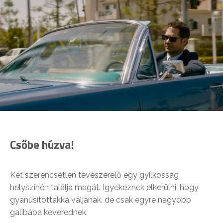
Csőbe húzva!
Két szerencsétlen tévészerelő egy gyilkosság
helyszínén találja magát. Igyekeznek elkerülni, hogy
gyanúsítottakká váljanak, de csak egyre nagyobb
galibába keverednek.