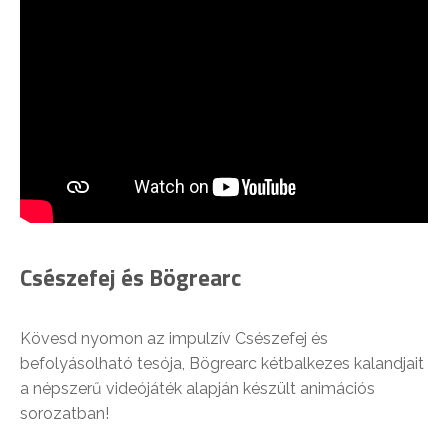
Csészefej és Bögrearc
Kövesd nyomon az impulzív Csészefej és
befolyásolható tesója, Bögrearc kétbalkezes kalandjait
a népszerű videójáték alapján készült animációs
sorozatban!