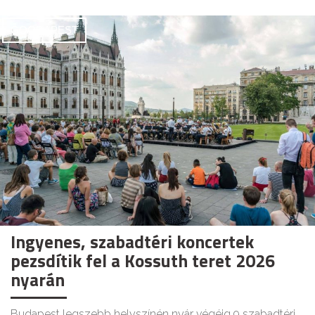
GOODAPEST
Ingyenes, szabadtéri koncertek
pezsdítik fel a Kossuth teret 2026
nyarán
Budapest legszebb helyszínén nyár végéig 9 szabadtéri