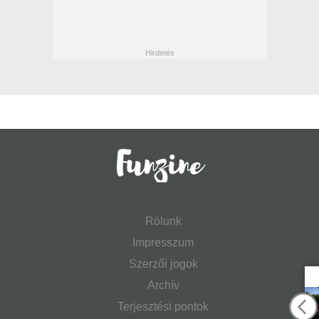
Rólunk
Impresszum
Szerzői jogok
Archív
Terjesztési pontok