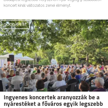
koncert kínál változatos zenei élményt.
GOODAPEST
Ingyenes koncertek aranyozzák be a
nyárestéket a főváros egyik legszebb