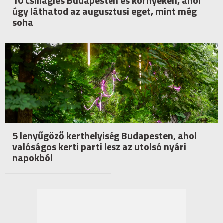
10 csillagles Budapesten és környékén, ahol
úgy láthatod az augusztusi eget, mint még
soha
5 lenyűgöző kerthelyiség Budapesten, ahol
valóságos kerti parti lesz az utolsó nyári
napokból