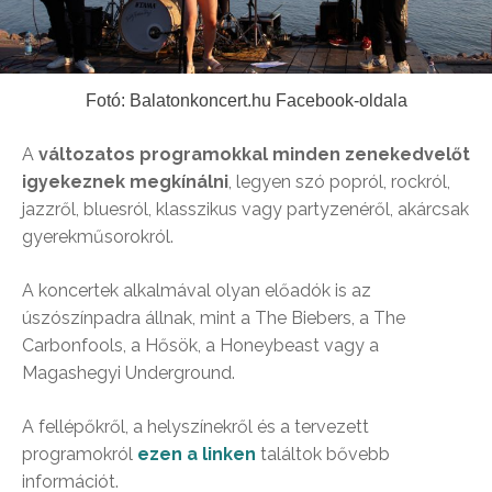
Fotó: Balatonkoncert.hu Facebook-oldala
A
változatos programokkal minden zenekedvelőt
igyekeznek megkínálni
, legyen szó popról, rockról,
jazzről, bluesról, klasszikus vagy partyzenéről, akárcsak
gyerekműsorokról.
A koncertek alkalmával olyan előadók is az
úszószínpadra állnak, mint a The Biebers, a The
Carbonfools, a Hősök, a Honeybeast vagy a
Magashegyi Underground.
A fellépőkről, a helyszínekről és a tervezett
programokról
ezen a linken
találtok bővebb
információt.