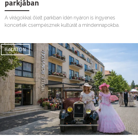
parkjában
A virágokkal ölelt parkban idén nyáron is ingyenes
koncertek csempésznek kultúrát a mindennapokba.
BALATON