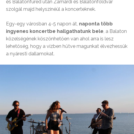
és Balatonfüred után Zamárdi és Balatonföldvár
szolgál majd helyszínéül a koncerteknek.
Egy-egy városban 4-5 napon át,
naponta több
ingyenes koncertbe hallgathatunk bele
, a Balaton
közelségének köszönhetően van ahol arra is lesz
lehetőség, hogy a vízben hűtve magunkat élvezhessük
a nyáresti dallamokat.