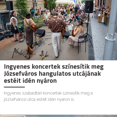
Ingyenes koncertek színesítik meg
Józsefváros hangulatos utcájának
estéit idén nyáron
Ingyenes szabadtéri koncertek színesítik meg a
józsefvárosi utca estéit idén nyáron is.