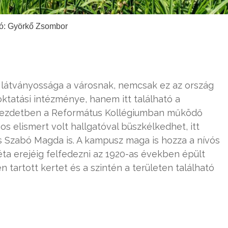
ó: Györkő Zsombor
látványossága a városnak, nemcsak ez az ország
tatási intézménye, hanem itt található a
 A kezdetben a Református Kollégiumban működő
 elismert volt hallgatóval büszkélkedhet, itt
 Szabó Magda is. A kampusz maga is hozza a nívós
ta erejéig felfedezni az 1920-as években épült
 tartott kertet és a szintén a területen található