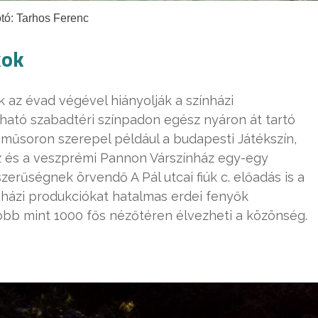
tó: Tarhos Ferenc
kok
 az évad végével hiányolják a színházi
ható szabadtéri színpadon egész nyáron át tartó
 műsoron szerepel például a budapesti Játékszín,
ház és a veszprémi Pannon Várszínház egy-egy
pszerűségnek örvendő A Pál utcai fiúk c. előadás is a
nházi produkciókat hatalmas erdei fenyők
bb mint 1000 fős nézőtéren élvezheti a közönség.