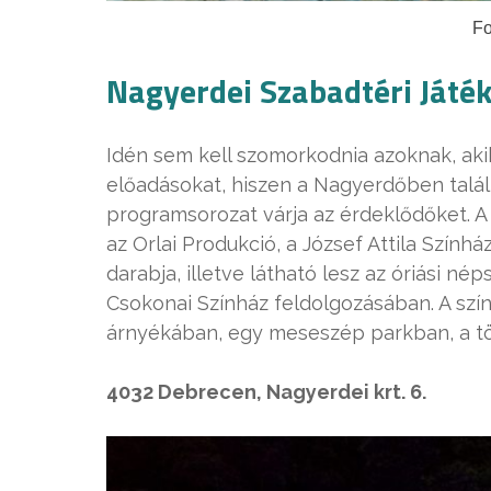
Fo
Nagyerdei Szabadtéri Játé
Idén sem kell szomorkodnia azoknak, akik
előadásokat, hiszen a Nagyerdőben talál
programsorozat várja az érdeklődőket. A
az Orlai Produkció, a József Attila Szín
darabja, illetve látható lesz az óriási né
Csokonai Színház feldolgozásában. A szí
árnyékában, egy meseszép parkban, a tö
4032 Debrecen, Nagyerdei krt. 6.