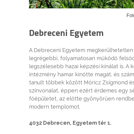
Fot
Debreceni Egyetem
A Debreceni Egyetem megkerülhetetlen 
legrégebbi, folyamatosan működő felsőok
legszélesebb hazai képzési kínálat is.
intézmény hamar kinőtte magát, és számos
tanult többek között Móricz Zsigmond és
színvonalat, éppen ezért érdemes egy sé
főépületet, az előtte gyönyörűen rendben
modern templomot.
4032 Debrecen, Egyetem tér 1.