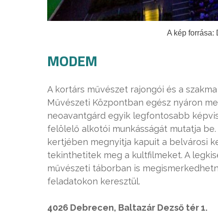
A kép forrása:
MODEM
A kortárs művészet rajongói és a szakma 
Művészeti Központban egész nyáron meg
neoavantgárd egyik legfontosabb képvis
felölelő alkotói munkásságát mutatja be.
kertjében megnyitja kapuit a belvárosi k
tekinthetitek meg a kultfilmeket. A legk
művészeti táborban is megismerkedhetne
feladatokon keresztül.
4026 Debrecen, Baltazár Dezső tér 1.