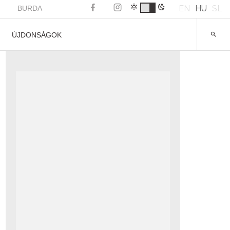
EN
HU
SL
BURDA
ÚJDONSÁGOK