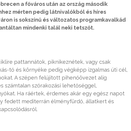
ebrecen a főváros után az ország második
hez mérten pedig látnivalókból és híres
yáron is sokszínű és változatos programkavalkád
ntáltan mindenki talál neki tetszőt.
ciklire pattannátok, piknikeznétek, vagy csak
kás-tó és környéke pedig végképp izgalmas úti cél,
okat. A szépen felújított pihenőövezet alig
 és számtalan szórakozási lehetőséggel,
gyókat. Ha ráértek, érdemes akár egy egész napot
gy fedett mediterrán élményfürdő, állatkert és
kapcsolódásról.