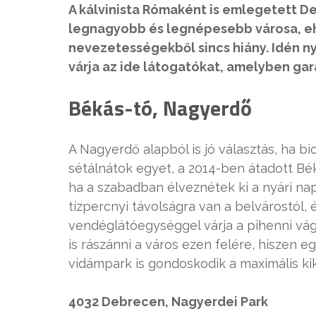
A kálvinista Rómaként is emlegetett D
legnagyobb és legnépesebb városa, eh
nevezetességekből sincs hiány. Idén n
várja az ide látogatókat, amelyben gara
Békás-tó, Nagyerdő
A Nagyerdő alapból is jó választás, ha bi
sétálnátok egyet, a 2014-ben átadott Bé
ha a szabadban élveznétek ki a nyári nap
tízpercnyi távolságra van a belvárostól,
vendéglátóegységgel várja a pihenni vá
is rászánni a város ezen felére, hiszen e
vidámpark is gondoskodik a maximális ki
4032 Debrecen, Nagyerdei Park