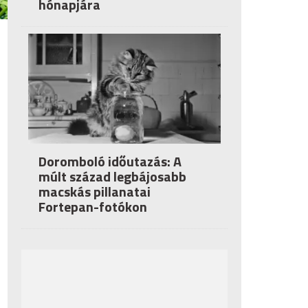
hónapjára
Doromboló időutazás: A
múlt század legbájosabb
macskás pillanatai
Fortepan-fotókon