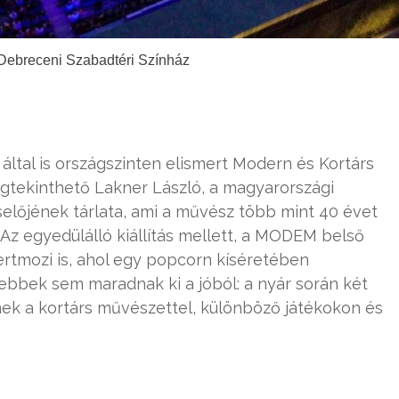
 Debreceni Szabadtéri Színház
által is országszinten elismert Modern és Kortárs
tekinthető Lakner László, a magyarországi
előjének tárlata, ami a művész több mint 40 évet
 Az egyedülálló kiállítás mellett, a MODEM belső
ertmozi is, ahol egy popcorn kíséretében
isebbek sem maradnak ki a jóból: a nyár során két
k a kortárs művészettel, különböző játékokon és