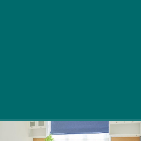
Óraátállítás ide vagy oda, a tavaszi napforduló
után egyre korábban kel fel a nap és egyre
később sötétedik.