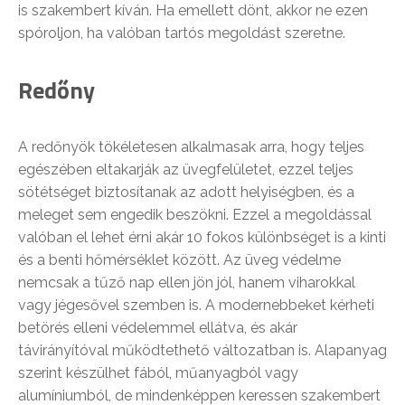
is szakembert kíván. Ha emellett dönt, akkor ne ezen
spóroljon, ha valóban tartós megoldást szeretne.
Redőny
A redőnyök tökéletesen alkalmasak arra, hogy teljes
egészében eltakarják az üvegfelületet, ezzel teljes
sötétséget biztosítanak az adott helyiségben, és a
meleget sem engedik beszökni. Ezzel a megoldással
valóban el lehet érni akár 10 fokos különbséget is a kinti
és a benti hőmérséklet között. Az üveg védelme
nemcsak a tűző nap ellen jön jól, hanem viharokkal
vagy jégesővel szemben is. A modernebbeket kérheti
betörés elleni védelemmel ellátva, és akár
távirányítóval működtethető változatban is. Alapanyag
szerint készülhet fából, műanyagból vagy
alumíniumból, de mindenképpen keressen szakembert