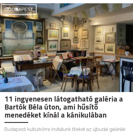
GOODAPEST
11 ingyenesen látogatható galéria a
Bartók Béla úton, ami hűsítő
menedéket kínál a kánikulában
Budapesti kultúrkörre invitálunk titeket az újbudai galériák