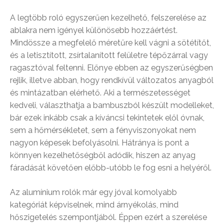
A legtöbb roló egyszerűen kezelhető, felszerelése az
ablakra nem igényel különösebb hozzáértést.
Mindössze a megfelelő méretűre kell vágni a sötétítőt,
és a letisztított, zsírtalanított felületre tépőzárral vagy
ragasztóval feltenni. Előnye ebben az egyszerűségben
rejlik, illetve abban, hogy rendkívül változatos anyagból
és mintázatban elérhető. Aki a természetességet
kedveli, választhatja a bambuszból készült modelleket,
bár ezek inkább csak a kíváncsi tekintetek elől óvnak,
sem a hőmérsékletet, sem a fényviszonyokat nem
nagyon képesek befolyásolni. Hátránya is pont a
könnyen kezelhetőségből adódik, hiszen az anyag
fáradását követően előbb-utóbb le fog esni a helyéről.
Az alumínium rolók már egy jóval komolyabb
kategóriát képviselnek, mind árnyékolás, mind
hőszigetelés szempontjából. Éppen ezért a szerelése