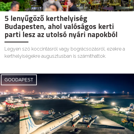
5 lenyűgöző kerthelyiség
Budapesten, ahol valóságos kerti
parti lesz az utolsó nyári napokból
Legyen szó koccintásról vagy bográcsozásról, ezekre a
kerthelyiségekre augusztusban is számíthattok.
GOODAPEST