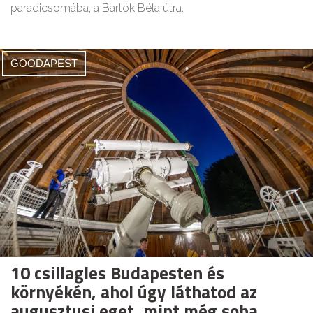
paradicsomába, a Bartók Béla útra.
GOODAPEST
10 csillagles Budapesten és
környékén, ahol úgy láthatod az
augusztusi eget, mint még soha