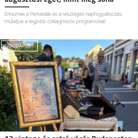
Érkeznek a Perseidák és a részleges napfogyatkozás:
mutatjuk a legjobb csillagnézős programokat!
GOODAPEST