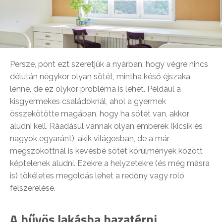
Persze, pont ezt szeretjük a nyárban, hogy végre nincs
délután négykor olyan sötét, mintha késő éjszaka
lenne, de ez olykor probléma is lehet. Például a
kisgyermekes családoknál, ahol a gyermek
összekötötte magában, hogy ha sötét van, akkor
aludni kell. Ráadásul vannak olyan emberek (kicsik és
nagyok egyaránt), akik világosban, de a már
megszokottnál is kevésbé sötét körülmények között
képtelenek aludni. Ezekre a helyzetekre (és még másra
is) tökéletes megoldás lehet a redőny vagy roló
felszerelése.
A hűvös lakásba hazatérni…