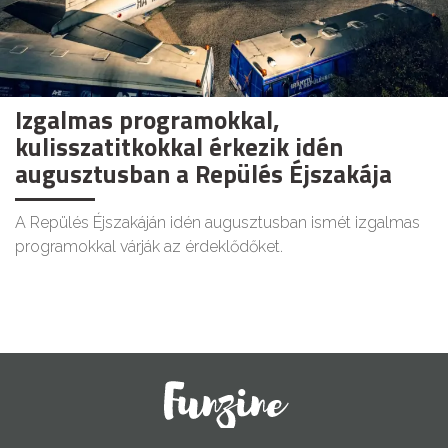
Izgalmas programokkal,
kulisszatitkokkal érkezik idén
augusztusban a Repülés Éjszakája
A Repülés Éjszakáján idén augusztusban ismét izgalmas
programokkal várják az érdeklődőket.