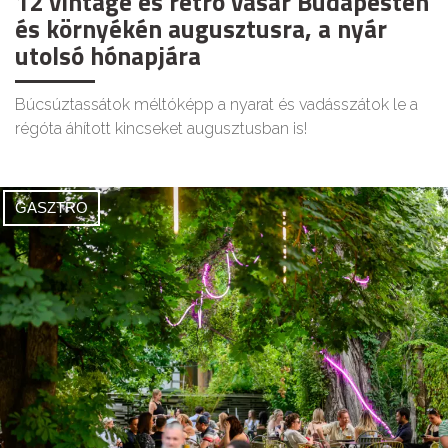
12 vintage és retró vásár Budapesten
és környékén augusztusra, a nyár
utolsó hónapjára
Búcsúztassátok méltóképp a nyarat és vadásszátok le a
régóta áhított kincseket augusztusban is!
GASZTRO