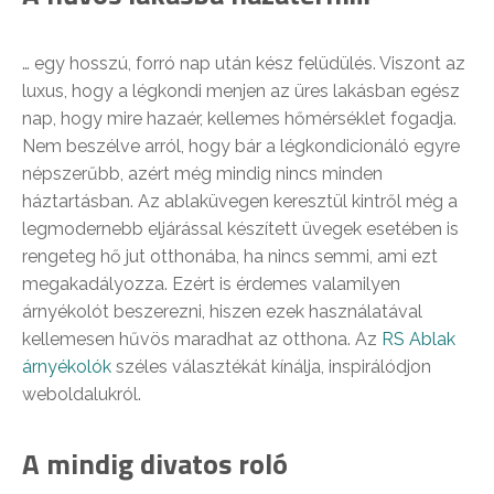
… egy hosszú, forró nap után kész felüdülés. Viszont az
luxus, hogy a légkondi menjen az üres lakásban egész
nap, hogy mire hazaér, kellemes hőmérséklet fogadja.
Nem beszélve arról, hogy bár a légkondicionáló egyre
népszerűbb, azért még mindig nincs minden
háztartásban. Az ablaküvegen keresztül kintről még a
legmodernebb eljárással készített üvegek esetében is
rengeteg hő jut otthonába, ha nincs semmi, ami ezt
megakadályozza. Ezért is érdemes valamilyen
árnyékolót beszerezni, hiszen ezek használatával
kellemesen hűvös maradhat az otthona. Az
RS Ablak
árnyékolók
széles választékát kínálja, inspirálódjon
weboldalukról.
A mindig divatos roló