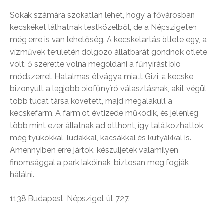
Sokak számára szokatlan lehet, hogy a fővárosban
kecskéket láthatnak testközelből, de a Népszigeten
még erre is van lehetőség. A kecsketartás ötlete egy, a
vízművek területén dolgozó állatbarát gondnok ötlete
volt, ő szerette volna megoldani a fűnyírást bio
módszerrel. Hatalmas étvágya miatt Gizi, a kecske
bizonyult a legjobb biofűnyíró választásnak, akit végül
több tucat társa követett, majd megalakult a
kecskefarm. A farm öt évtizede működik, és jelenleg
több mint ezer állatnak ad otthont, így találkozhattok
még tyúkokkal, ludakkal, kacsákkal és kutyákkal is.
Amennyiben erre jártok, készüljetek valamilyen
finomsággal a park lakóinak, biztosan meg fogják
hálálni.
1138 Budapest, Népsziget út 727.