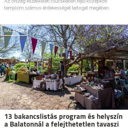
Az ország északkeleti csücskében rejlő középkori
templom számos érdekességet tartogat magában.
BALATON
13 bakancslistás program és helyszín
a Balatonnál a felejthetetlen tavaszi