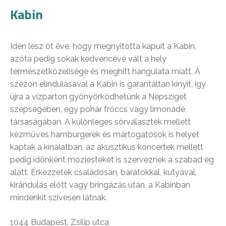
Kabin
Idén lesz öt éve, hogy megnyitotta kapuit a Kabin,
azóta pedig sokak kedvencévé vált a hely
természetközelisége és meghitt hangulata miatt. A
szezon elindulásával a Kabin is garantáltan kinyit, így
újra a vízparton gyönyörködhetünk a Népsziget
szépségében, egy pohár fröccs vagy limonádé
társaságában. A különleges sörválaszték mellett
kézműves hamburgerek és mártogatósok is helyet
kaptak a kínálatban, az akusztikus koncertek mellett
pedig időnként moziesteket is szerveznek a szabad ég
alatt. Érkezzetek családosan, barátokkal, kutyával,
kirándulás előtt vagy bringázás után, a Kabinban
mindenkit szívesen látnak.
1044 Budapest, Zsilip utca