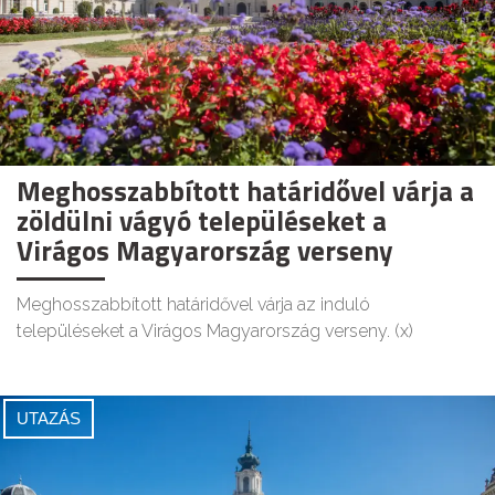
Meghosszabbított határidővel várja a
zöldülni vágyó településeket a
Virágos Magyarország verseny
Meghosszabbított határidővel várja az induló
településeket a Virágos Magyarország verseny. (x)
UTAZÁS