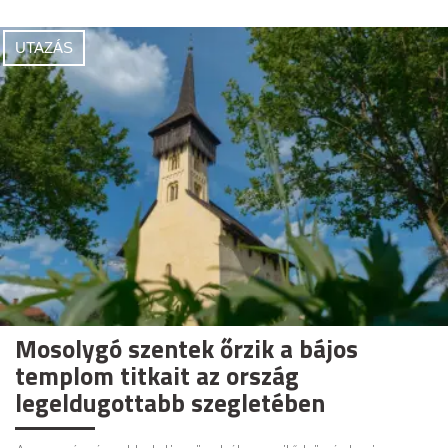
UTAZÁS
Mosolygó szentek őrzik a bájos
templom titkait az ország
legeldugottabb szegletében