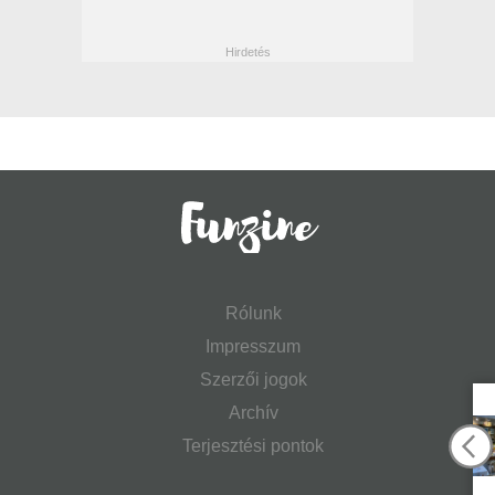
Rólunk
Impresszum
Szerzői jogok
Archív
Terjesztési pontok