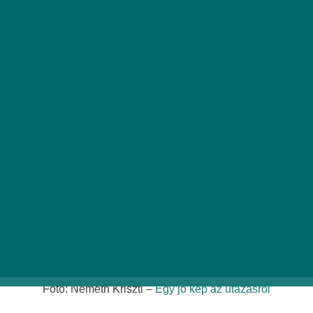
félsziget, ahol többféle programot
kipróbálhatunk, akár kutyával is.
Fotó: Németh Kriszti –
Egy jó kép az utazásról