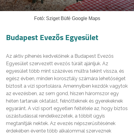
Fotó: Sziget Büfé Google Maps
Budapest Evezős Egyesület
Az aktív pihenés kedvelőinek a Budapest Evezős
Egyesület szervezett evezős túráit ajánljuk. Az
egyesület több mint százéves múltra tekint vissza, és
egész évben, minden korosztály számára lehetőséget
biztosít a vízi sportolásra. Amennyiben kezdők vagytok
az evezésben, az sem gond, hiszen háromszor egy
héten tartanak oktatást, felnőtteknek és gyerekeknek
egyaránt. A vízi sport egyetlen feltétele az, hogy biztos
úszástudással rendelkezzetek, a többit úgyis
megtanítják nektek. Az evezés népszerűsítésének
érdekében évente több alkalommal szerveznek