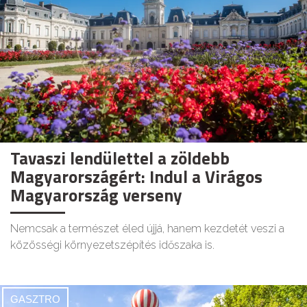
Tavaszi lendülettel a zöldebb
Magyarországért: Indul a Virágos
Magyarország verseny
Nemcsak a természet éled újjá, hanem kezdetét veszi a
közösségi környezetszépítés időszaka is.
GASZTRO