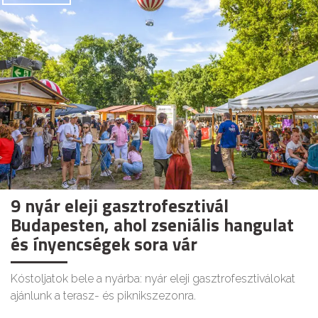
9 nyár eleji gasztrofesztivál
Budapesten, ahol zseniális hangulat
és ínyencségek sora vár
Kóstoljatok bele a nyárba: nyár eleji gasztrofesztiválokat
ajánlunk a terasz- és piknikszezonra.