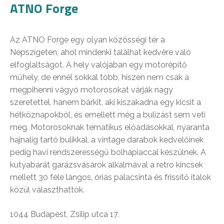
ATNO Forge
Az ATNO Forge egy olyan közösségi tér a
Népszigeten, ahol mindenki találhat kedvére való
elfoglaltságot. A hely valójában egy motorépítő
műhely, de ennél sokkal több, hiszen nem csak a
megpihenni vágyó motorosokat várják nagy
szeretettel, hanem bárkit, aki kiszakadna egy kicsit a
hétköznapokból, és emellett még a bulizást sem veti
meg. Motorosoknak tematikus előadásokkal, nyaranta
hajnalig tartó bulikkal, a vintage darabok kedvelőinek
pedig havi rendszerességű bolhapiaccal készülnek. A
kutyabarát garázsvásárok alkalmával a retro kincsek
mellett 30 féle lángos, óriás palacsinta és frissítő italok
közül választhattok.
1044 Budapest, Zsilip utca 17.