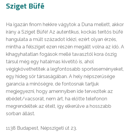
Sziget Büfé
Ha igazán finom hekkre vágytok a Duna mellett, akkor
irány a Sziget Büfé! Az autentikus, kockás terítős büfé
hangulata a múlt századot idézi, ezért olyan érzés,
mintha a félsziget ezen részén megállt volna az idő. A
kihagyhatatlan fogások mellé tavasztól kora őszig
társul még egy hatalmas kivetítő is, ahol
végigkövethetitek a legfontosabb sporteseményeket,
egy hideg sör társaságában. A hely népszerűsége
garancia a minőségre, de fontosnak tartjuk
megjegyezni, hogy amennyiben ide tervezitek az
ebédet/vacsorát, nem árt, ha előtte telefonon
megrendelitek az ételt, így elkerülve a hosszabb
sorban állást.
1138 Budapest, Népszigeti út 23.