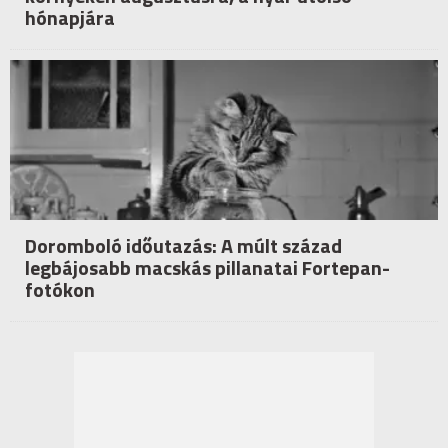
hónapjára
Doromboló időutazás: A múlt század
legbájosabb macskás pillanatai Fortepan-
fotókon