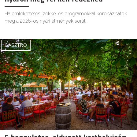
Ha emlékezetes ízekkel és programokkal koronáznátok
meg a 2026-os nyári élmények sorát.
GASZTRO