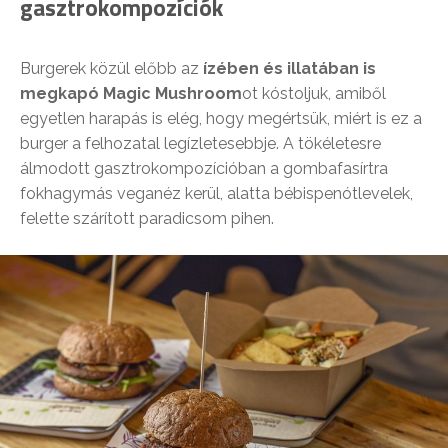
gasztrokompozíciók
Burgerek közül előbb az
ízében és illatában is
megkapó Magic Mushroom
ot kóstoljuk, amiből
egyetlen harapás is elég, hogy megértsük, miért is ez a
burger a felhozatal legízletesebbje. A tökéletesre
álmodott gasztrokompozícióban a gombafasírtra
fokhagymás veganéz kerül, alatta bébispenótlevelek,
felette szárított paradicsom pihen.