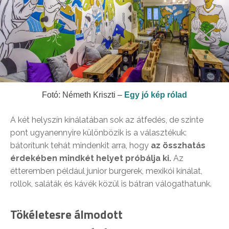
Fotó: Németh Kriszti –
Egy jó kép rólad
A két helyszín kínálatában sok az átfedés, de szinte
pont ugyanennyire különbözik is a választékuk:
bátorítunk tehát mindenkit arra, hogy
az összhatás
érdekében mindkét helyet próbálja ki.
Az
étteremben például junior burgerek, mexikói kínálat,
rollok, saláták és kávék közül is bátran válogathatunk.
Tökéletesre álmodott