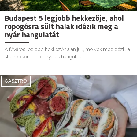
Budapest 5 legjobb hekkezője, ahol
ropogósra sült halak idézik meg a
nyár hangulatát
A főváros legjobb hekkezőit ajánljuk, melyek megidézik a
strandokon töltött nyarak hangulatát.
GASZTRO