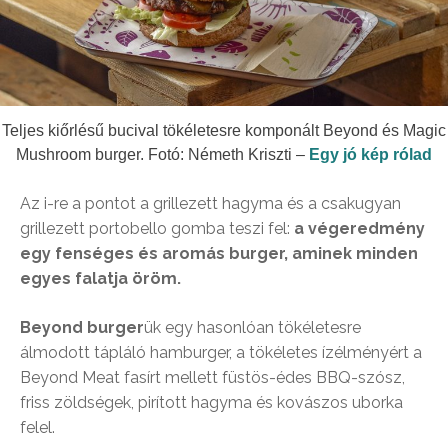
Teljes kiőrlésű bucival tökéletesre komponált Beyond és Magic
Mushroom burger. Fotó: Németh Kriszti –
Egy jó kép rólad
Az i-re a pontot a grillezett hagyma és a csakugyan
grillezett portobello gomba teszi fel:
a végeredmény
egy fenséges és aromás burger, aminek minden
egyes falatja öröm.
Beyond burger
ük egy hasonlóan tökéletesre
álmodott tápláló hamburger, a tökéletes ízélményért a
Beyond Meat fasírt mellett füstös-édes BBQ-szósz,
friss zöldségek, pirított hagyma és kovászos uborka
felel.