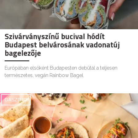
Szivárványszínű bucival hódít
Budapest belvárosának vadonatúj
bagelezője
Európában elsőként Budapesten debütál a teljesen
természetes, vegán Rainbow Bagel.
GASZTRO