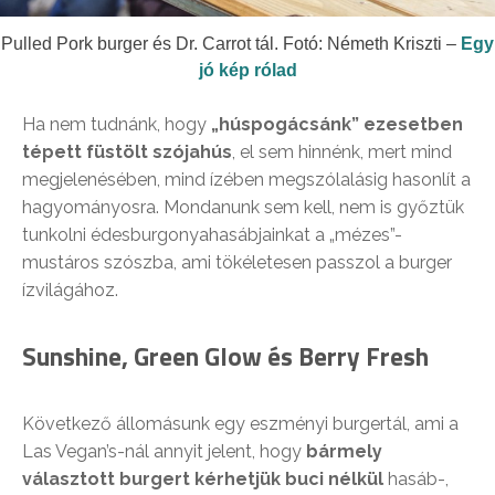
Pulled Pork burger és Dr. Carrot tál. Fotó: Németh Kriszti –
Egy
jó kép rólad
Ha nem tudnánk, hogy
„húspogácsánk” ezesetben
tépett füstölt szójahús
, el sem hinnénk, mert mind
megjelenésében, mind ízében megszólalásig hasonlít a
hagyományosra. Mondanunk sem kell, nem is győztük
tunkolni édesburgonyahasábjainkat a „mézes”-
mustáros szószba, ami tökéletesen passzol a burger
ízvilágához.
Sunshine, Green Glow és Berry Fresh
Következő állomásunk egy eszményi burgertál, ami a
Las Vegan’s-nál annyit jelent, hogy
bármely
választott burgert kérhetjük buci nélkül
hasáb-,