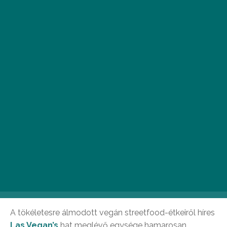
Meg sem álltunk Las Vegan’s-ig. Fotó: Németh Kriszti –
Egy jó
kép rólad
A tökéletesre álmodott vegán streetfood-étkeiről híres
Las Vegan’s
hat meglévő egysége hamarosan