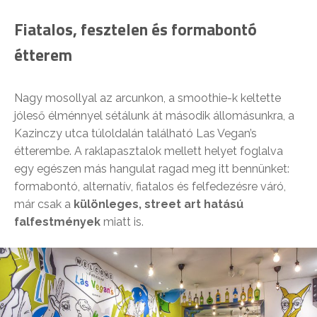
Fiatalos, fesztelen és formabontó
étterem
Nagy mosollyal az arcunkon, a smoothie-k keltette
jóleső élménnyel sétálunk át második állomásunkra, a
Kazinczy utca túloldalán található Las Vegan’s
étterembe. A raklapasztalok mellett helyet foglalva
egy egészen más hangulat ragad meg itt bennünket:
formabontó, alternatív, fiatalos és felfedezésre váró,
már csak a
különleges, street art hatású
falfestmények
miatt is.