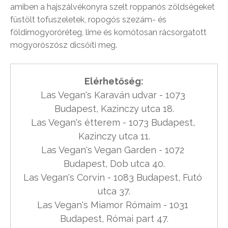
amiben a hajszálvékonyra szelt roppanós zöldségeket
füstölt tofuszeletek, ropogós szezám- és
földimogyoróréteg, lime és komótosan rácsorgatott
mogyorószósz dicsőíti meg.
Las Vegan's Karaván udvar - 1073 
Budapest, Kazinczy utca 18.

Las Vegan's étterem - 1073 Budapest, 
Kazinczy utca 11.

Las Vegan's Vegan Garden - 1072 
Budapest, Dob utca 40.

Las Vegan's Corvin - 1083 Budapest, Futó 
utca 37.

Las Vegan's Miamor Rómaim - 1031 
Budapest, Római part 47.
