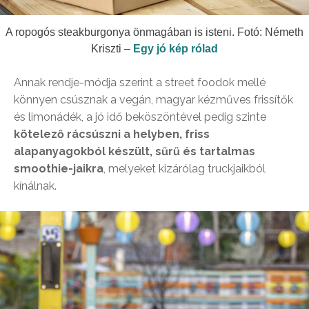
A ropogós steakburgonya önmagában is isteni. Fotó: Németh
Kriszti –
Egy jó kép rólad
Annak rendje-módja szerint a street foodok mellé
könnyen csúsznak a vegán, magyar kézműves frissítők
és limonádék, a jó idő beköszöntével pedig szinte
kötelező rácsúszni a helyben, friss
alapanyagokból készült, sűrű és tartalmas
smoothie-jaikra
, melyeket kizárólag truckjaikból
kínálnak.