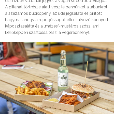
első ízben váltanak jegyet a vegán streetfood-világba.
A pillanat törtrésze alatt vesz le bennünket a lábunkról
a szezámos buciköpeny, az üde jégsaláta és pirított
hagyma, ahogy a ropogósságot ellensúlyozó könnyed
káposztasaláta és a „mézes”-mustáros szósz, ami
kellőképpen szaftossá teszi a végeredményt.