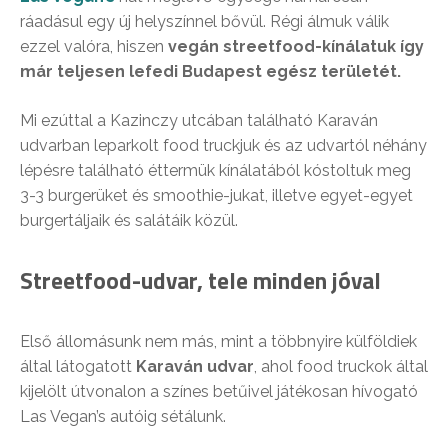
ráadásul egy új helyszínnel bővül. Régi álmuk válik
ezzel valóra, hiszen
vegán streetfood-kínálatuk így
már teljesen lefedi Budapest egész területét.
Mi ezúttal a Kazinczy utcában található Karaván
udvarban leparkolt food truckjuk és az udvartól néhány
lépésre található éttermük kínálatából kóstoltuk meg
3-3 burgerüket és smoothie-jukat, illetve egyet-egyet
burgertáljaik és salátáik közül.
Streetfood-udvar, tele minden jóval
Első állomásunk nem más, mint a többnyire külföldiek
által látogatott
Karaván udvar
, ahol food truckok által
kijelölt útvonalon a színes betűivel játékosan hívogató
Las Vegan’s autóig sétálunk.