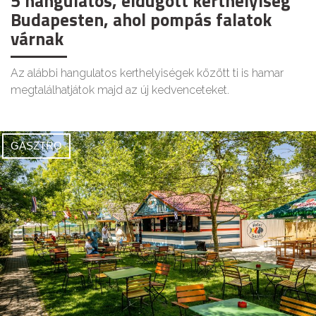
5 hangulatos, eldugott kerthelyiség
Budapesten, ahol pompás falatok
várnak
Az alábbi hangulatos kerthelyiségek között ti is hamar
megtalálhatjátok majd az új kedvenceteket.
GASZTRO