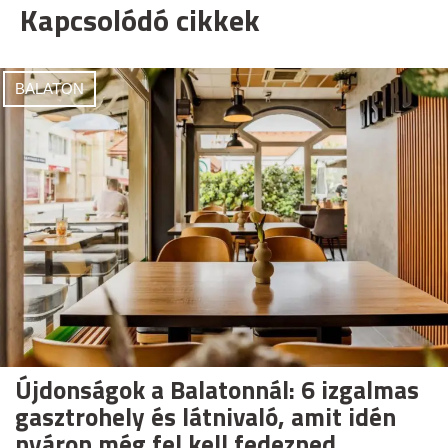
Kapcsolódó cikkek
BALATON
Újdonságok a Balatonnál: 6 izgalmas
gasztrohely és látnivaló, amit idén
nyáron még fel kell fedezned