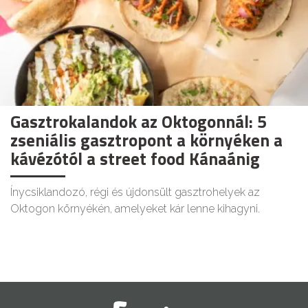
Gasztrokalandok az Oktogonnál: 5
zseniális gasztropont a környéken a
kávézótól a street food Kánaánig
Ínycsiklandozó, régi és újdonsült gasztrohelyek az
Oktogon környékén, amelyeket kár lenne kihagyni.