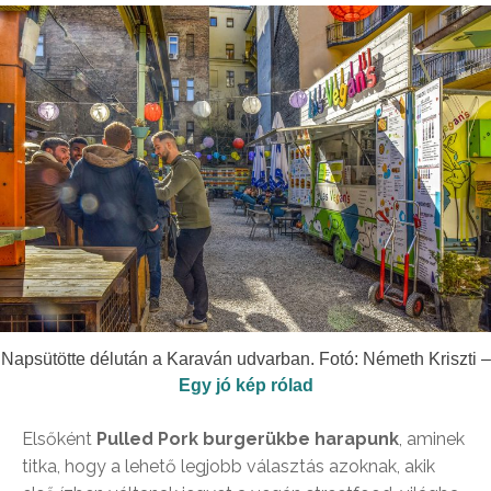
Napsütötte délután a Karaván udvarban. Fotó: Németh Kriszti –
Egy jó kép rólad
Elsőként
Pulled Pork burgerükbe harapunk
, aminek
titka, hogy a lehető legjobb választás azoknak, akik