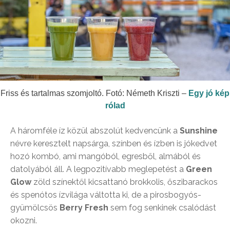
Friss és tartalmas szomjoltó. Fotó: Németh Kriszti –
Egy jó kép
rólad
A háromféle íz közül abszolút kedvencünk a
Sunshine
névre keresztelt napsárga, színben és ízben is jókedvet
hozó kombó, ami mangóból, egresből, almából és
datolyából áll. A legpozitívabb meglepetést a
Green
Glow
zöld színektől kicsattanó brokkolis, őszibarackos
és spenótos ízvilága váltotta ki, de a pirosbogyós-
gyümölcsös
Berry Fresh
sem fog senkinek csalódást
okozni.