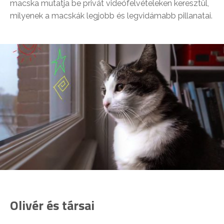
macska mutatja be privát videófelvételeken keresztül,
milyenek a macskák legjobb és legvidámabb pillanatai.
Olivér és társai