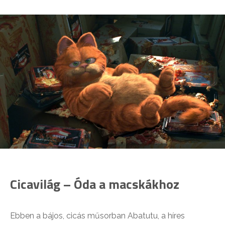
Cicavilág – Óda a macskákhoz
Ebben a bájos, cicás műsorban Abatutu, a híres