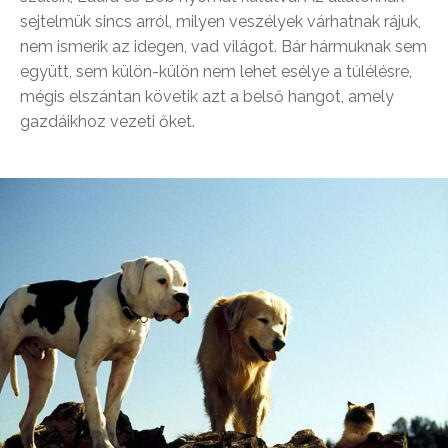
sejtelmük sincs arról, milyen veszélyek várhatnak rájuk,
nem ismerik az idegen, vad világot. Bár hármuknak sem
együtt, sem külön-külön nem lehet esélye a túlélésre,
mégis elszántan követik azt a belső hangot, amely
gazdáikhoz vezeti őket.