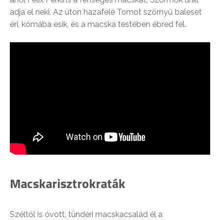
adja el neki. Az úton hazafelé Tomot szörnyű baleset
éri, kómába esik, és a macska testében ébred fel.
Macskarisztrokraták
Széltől is óvott, tündéri macskacsalád él a