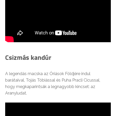
Csizmás kandúr
A legendás macska az Óriások Földjére indul
barátaival, Tojás Tóbiással és Puha Pracli Cicussal,
hogy megkaparintsák a legnagyobb kincset: az
Aranyludat.