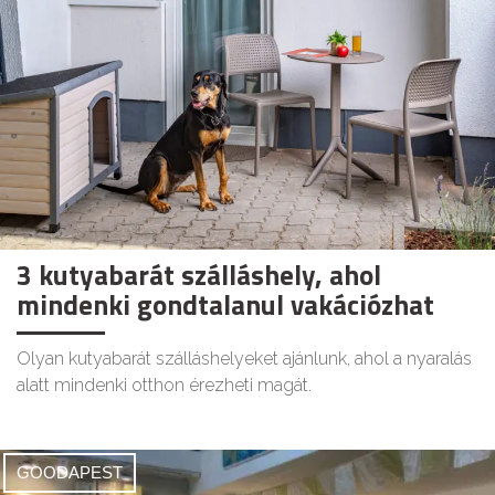
3 kutyabarát szálláshely, ahol
mindenki gondtalanul vakációzhat
Olyan kutyabarát szálláshelyeket ajánlunk, ahol a nyaralás
alatt mindenki otthon érezheti magát.
GOODAPEST