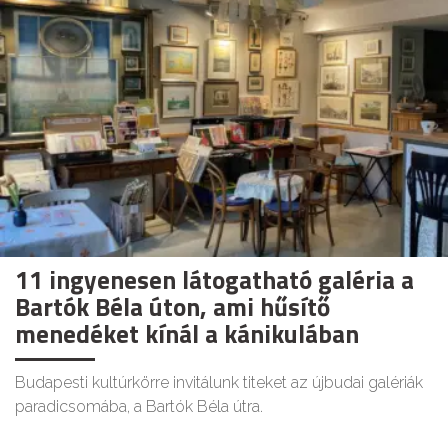
11 ingyenesen látogatható galéria a
Bartók Béla úton, ami hűsítő
menedéket kínál a kánikulában
Budapesti kultúrkörre invitálunk titeket az újbudai galériák
paradicsomába, a Bartók Béla útra.