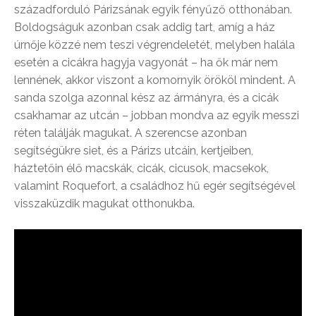
századforduló Párizsának egyik fényűző otthonában.
Boldogságuk azonban csak addig tart, amíg a ház
úrnője közzé nem teszi végrendeletét, melyben halála
esetén a cicákra hagyja vagyonát – ha ők már nem
lennének, akkor viszont a komornyik örököl mindent. A
sanda szolga azonnal kész az ármányra, és a cicák
csakhamar az utcán – jobban mondva az egyik messzi
réten találják magukat. A szerencse azonban
segítségükre siet, és a Párizs utcáin, kertjeiben,
háztetőin élő macskák, cicák, cicusok, macsekok,
valamint Roquefort, a családhoz hű egér segítségével
visszaküzdik magukat otthonukba.