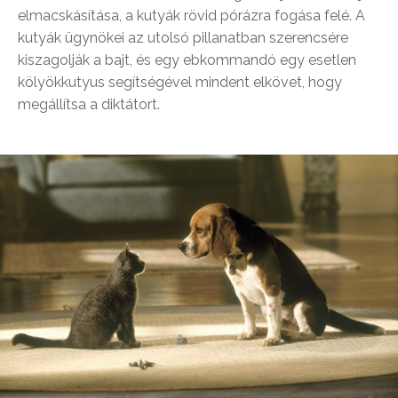
elmacskásítása, a kutyák rövid pórázra fogása felé. A
kutyák ügynökei az utolsó pillanatban szerencsére
kiszagolják a bajt, és egy ebkommandó egy esetlen
kölyökkutyus segítségével mindent elkövet, hogy
megállítsa a diktátort.