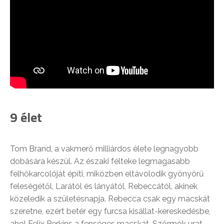
9 élet
Tom Brand, a vakmerő milliárdos élete legnagyobb
dobására készül. Az északi félteke legmagasabb
felhőkarcolóját építi, miközben eltávolodik gyönyörű
feleségétől, Larától és lányától, Rebeccától, akinek
közeledik a születésnapja. Rebecca csak egy macskát
szeretne, ezért betér egy furcsa kisállat-kereskedésbe,
ahol Felix Perkins a fenséges macskát, Szőrmók urat