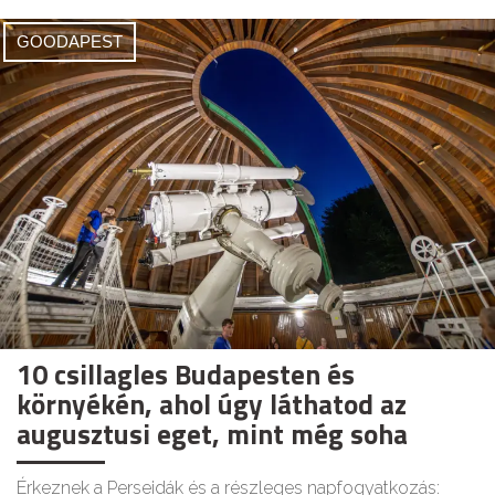
GOODAPEST
10 csillagles Budapesten és
környékén, ahol úgy láthatod az
augusztusi eget, mint még soha
Érkeznek a Perseidák és a részleges napfogyatkozás: