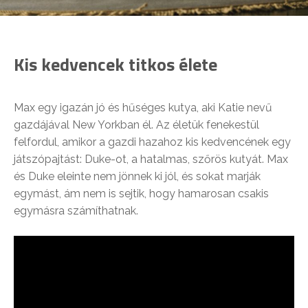
Kis kedvencek titkos élete
Max egy igazán jó és hűséges kutya, aki Katie nevű
gazdájával New Yorkban él. Az életük fenekestül
felfordul, amikor a gazdi hazahoz kis kedvencének egy
játszópajtást: Duke-ot, a hatalmas, szőrös kutyát. Max
és Duke eleinte nem jönnek ki jól, és sokat marják
egymást, ám nem is sejtik, hogy hamarosan csakis
egymásra számíthatnak.