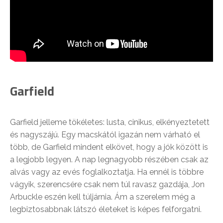
Garfield
Garfield jelleme tökéletes: lusta, cinikus, elkényeztetett
és nagyszájú. Egy macskától igazán nem várható el
több, de Garfield mindent elkövet, hogy a jók között is
a legjobb legyen. A nap legnagyobb részében csak az
alvás vagy az evés foglalkoztatja. Ha ennél is többre
vágyik, szerencsére csak nem túl ravasz gazdája, Jon
Arbuckle eszén kell túljárnia. Ám a szerelem még a
legbiztosabbnak látszó életeket is képes felforgatni.