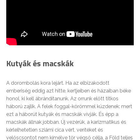
Kutyák és macskák
A dorombolás kora lejárt. Ha az elbizakodott
emberiség eddig azt hitte, kertjeiben és házaiban béke
honol, ki kell ábrándítanunk. Az orrunk előtt titkos
háború zajlik. A felek foggal-körömmel küzdenek: mert
ezt a háborút kutyák és macskák vívják. És épp a
macskák állnak jobban. Új vezérük, a karizmatikus és
kérlelhetetlen sziámi cica vért, verítéket és
velőscsontot nem kímélve tör végső célja, a Föld teljes