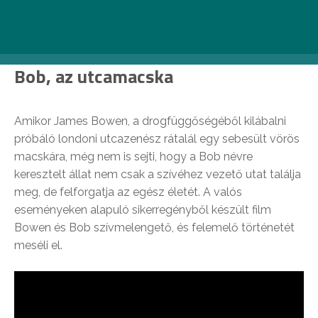
Bob, az utcamacska
Amikor James Bowen, a drogfüggőségéből kilábalni
próbáló londoni utcazenész rátalál egy sebesült vörös
macskára, még nem is sejti, hogy a Bob névre
keresztelt állat nem csak a szívéhez vezető utat találja
meg, de felforgatja az egész életét. A valós
eseményeken alapuló sikerregényből készült film
Bowen és Bob szívmelengető, és felemelő történetét
meséli el.