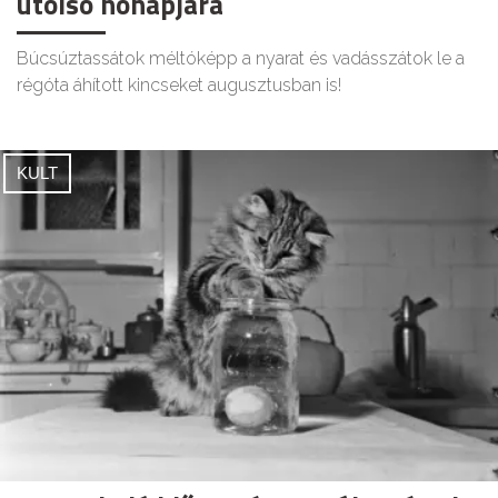
utolsó hónapjára
Búcsúztassátok méltóképp a nyarat és vadásszátok le a
régóta áhított kincseket augusztusban is!
KULT