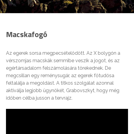
Macskafogó
Az egerek sorsa megpecsételődött. Az X bolygón a
vérszomjas macskák semmibe veszik a jogot, és az
egértársadalom felszámolására törekednek. De
megcsillan egy reménysugár, az egerek főtudósa
feltalálja a megoldást. A titkos szolgálat azonnal
aktiválja legjobb ügynökét, Grabovszkyt, hogy még
időben célba jusson a tervrajz.