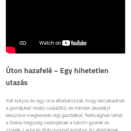
Úton hazafelé − Egy hihetetlen
utazás
Két kutyus és egy cica elhatározzák, hogy elszakadnak
a gondjukat viselő családtól, és minden akadályt
leküzdve megkeresik régi gazdáikat. Nekivágnak tehát
a Sierra-hegység vadonjának a három gyerek és
szüleik, Laura és Bob nyomát kutatva. Az állatoknak