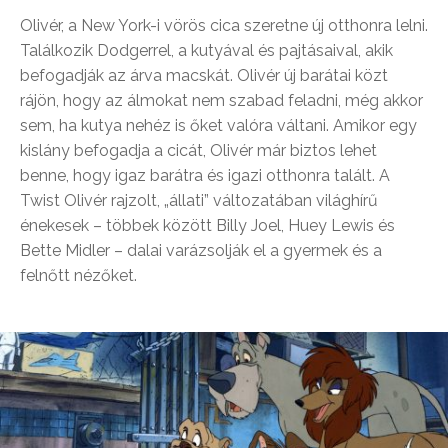
Olivér, a New York-i vörös cica szeretne új otthonra lelni.
Találkozik Dodgerrel, a kutyával és pajtásaival, akik
befogadják az árva macskát. Olivér új barátai közt
rájön, hogy az álmokat nem szabad feladni, még akkor
sem, ha kutya nehéz is őket valóra váltani. Amikor egy
kislány befogadja a cicát, Olivér már biztos lehet
benne, hogy igaz barátra és igazi otthonra talált. A
Twist Olivér rajzolt, „állati” változatában világhírű
énekesek – többek között Billy Joel, Huey Lewis és
Bette Midler – dalai varázsolják el a gyermek és a
felnőtt nézőket.