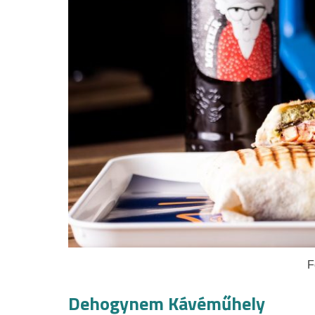
F
Dehogynem Kávéműhely