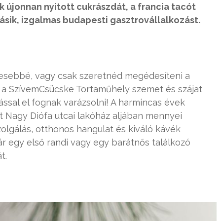
újonnan nyitott cukrászdát, a francia tacót
sik, izgalmas budapesti gasztrovállalkozást.
tesebbé, vagy csak szeretnéd megédesíteni a
: a SzívemCsücske Tortaműhely szemet és szájat
ssal el fognak varázsolni! A harmincas évek
 Nagy Diófa utcai lakóház aljában mennyei
zolgálás, otthonos hangulat és kiváló kávék
akár egy első randi vagy egy barátnős találkozó
t.