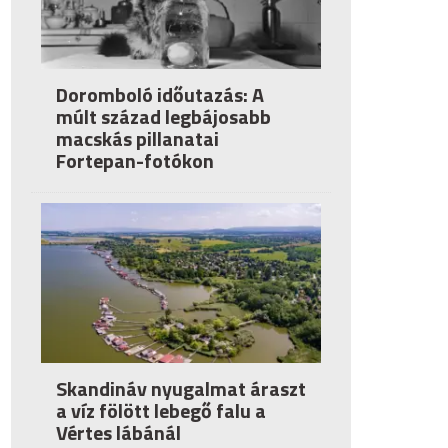
Doromboló időutazás: A
múlt század legbájosabb
macskás pillanatai
Fortepan-fotókon
Skandináv nyugalmat áraszt
a víz fölött lebegő falu a
Vértes lábánál