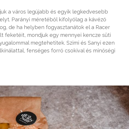
ljuk a város legújabb és egyik legkedvesebb
yt. Parányi méretéből kifolyólag a kávézó
og, de ha helyben fogyasztanátok el a Racer
ölt feketéit, mondjuk egy mennyei kencze süti
nyugalommal megtehetitek. Szimi és Sanyi ezen
kínálattal, fenséges forró csokival és minőségi