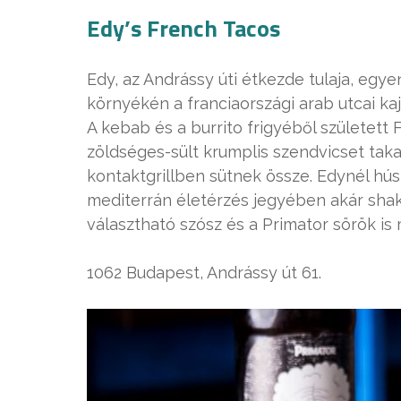
Edy’s French Tacos
Edy, az Andrássy úti étkezde tulaja, eg
környékén a franciaországi arab utcai kaj
A kebab és a burrito frigyéből született 
zöldséges-sült krumplis szendvicset takar
kontaktgrillben sütnek össze. Edynél hús h
mediterrán életérzés jegyében akár shak
választható szósz és a Primator sörök is
1062 Budapest, Andrássy út 61.