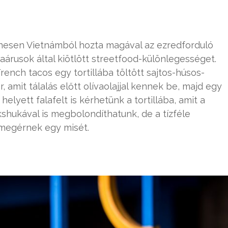
yenesen Vietnámból hozta magával az ezredforduló
aárusok által kiötlött streetfood-különlegességet.
French tacos egy tortillába töltött sajtos-húsos-
, amit tálalás előtt olívaolajjal kennek be, majd egy
elyett falafelt is kérhetünk a tortillába, amit a
shukával is megbolondíthatunk, de a tízféle
 megérnek egy misét.