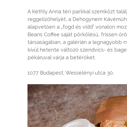
A Kéthly Anna téri parkkal szemközt talá
reggelizőhelyét, a Dehogynem Kávéműhel
alapvetően a „fogd és vidd” vonalon moz
Beans Coffee saját pörkölésű, frissen őr
társaságában, a galérián a legnagyobb 
kívül hetente változó szendvics- és bagel
pékáruval várja a betérőket.
1077 Budapest, Wesselényi utca 30.