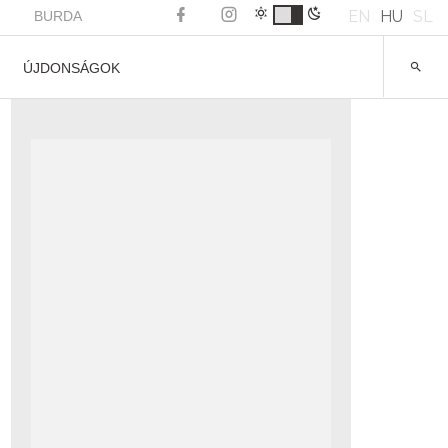
EN
HU
SL
BURDA
ÚJDONSÁGOK