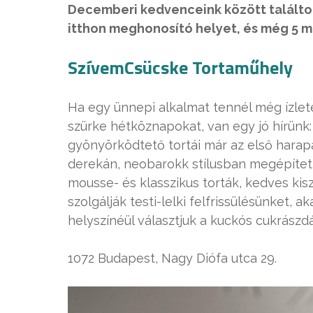
Decemberi kedvenceink között találtok 
itthon meghonosító helyet, és még 5 má
SzívemCsücske Tortaműhely
Ha egy ünnepi alkalmat tennél még ízle
szürke hétköznapokat, van egy jó hírünk
gyönyörködtető tortái már az első harapá
derekán, neobarokk stílusban megépített
mousse- és klasszikus torták, kedves kis
szolgálják testi-lelki felfrissülésünket, 
helyszínéül választjuk a kuckós cukrászdá
1072 Budapest, Nagy Diófa utca 29.