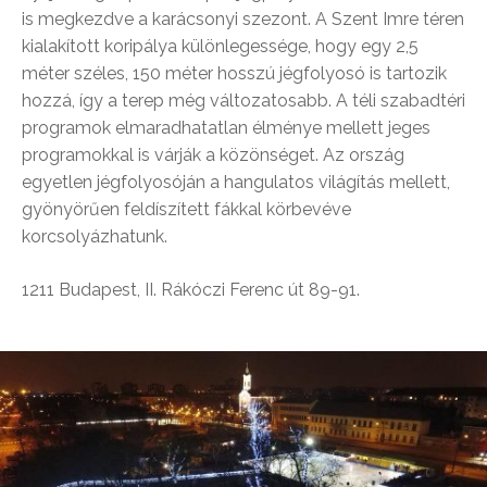
is megkezdve a karácsonyi szezont. A Szent Imre téren
kialakított koripálya különlegessége, hogy egy 2,5
méter széles, 150 méter hosszú jégfolyosó is tartozik
hozzá, így a terep még változatosabb. A téli szabadtéri
programok elmaradhatatlan élménye mellett jeges
programokkal is várják a közönséget. Az ország
egyetlen jégfolyosóján a hangulatos világítás mellett,
gyönyörűen feldíszített fákkal körbevéve
korcsolyázhatunk.
1211 Budapest, II. Rákóczi Ferenc út 89-91.