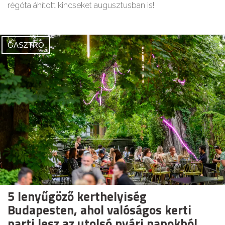
régóta áhított kincseket augusztusban is!
GASZTRO
5 lenyűgöző kerthelyiség
Budapesten, ahol valóságos kerti
parti lesz az utolsó nyári napokból