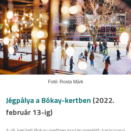
Fotó: Rosta Márk
Jégpálya a Bókay-kertben
(2022.
február 13-ig)
A 18. kerületi Bókay-kertben igazán meghitt, karácsonyi