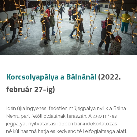
Korcsolyapálya a Bálnánál
(2022.
február 27-ig)
Idén újra ingyenes, fedetlen műjégpálya nyílik a Bálna
Nehru part felőli oldalának teraszán. A 450 m²-es
jégpályát nyitvatartási időben bárki időkorlátozás
nélkül használhatja és kedvenc téli elfoglaltsága alatt