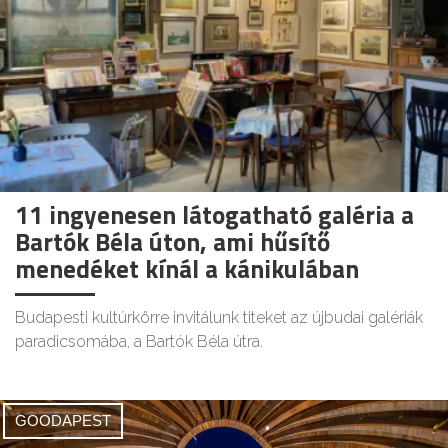
11 ingyenesen látogatható galéria a
Bartók Béla úton, ami hűsítő
menedéket kínál a kánikulában
Budapesti kultúrkörre invitálunk titeket az újbudai galériák
paradicsomába, a Bartók Béla útra.
GOODAPEST