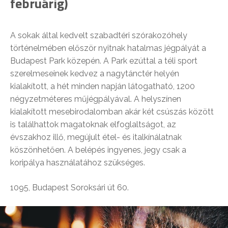
februárig)
A sokak által kedvelt szabadtéri szórakozóhely
történelmében először nyitnak hatalmas jégpályát a
Budapest Park közepén. A Park ezúttal a téli sport
szerelmeseinek kedvez a nagytánctér helyén
kialakított, a hét minden napján látogatható, 1200
négyzetméteres műjégpályával. A helyszínen
kialakított mesebirodalomban akár két csúszás között
is találhattok magatoknak elfoglaltságot, az
évszakhoz illő, megújult étel- és italkínálatnak
köszönhetően. A belépés ingyenes, jegy csak a
koripálya használatához szükséges.
1095, Budapest Soroksári út 60.