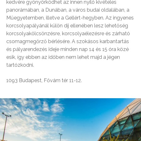
kedvére gyönyörködhet az innen nyíló kivételes
panorámában, a Dunában, a város budai oldalában, a
Műegyetemben, illetve a Gellért-hegyben. Az ingyenes
korcsolyapályánál külön díj ellenében lesz lehetőség
korcsolyakölcsönzésre, korcsolyaélezésre és zárható
csomagmegőrző bérlésére. A szokásos karbantartás
és pályarendezés ideje minden nap 14 és 15 óra közé
esik, így ebben az időben nem lehet majd a jégen
tartózkodni.
1093 Budapest, Fővám tér 11-12.