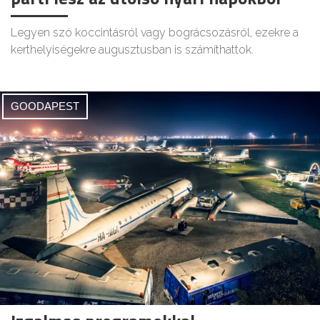
Legyen szó koccintásról vagy bográcsozásról, ezekre a
kerthelyiségekre augusztusban is számíthattok.
GOODAPEST