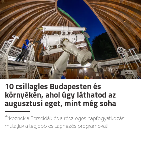
10 csillagles Budapesten és
környékén, ahol úgy láthatod az
augusztusi eget, mint még soha
Érkeznek a Perseidák és a részleges napfogyatkozás:
mutatjuk a legjobb csillagnézős programokat!