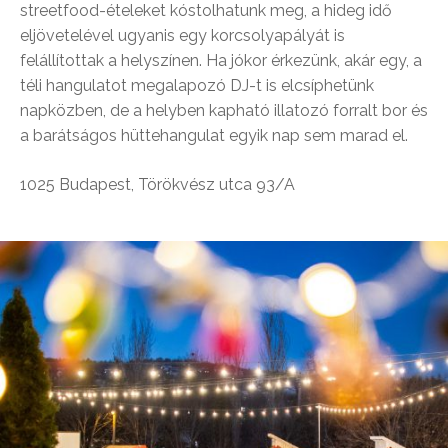
streetfood-ételeket kóstolhatunk meg, a hideg idő
eljövetelével ugyanis egy korcsolyapályát is
felállítottak a helyszínen. Ha jókor érkezünk, akár egy, a
téli hangulatot megalapozó DJ-t is elcsíphetünk
napközben, de a helyben kapható illatozó forralt bor és
a barátságos hüttehangulat egyik nap sem marad el.
1025 Budapest, Törökvész utca 93/A