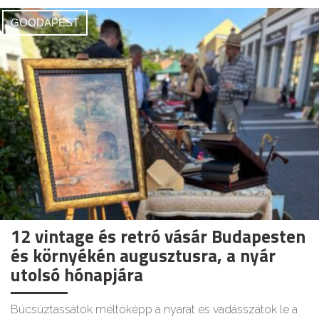
GOODAPEST
12 vintage és retró vásár Budapesten
és környékén augusztusra, a nyár
utolsó hónapjára
Búcsúztassátok méltóképp a nyarat és vadásszátok le a