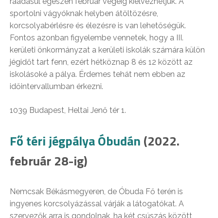
ráadásul egészen február végéig kiélvezhetjük. A
sportolni vágyóknak helyben átöltözésre,
korcsolyabérlésre és élezésre is van lehetőségük.
Fontos azonban figyelembe vennetek, hogy a III.
kerületi önkormányzat a kerületi iskolák számára külön
jégidőt tart fenn, ezért hétköznap 8 és 12 között az
iskolásoké a pálya. Érdemes tehát nem ebben az
időintervallumban érkezni.
1039 Budapest, Heltai Jenő tér 1.
Fő téri jégpálya Óbudán
(2022.
február 28-ig)
Nemcsak Békásmegyeren, de Óbuda Fő terén is
ingyenes korcsolyázással várják a látogatókat. A
szervezők arra is gondolnak, ha két csúszás között