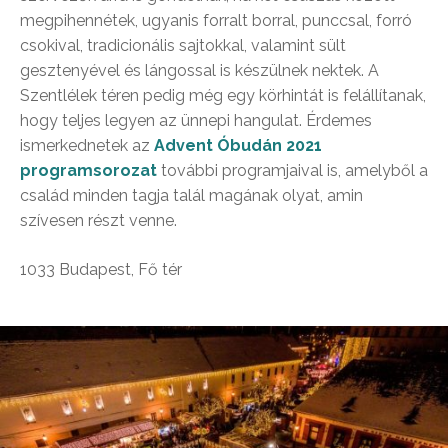
megpihennétek, ugyanis forralt borral, punccsal, forró
csokival, tradicionális sajtokkal, valamint sült
gesztenyével és lángossal is készülnek nektek. A
Szentlélek téren pedig még egy körhintát is felállítanak,
hogy teljes legyen az ünnepi hangulat. Érdemes
ismerkednetek az
Advent Óbudán 2021
programsorozat
további programjaival is, amelyből a
család minden tagja talál magának olyat, amin
szívesen részt venne.
1033 Budapest, Fő tér