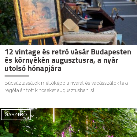
12 vintage és retró vásár Budapesten
és környékén augusztusra, a nyár
utolsó hónapjára
Búcsúztassátok méltóképp a nyarat és vadásszátok le a
régóta áhított kincseket augusztusban is!
GASZTRO