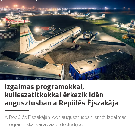
Izgalmas programokkal,
kulisszatitkokkal érkezik idén
augusztusban a Repülés Éjszakája
A Repülés Éjszakáján idén augusztusban ismét izgalmas
programokkal várják az érdeklődőket.