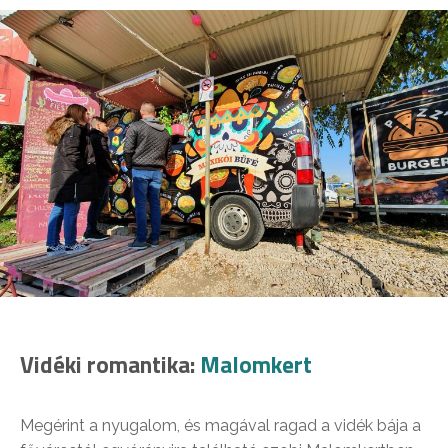
Vidéki romantika:
Malomkert
Megérint a nyugalom, és magával ragad a vidék bája a