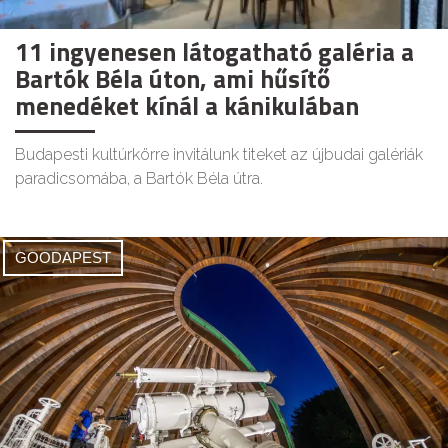
11 ingyenesen látogatható galéria a
Bartók Béla úton, ami hűsítő
menedéket kínál a kánikulában
Budapesti kultúrkörre invitálunk titeket az újbudai galériák
paradicsomába, a Bartók Béla útra.
GOODAPEST