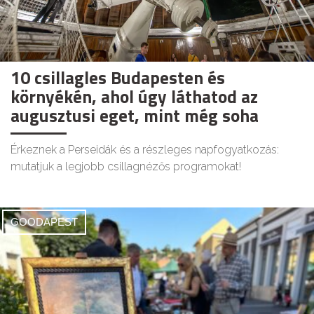
10 csillagles Budapesten és
környékén, ahol úgy láthatod az
augusztusi eget, mint még soha
Érkeznek a Perseidák és a részleges napfogyatkozás:
mutatjuk a legjobb csillagnézős programokat!
GOODAPEST