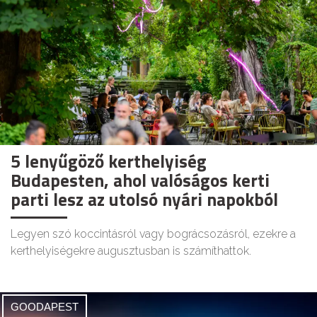
5 lenyűgöző kerthelyiség
Budapesten, ahol valóságos kerti
parti lesz az utolsó nyári napokból
Legyen szó koccintásról vagy bográcsozásról, ezekre a
kerthelyiségekre augusztusban is számíthattok.
GOODAPEST