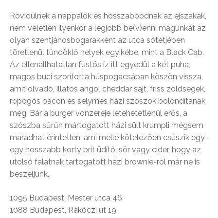
Rövidülnek a nappalok és hosszabbodnak az éjszakák,
nem véletlen ilyenkor a legjobb be(v)enni magunkat az
olyan szentjánosbogarakként az utca sötétjében
töretlenül tündöklő helyek egyikébe, mint a Black Cab.
Az ellenállhatatlan füstös íz itt egyedül a két puha,
magos buci szorította húspogácsában köszön vissza,
amit olvadó, illatos angol cheddar sajt, friss zöldségek,
ropogós bacon és selymes házi szószok bolondítanak
meg. Bár a burger vonzereje letehetetlenül erős, a
szószba sűrűn mártogatott házi sült krumpli mégsem
maradhat érintetlen, ami mellé kötelezően csúszik egy-
egy hosszabb korty brit üdítő, sör vagy cider, hogy az
utolsó falatnak tartogatott házi brownie-ról már ne is
beszéljünk.
1095 Budapest, Mester utca 46.
1088 Budapest, Rákóczi út 19.