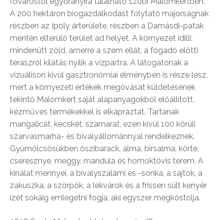
fővárostól egyórányira található szobi Malomkertben.
A 200 hektáron biogazdálkodást folytató majorságnak
részben az Ipoly árterülete, részben a Damásdi-patak
mentén elterülő terület ad helyet. A környezet idilli:
mindenütt zöld, amerre a szem ellát, a fogadó előtti
teraszról kilátás nyílik a vízpartra. A látogatónak a
vizuálison kívül gasztronómiai élményben is része lesz,
mert a környezeti értékek megóvását küldetésének
tekintő Malomkert saját alapanyagokból előállított,
kézműves termékekkel is elkápráztat. Tartanak
mangalicát, kecskét, szamarat, ezen kívül 100 körüli
szarvasmarha- és bivalyállománnyal rendelkeznek.
Gyümölcsösükben őszibarack, alma, birsalma, körte,
cseresznye, meggy, mandula és homoktövis terem. A
kínálat mennyei, a bivalyszalámi és -sonka, a sajtok, a
zakuszka, a szörpök, a lekvárok és a frissen sült kenyér
ízét sokáig emlegetni fogja, aki egyszer megkóstolja.