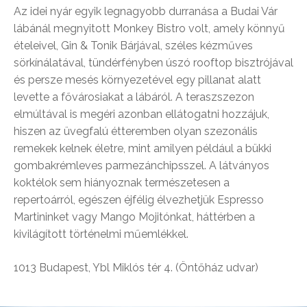
Az idei nyár egyik legnagyobb durranása a Budai Vár
lábánál megnyitott Monkey Bistro volt, amely könnyű
ételeivel, Gin & Tonik Bárjával, széles kézműves
sörkínálatával, tündérfényben úszó rooftop bisztrójával
és persze mesés környezetével egy pillanat alatt
levette a fővárosiakat a lábáról. A teraszszezon
elmúltával is megéri azonban ellátogatni hozzájuk,
hiszen az üvegfalú étteremben olyan szezonális
remekek kelnek életre, mint amilyen például a bükki
gombakrémleves parmezánchipsszel. A látványos
koktélok sem hiányoznak természetesen a
repertoárról, egészen éjfélig élvezhetjük Espresso
Martininket vagy Mango Mojitónkat, háttérben a
kivilágított történelmi műemlékkel.
1013 Budapest, Ybl Miklós tér 4. (Öntőház udvar)