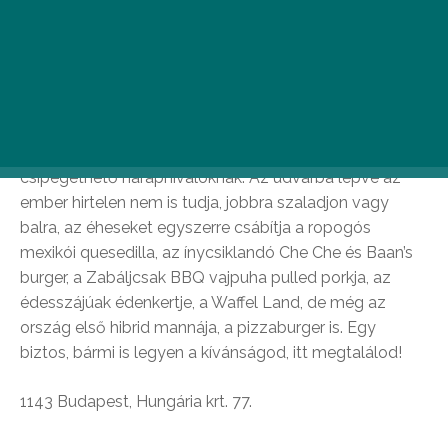
Hitted volna, hogy Zugló szívében van egy hely, ami
amellett, hogy megtöri a Hungária körutat szegélyező
sorházak egyhangúságát, közös nevezőre hozza a
legkülönbözőbb street food elemózsiákat? Az Egressy
Udvar nem akármire vállalkozott: a food truckoknak
otthont adó tágas közösségi tere egyben
olvasztótégelyül szolgál a legnépszerűbb, helyben
csipegethető harapnivalóknak. Az udvarba lépve az
ember hirtelen nem is tudja, jobbra szaladjon vagy
balra, az éheseket egyszerre csábítja a ropogós
mexikói quesedilla, az ínycsiklandó Che Che és Baan’s
burger, a Zabáljcsak BBQ vajpuha pulled porkja, az
édesszájúak édenkertje, a Waffel Land, de még az
ország első hibrid mannája, a pizzaburger is. Egy
biztos, bármi is legyen a kívánságod, itt megtalálod!
1143 Budapest, Hungária krt. 77.