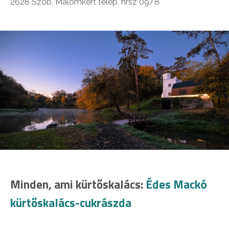
2628 Szob, Malomkert telep, hrsz 09/8
Minden, ami kürtőskalács:
Édes Mackó
kürtőskalács-cukrászda