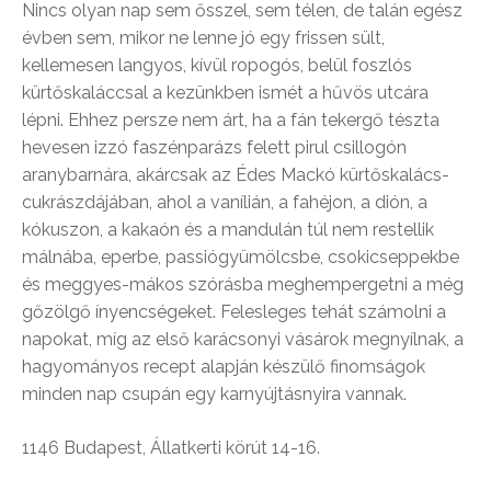
Nincs olyan nap sem ősszel, sem télen, de talán egész
évben sem, mikor ne lenne jó egy frissen sült,
kellemesen langyos, kívül ropogós, belül foszlós
kürtőskaláccsal a kezünkben ismét a hűvös utcára
lépni. Ehhez persze nem árt, ha a fán tekergő tészta
hevesen izzó faszénparázs felett pirul csillogón
aranybarnára, akárcsak az Édes Mackó kürtőskalács-
cukrászdájában, ahol a vanílián, a fahéjon, a dión, a
kókuszon, a kakaón és a mandulán túl nem restellik
málnába, eperbe, passiógyümölcsbe, csokicseppekbe
és meggyes-mákos szórásba meghempergetni a még
gőzölgő ínyencségeket. Felesleges tehát számolni a
napokat, míg az első karácsonyi vásárok megnyílnak, a
hagyományos recept alapján készülő finomságok
minden nap csupán egy karnyújtásnyira vannak.
1146 Budapest, Állatkerti körút 14-16.