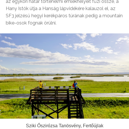
az egykori határ történelmi emlékhelyeit fűzi össze, a
Hany Istók útja a Hanság lápvidékére kalauzol el, az
SF3 jelzésű hegyi kerékpáros túrának pedig a mountain
bike-osok fognak örülni.
Sziki Őszirózsa Tanösvény, Fertőújlak