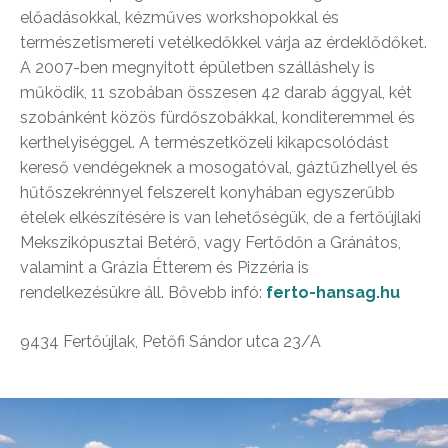
előadásokkal, kézműves workshopokkal és
természetismereti vetélkedőkkel várja az érdeklődőket.
A 2007-ben megnyitott épületben szálláshely is
működik, 11 szobában összesen 42 darab ággyal, két
szobánként közös fürdőszobákkal, konditeremmel és
kerthelyiséggel. A természetközeli kikapcsolódást
kereső vendégeknek a mosogatóval, gáztűzhellyel és
hűtőszekrénnyel felszerelt konyhában egyszerűbb
ételek elkészítésére is van lehetőségük, de a fertőújlaki
Mekszikópusztai Betérő, vagy Fertődőn a Gránátos,
valamint a Grázia Étterem és Pizzéria is
rendelkezésükre áll. Bővebb infó:
ferto-hansag.hu
9434 Fertőújlak, Petőfi Sándor utca 23/A