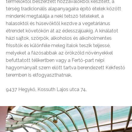
termelőktől beszerzett hozzávalókból készített, a
térség tradicionális alapanyagaira építő ételek között
mindenki megtalálja a neki tetsző tételeket, a
halasoktól és húsevőktől kezdve a vegetáriánus
étrendet követőkön át az édesszájúakig. A kínálatot
házi sajtok, szörpök, alkoholos és alkoholmentes
frissítők és különféle meleg italok teszik teljessé,
melyeket a fázósabbak az örökzöld növényekkel
befuttatott télikertben vagy a Fertő-part népi
hagyományait szem előtt tartva berendezett Kékfestő
teremben is elfogyaszthatnak.
9437 Hegykő, Kossuth Lajos utca 74.