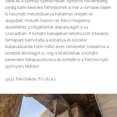
zene és a színház szerelmeseit. Áprilistól novemberig
pedig bárki kedvére felfedezheti a már a rómaiak idején
is használt mészkőbánya hatalmas üregeit és
alagútjait, melyek Sopron és Bécs megannyi
épületéhez szolgáltattak alapanyagot a 19.
században. A kőfejtő belsejében létrehozott interaktív
témapark bemutatja a kőbánya és kőzetei
kialakulásának több millió éves történetét, beleértve a
korabeli élővilágot is, míg a kitartóbbak a kőfejtő
peremére felkapaszkodva élvezhetik ki a Fertőre nyíló
gyönyörű kilátást.
9421 Fertőrákos, Fő utca 1.