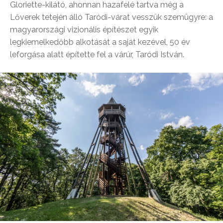
Gloriette-kilátó, ahonnan hazafelé tartva még a
Lőverek tetején álló Taródi-várat vesszük szemügyre: a
magyarországi vizionális építészet egyik
legkiemelkedőbb alkotását a saját kezével, 50 év
leforgása alatt építette fel a várúr, Taródi István.