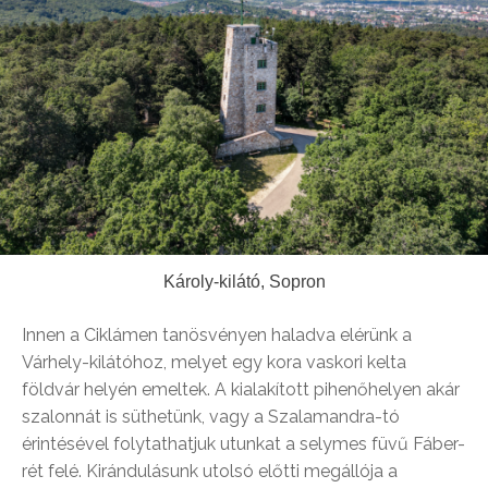
Károly-kilátó, Sopron
Innen a Ciklámen tanösvényen haladva elérünk a
Várhely-kilátóhoz, melyet egy kora vaskori kelta
földvár helyén emeltek. A kialakított pihenőhelyen akár
szalonnát is süthetünk, vagy a Szalamandra-tó
érintésével folytathatjuk utunkat a selymes füvű Fáber-
rét felé. Kirándulásunk utolsó előtti megállója a