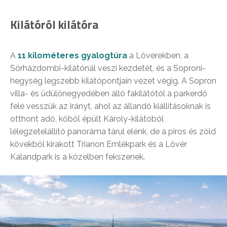
Kilátóról kilátóra
A
11 kilométeres gyalogtúra
a Lőverekben, a
Sörházdombi-kilátónál veszi kezdetét, és a Soproni-
hegység legszebb kilátópontjain vezet végig. A Sopron
villa- és üdülőnegyedében álló fakilátótól a parkerdő
felé vesszük az irányt, ahol az állandó kiállításoknak is
otthont adó, kőből épült Károly-kilátóból
lélegzetelállító panoráma tárul elénk, de a piros és zöld
kövekből kirakott Trianon Emlékpark és a Lővér
Kalandpark is a közelben fekszenek.