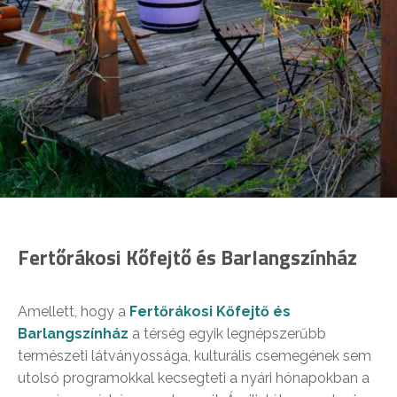
Fertőrákosi Kőfejtő és Barlangszínház
Amellett, hogy a
Fertőrákosi Kőfejtő és
Barlangszínház
a térség egyik legnépszerűbb
természeti látványossága, kulturális csemegének sem
utolsó programokkal kecsegteti a nyári hónapokban a