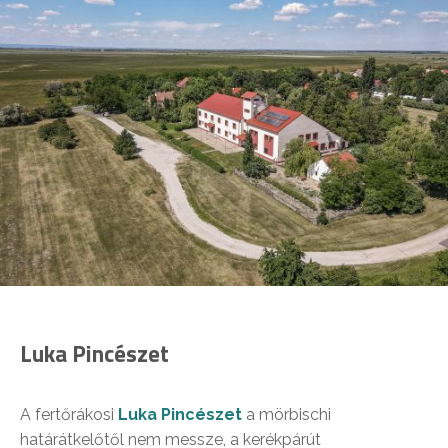
Luka Pincészet
A fertőrákosi
Luka Pincészet
a mörbischi
határátkelőtől nem messze, a kerékpárút