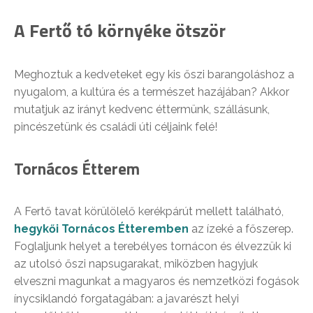
A Fertő tó környéke ötször
Meghoztuk a kedveteket egy kis őszi barangoláshoz a
nyugalom, a kultúra és a természet hazájában? Akkor
mutatjuk az irányt kedvenc éttermünk, szállásunk,
pincészetünk és családi úti céljaink felé!
Tornácos Étterem
A Fertő tavat körülölelő kerékpárút mellett található,
hegykői Tornácos Étteremben
az ízeké a főszerep.
Foglaljunk helyet a terebélyes tornácon és élvezzük ki
az utolsó őszi napsugarakat, miközben hagyjuk
elveszni magunkat a magyaros és nemzetközi fogások
ínycsiklandó forgatagában: a javarészt helyi