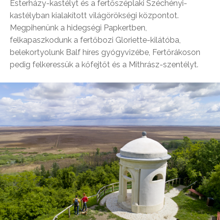
Esterházy-kastélyt és a fertőszéplaki Széchényi-
kastélyban kialakított világörökségi központot.
Megpihenünk a hidegségi Papkertben,
felkapaszkodunk a fertőbozi Gloriette-kilátóba,
belekortyolunk Balf híres gyógyvizébe, Fertőrákoson
pedig felkeressük a kőfejtőt és a Mithrász-szentélyt.