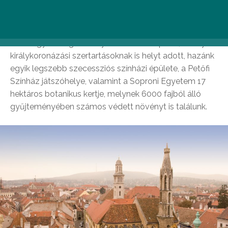
gazdag, képeslapra kívánkozó óvárosát. A hűség
városának nevezetességei közül kiemelkedik a
Várfalsétány 58 méter magas Tűztornya, a Fő téren
álló Nagyboldogasszony (Kecske)-templom, amely
királykoronázási szertartásoknak is helyt adott, hazánk
egyik legszebb szecessziós színházi épülete, a Petőfi
Színház játszóhelye, valamint a Soproni Egyetem 17
hektáros botanikus kertje, melynek 6000 fajból álló
gyűjteményében számos védett növényt is találunk.