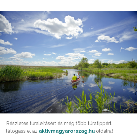
Részletes túraleírásért és még több túratippért
látogass el az
aktivmagyarorszag.hu
oldalra!