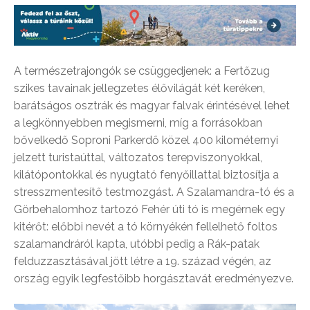
A természetrajongók se csüggedjenek: a Fertőzug
szikes tavainak jellegzetes élővilágát két keréken,
barátságos osztrák és magyar falvak érintésével lehet
a legkönnyebben megismerni, míg a forrásokban
bővelkedő Soproni Parkerdő közel 400 kilométernyi
jelzett turistaúttal, változatos terepviszonyokkal,
kilátópontokkal és nyugtató fenyőillattal biztosítja a
stresszmentesítő testmozgást. A Szalamandra-tó és a
Görbehalomhoz tartozó Fehér úti tó is megérnek egy
kitérőt: előbbi nevét a tó környékén fellelhető foltos
szalamandráról kapta, utóbbi pedig a Rák-patak
felduzzasztásával jött létre a 19. század végén, az
ország egyik legfestőibb horgásztavát eredményezve.