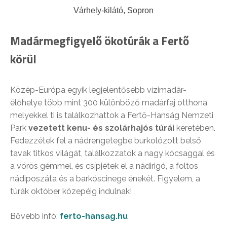
Várhely-kilátó, Sopron
Madármegfigyelő ökotúrák a Fertő
körül
Közép-Európa egyik legjelentősebb vízimadár-
élőhelye több mint 300 különböző madárfaj otthona,
melyekkel ti is találkozhattok a Fertő-Hanság Nemzeti
Park
vezetett kenu- és szolárhajós túrái
keretében.
Fedezzétek fel a nádrengetegbe burkolózott belső
tavak titkos világát, találkozzatok a nagy kócsaggal és
a vörös gémmel, és csípjétek el a nádirigó, a foltos
nádiposzáta és a barkóscinege énekét. Figyelem, a
túrák október közepéig indulnak!
Bővebb infó:
ferto-hansag.hu