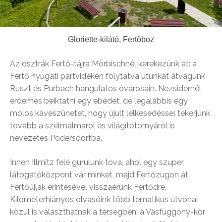
Gloriette-kilátó, Fertőboz
Az osztrák Fertő-tájra Mörbischnél kerekezünk át: a
Fertő nyugati partvidékén folytatva utunkat átvágunk
Ruszt és Purbach hangulatos óvárosain. Nezsidernél
érdemes beiktatni egy ebédet, de legalábbis egy
mólós kávészünetet, hogy újult lelkesedéssel tekerjünk
tovább a szélmalmáról és világítótornyáról is
nevezetes Podersdorfba.
Innen Illmitz felé gurulunk tova, ahol egy szuper
látogatóközpont vár minket, majd Fertőzugon át
Fertőújlak érintésével visszaérünk Fertődre.
Kilométerhiányos olvasóink több tematikus útvonal
közül is választhatnak a térségben: a Vasfüggöny-kör