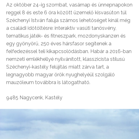
Az október 24-ig szombat, vasárnap és ünnepnapokon
reggel 8 és este 6 óra között üzemelő kisvasúton túl
Széchenyi István faluja számos lehetőséget kínál még
a családi időtöltésre: interaktív vasúti tanösvény,
tematikus játék- és fitneszpark, mozdonyskanzen és
egy gyönyörű, 250 éves hársfasor segítenek a
felfedezéssel teli kikapcsolódásban. Habár a 2016-ban
nemzeti emlékhellyé nyilvánított, klasszicista stílusú
Széchenyi-kastély felújítás miatt zárva tart, a
legnagyobb magyar örök nyughelyéül szolgáló
mauzóleum továbbra is látogatható.
9485 Nagycenk, Kastély