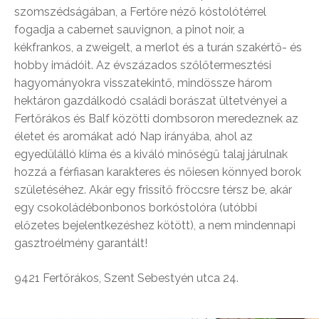
szomszédságában, a Fertőre néző kóstolótérrel
fogadja a cabernet sauvignon, a pinot noir, a
kékfrankos, a zweigelt, a merlot és a turán szakértő- és
hobby imádóit. Az évszázados szőlőtermesztési
hagyományokra visszatekintő, mindössze három
hektáron gazdálkodó családi borászat ültetvényei a
Fertőrákos és Balf közötti dombsoron meredeznek az
életet és aromákat adó Nap irányába, ahol az
egyedülálló klíma és a kiváló minőségű talaj járulnak
hozzá a férfiasan karakteres és nőiesen könnyed borok
születéséhez. Akár egy frissítő fröccsre térsz be, akár
egy csokoládébonbonos borkóstolóra (utóbbi
előzetes bejelentkezéshez kötött), a nem mindennapi
gasztroélmény garantált!
9421 Fertőrákos, Szent Sebestyén utca 24.