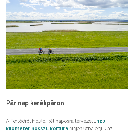
Pár nap kerékpáron
A Fertődről induló, két naposra tervezett,
120
kilométer hosszú körtúra
elején útba ejtjük az