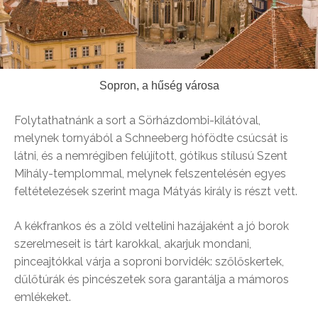
Sopron, a hűség városa
Folytathatnánk a sort a Sörházdombi-kilátóval,
melynek tornyából a Schneeberg hófödte csúcsát is
látni, és a nemrégiben felújított, gótikus stílusú Szent
Mihály-templommal, melynek felszentelésén egyes
feltételezések szerint maga Mátyás király is részt vett.
A kékfrankos és a zöld veltelini hazájaként a jó borok
szerelmeseit is tárt karokkal, akarjuk mondani,
pinceajtókkal várja a soproni borvidék: szőlőskertek,
dűlőtúrák és pincészetek sora garantálja a mámoros
emlékeket.