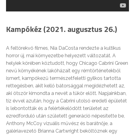
Kampókéz (2021. augusztus 26.)
A feltörekvő filmes, Nia DaCosta rendezte a kultikus
horror új, mai környezetbe helyezett változatát. A
helyiek körében köztudott, hogy Chicago Cabrini Green
nevű környékének lakóházait egy rémtörténetekből
ismert, kampókezű természetfeletti gyilkos tartotta
rettegésben, akit kellő bátorsággal megidézhetett az,
aki ötször kimondta a nevét a tükör előtt. Napjainkban,
tíz évvel azután, hogy a Cabrini utolsó eredeti épületét
is lebontották és a felértékelődött területet az
ezredforduló után született generáció népesítette be,
Anthony McCoy vizuális művész és barátnője, a
galériavezető Brianna Cartwright beköltöznek egy