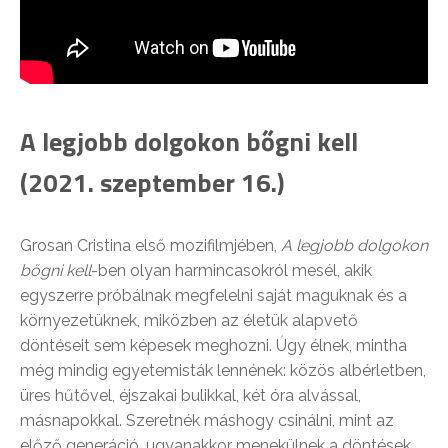
A legjobb dolgokon bőgni kell
(2021. szeptember 16.)
Grosan Cristina első mozifilmjében,
A legjobb dolgokon
bőgni kell
-ben olyan harmincasokról mesél, akik
egyszerre próbálnak megfelelni saját maguknak és a
környezetüknek, miközben az életük alapvető
döntéseit sem képesek meghozni. Úgy élnek, mintha
még mindig egyetemisták lennének: közös albérletben,
üres hűtővel, éjszakai bulikkal, két óra alvással,
másnapokkal. Szeretnék máshogy csinálni, mint az
előző generáció, ugyanakkor menekülnek a döntések