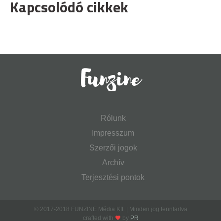
Kapcsolódó cikkek
Rólunk
Impresszum
Szerzői jogok
Archív
Terjesztési pontok
© 2017-2018 FUNZINE Média Kft. | Minden jog fenntartva
crafted with
by
PR