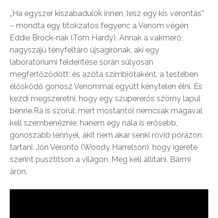
„Ha egyszer kiszabadulok innen, lesz egy kis vérontás”
– mondta egy titokzatos fegyenc a Venom végén
Eddie Brock-nak (Tom Hardy). Annak a vakmerő,
nagyszájú tényfeltáró újságírónak, aki egy
laboratóriumi felderítése során súlyosan
megfertőződött: és azóta szimbiótaként, a testében
élősködő gonosz Venommal együtt kénytelen élni. És
kezdi megszeretni, hogy egy szupererős szörny lapul
benne.Rá is szorul: mert mostantól nemcsak magával
kell szembenéznie, hanem egy nála is erősebb,
gonoszabb lénnyel, akit nem akar senki rövid pórázon
tartani. Jön Vérontó (Woody Harrelson), hogy ígérete
szerint pusztítson a világon. Meg kell állítani. Bármi
áron.