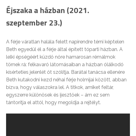
Éjszaka a házban (2021.
szeptember 23.)
A férje váratlan halála felett napirendre térni képtelen
Beth egyedül él a férje által épített tóparti házban. A
lelki épségéért küzdő nőre hamarosan rémálmok
törnek rá: felkavaró látomásaiban a házban ólálkodó
kísérteties jelenlét őt szólítja. Barátai tanácsa ellenére
Beth kutakodni kezd néhai férje holmijai között, abban
bízva, hogy válaszokra lel. A titkok, amiket feltár,
egyszerre különösek és ijesztőek – ám ez sem
tántorítja el attól, hogy megoldja a rejtélyt.