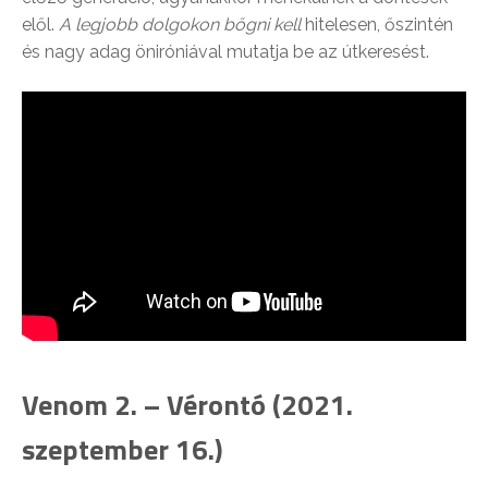
elől.
A legjobb dolgokon bőgni kell
hitelesen, őszintén
és nagy adag öniróniával mutatja be az útkeresést.
Venom 2. – Vérontó (2021.
szeptember 16.)