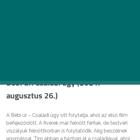
A Venom első része kasszasiker volt, sokan várják a folytatást
Bébi úr: Családi ügy (2021.
augusztus 26.)
A Bébi úr – Családi ügy ott folytatja, ahol az első film
befejeződött. A fivérek már felnőtt férfiak, de testvéri
viszályuk felnőttkorban is folytatódik. Alig beszélnek
egymással. Tim abban a házban él a családjával, ahol