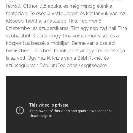
felnőtt. Otthon ülő apuka, és még mindig élénk a
fantáziája. Feleségül vette Carolt, és két lányuk van. Az
idősebb Tabitha, a fiatalabb Tina. Ted menő
üzletember, és szupersikeres. Tim egy nap zajt hall Tina
szobájából. Kiderül, hogy Tina kosztümöt visel, és a
központtal beszél a mobilján. Benne van a családi
bizniszben – ő is bébi főnök, pont ahogy Ted bácsikája
is az volt. Úgy néz ki, krízis van a Bébi Rt-nél, és
szükségük van Bébi úr (Ted bácsi) segítségére.