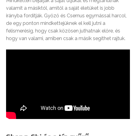
Mindketten bejárják a saját útjukat és megtanulnak
valamit a másiktól, amitől a saját életüket is jobb
irányba fordítják. Győző és Csernus egymással harcol,
de egy ponton mindkettejüknek el kell jutni a
felismerésig, hogy csak közösen juthatnak előre, és
hogy van valami, amiben csak a másik segíthet rajtuk.