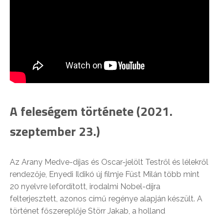
A feleségem története (2021.
szeptember 23.)
Az Arany Medve-díjas és Oscar-jelölt Testről és lélekről
rendezője, Enyedi Ildikó új filmje Füst Milán több mint
20 nyelvre lefordított, irodalmi Nobel-díjra
felterjesztett, azonos című regénye alapján készült. A
történet főszereplője Störr Jakab, a holland