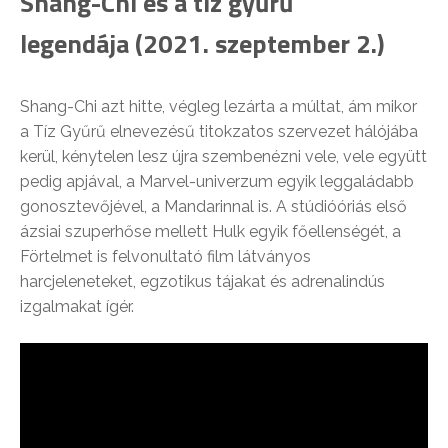
Shang-Chi és a tíz gyűrű
legendája (2021. szeptember 2.)
Shang-Chi azt hitte, végleg lezárta a múltat, ám mikor
a Tíz Gyűrű elnevezésű titokzatos szervezet hálójába
kerül, kénytelen lesz újra szembenézni vele, vele együtt
pedig apjával, a Marvel-univerzum egyik leggaládabb
gonosztevőjével, a Mandarinnal is. A stúdióóriás első
ázsiai szuperhőse mellett Hulk egyik főellenségét, a
Förtelmet is felvonultató film látványos
harcjeleneteket, egzotikus tájakat és adrenalindús
izgalmakat ígér.