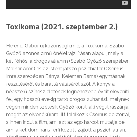
Toxikoma (2021. szeptember 2.)
Herendi Gábor új közönségfilmje, a Toxikoma, Szabó
Győző azonos című önéletrajzi írásán alapul, mely a
két főhős, a drogos alfahím (Szabó Győző szerepében
Molnár Áron) és az istent játszó pszichiáter (Csernus
Imre szerepében Bányai Kelemen Barna) egymásnak
feszüléséről és baráttá válásáról szól. A könyv a
népszerű színész életének legnehezebb éveit eleveníti
fel, egy hosszú évekig tartó drogos zuhanást, melynek
végén minden szétesik Győző körül, aki végül rászánja
magát az elvonókúrára. Itt találkozik Csernus doktorral,
s innen indul a film, ami azt az ego harcot mutatja be,
ami a két domináns férfi között zajlott a pszichiátrián.