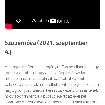
Szupernóva (2021. szeptember
9.)
A zongorista Sam és a regényíró Tusker elindulnak egy
régi lakóautóban, hogy az őszi Angliát átszelve
meglátogassák családjukat, barátaikat és több
évtizedre visszatekintő múltjuk fontos helyszíneit. Ez a
nagy, gyönyörű tájakon keresztül vezető utazás lehet,
hogy sok mindentől a búcsút jelenti: az évekkel
korábban demenciával diagnosztizált Tusker állapota