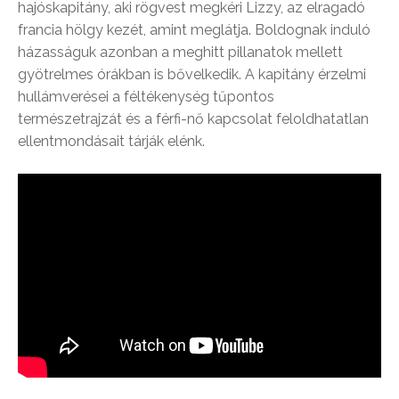
hajóskapitány, aki rögvest megkéri Lizzy, az elragadó
francia hölgy kezét, amint meglátja. Boldognak induló
házasságuk azonban a meghitt pillanatok mellett
gyötrelmes órákban is bővelkedik. A kapitány érzelmi
hullámverései a féltékenység tűpontos
természetrajzát és a férfi-nő kapcsolat feloldhatatlan
ellentmondásait tárják elénk.