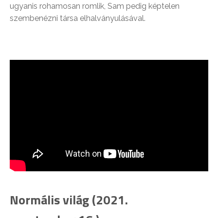
ugyanis rohamosan romlik, Sam pedig képtelen
szembenézni társa elhalványulásával.
Normális világ (2021.