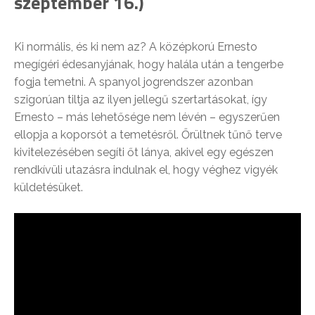
szeptember 16.)
Ki normális, és ki nem az? A középkorú Ernesto
megígéri édesanyjának, hogy halála után a tengerbe
fogja temetni. A spanyol jogrendszer azonban
szigorúan tiltja az ilyen jellegű szertartásokat, így
Ernesto – más lehetősége nem lévén – egyszerűen
ellopja a koporsót a temetésről. Őrültnek tűnő terve
kivitelezésében segíti őt lánya, akivel egy egészen
rendkívüli utazásra indulnak el, hogy véghez vigyék
küldetésüket.