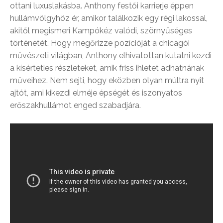
ottani luxuslakásba. Anthony festői karrierje éppen
hullámvölgyhöz ér, amikor találkozik egy régi lakossal,
akitől megismeri Kampókéz valódi, szörnyűséges
történetét. Hogy megőrizze pozícióját a chicagói
művészeti világban, Anthony elhivatottan kutatni kezdi
a kísérteties részleteket, amik friss ihletet adhatnának
műveihez. Nem sejti, hogy eközben olyan múltra nyit
ajtót, ami kikezdi elméje épségét és iszonyatos
erőszakhullámot enged szabadjára.