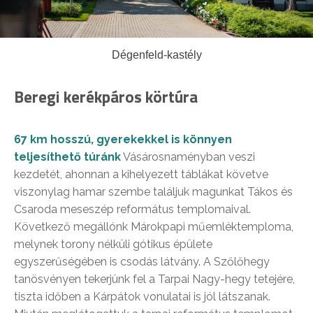
Dégenfeld-kastély
Beregi kerékpáros körtúra
67 km hosszú, gyerekekkel is könnyen
teljesíthető túránk
Vásárosnaményban veszi
kezdetét, ahonnan a kihelyezett táblákat követve
viszonylag hamar szembe találjuk magunkat Tákos és
Csaroda meseszép református templomaival.
Következő megállónk Márokpapi műemléktemploma,
melynek torony nélküli gótikus épülete
egyszerűségében is csodás látvány. A Szőlőhegy
tanösvényen tekerjünk fel a Tarpai Nagy-hegy tetejére,
tiszta időben a Kárpátok vonulatai is jól látszanak.