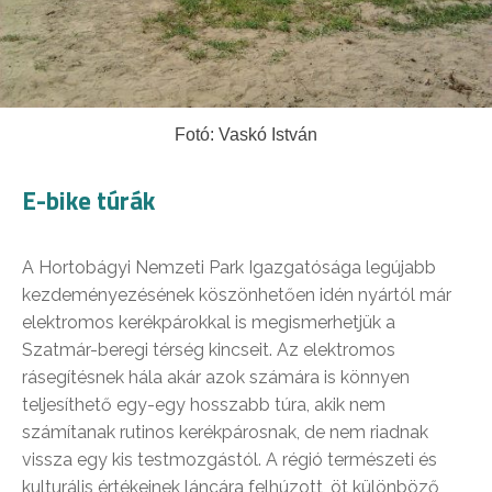
Fotó: Vaskó István
E-bike túrák
A Hortobágyi Nemzeti Park Igazgatósága legújabb
kezdeményezésének köszönhetően idén nyártól már
elektromos kerékpárokkal is megismerhetjük a
Szatmár-beregi térség kincseit. Az elektromos
rásegítésnek hála akár azok számára is könnyen
teljesíthető egy-egy hosszabb túra, akik nem
számítanak rutinos kerékpárosnak, de nem riadnak
vissza egy kis testmozgástól. A régió természeti és
kulturális értékeinek láncára felhúzott, öt különböző