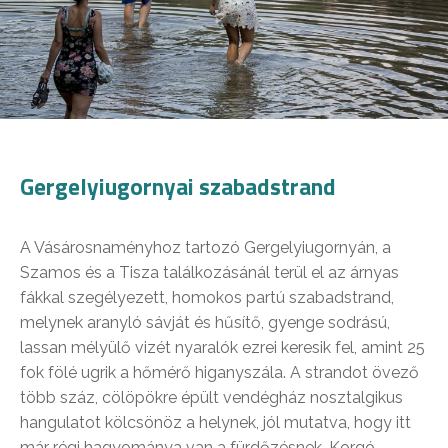
Gergelyiugornyai szabadstrand
A Vásárosnaményhoz tartozó Gergelyiugornyán, a
Szamos és a Tisza találkozásánál terül el az árnyas
fákkal szegélyezett, homokos partú szabadstrand,
melynek aranyló sávját és hűsítő, gyenge sodrású,
lassan mélyülő vizét nyaralók ezrei keresik fel, amint 25
fok fölé ugrik a hőmérő higanyszála. A strandot övező
több száz, cölöpökre épült vendégház nosztalgikus
hangulatot kölcsönöz a helynek, jól mutatva, hogy itt
már régi hagyománya van a fürdőzésnek. Korgó