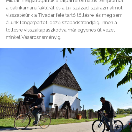
Miután meglátogattuk a tarpai református templomot,
a pálinkamanufaktúrát és a 19. századi szárazmalmot,
visszatérünk a Tivadar felé tartó töltésre, és meg sem
állunk tengerpartot idéző szabadstrandjáig. Innen a
töltésre visszakapaszkodva már egyenes út vezet
minket Vásárosnaményig.