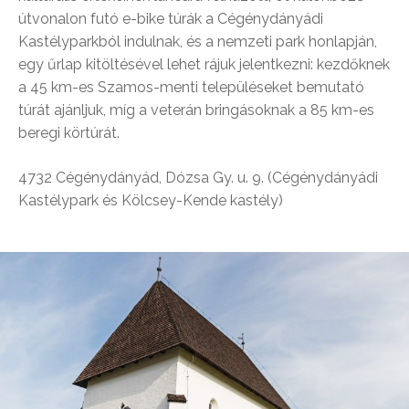
útvonalon futó e-bike túrák a Cégénydányádi
Kastélyparkból indulnak, és a nemzeti park honlapján,
egy űrlap kitöltésével lehet rájuk jelentkezni: kezdőknek
a 45 km-es Szamos-menti településeket bemutató
túrát ajánljuk, míg a veterán bringásoknak a 85 km-es
beregi körtúrát.
4732 Cégénydányád, Dózsa Gy. u. 9. (Cégénydányádi
Kastélypark és Kölcsey-Kende kastély)