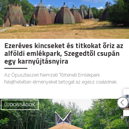
Ezeréves kincseket és titkokat őriz az
alföldi emlékpark, Szegedtől csupán
egy karnyújtásnyira
Az Ópusztaszeri Nemzeti Történeti Emlékpark
felejthetetlen élményeket tartogat az egész családnak.
ÚJDONSÁGOK