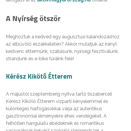
A Nyírség ötször
Meghoztuk a kedved egy augusztusi kalandozáshoz
az elbűvölő északkeleten? Akkor mutatjuk az irányt
kedvenc éttermünk, szállásunk, nyírségi fesztiválunk,
strandunk és e-bike túráink felé!
Kérész Kikötő Étterem
A májustól szeptemberig nyitva tartó tiszaberceli
Kérész Kikötő Étterem vízparti kényelemmel és
különleges halfogásokkal várja az autentikus
gasztronómiai élményekre éhes vendégeket. A
felhőtlen hangulatú ebédeknek és romantikus
vacsoráknak helyéül szolgáló stégrendszer, a