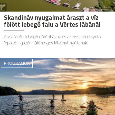
Skandináv nyugalmat áraszt a víz
fölött lebegő falu a Vértes lábánál
A víz fölött lebegő cölöpházak és a hosszan elnyúló
fapallók igazán különleges látványt nyújtanak.
PROGRAMOK