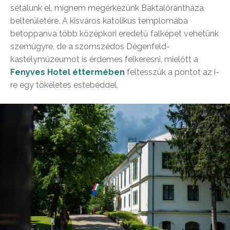
sétálunk el, mígnem megérkezünk Baktalórántháza
belterületére. A kisváros katolikus templomába
betoppanva több középkori eredetű falképet vehetünk
szemügyre, de a szomszédos Dégenfeld-
kastélymúzeumot is érdemes felkeresni, mielőtt a
Fenyves Hotel éttermében
feltesszük a pontot az i-
re egy tökéletes estebéddel.