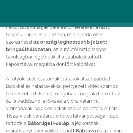
felfedezése kerékpárral vagy vízről a legizgalmasabb.
A strandolásra hívogató homokpadok és a partokat
árnyba borító lombos fák között a zöldfülűek is gond
nélkül lapátolhatják bele a kilométereket a lassú
folyású Túrba és a Tiszába, míg a pedálozás
szerelmesei
az ország leghosszabb jelzett
bringaúthálózatán
, az autóktól biztonságos
távolságban égethetik el a szabolcsi töltött
káposztával magukba döntött kalóriákat.
A folyók, erek, csatornák, patakok által szabdalt,
lápokkal és halastavakkal pettyezett vidék számos
természeti értéket rejt magában: megtalálható itt az
őz, a vaddisznó, a róka és a vidra, valamint
vízimadarak, halak és békák széles palettája. A Felső-
Tisza-vidék páratlanul értékes látványosságai közé
tartozik a
Bátorligeti-ősláp
, a jégkorszaki
maradványnövényekkel benőtt
Bábtava
és az ukrán-