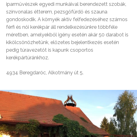
iparművészek egyedi munkáival berendezett szobák,
színvonalas étterem, pezsgőfürdő és szauna
gondoskodik. A környék aktív felfedezéséhez számos
férfi és női kerékpár áll rendelkezésünkre többféle
méretben, amelyekből igény esetén akár 50 darabot is
kikölcsönözhetünk, előzetes bejelentkezés esetén
pedig túravezetőt is kapunk csoportos
kerékpártúránkhoz.
4934 Beregdaróc, Alkotmány út 5.