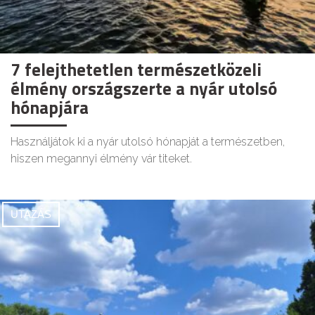
7 felejthetetlen természetközeli
élmény országszerte a nyár utolsó
hónapjára
Használjátok ki a nyár utolsó hónapját a természetben,
hiszen megannyi élmény vár titeket.
UTAZÁS