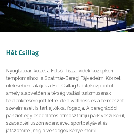
Hét Csillag
Nyugtatóan közel a Felső-Tisza-vidék középkori
templomaihoz, a Szatmár-Beregi Tájvédelmi Körzet
ölelésében találjuk a Hét Csillag Üdülőközpontot,
amely alapvetően a térség vallási turizmusának
felélénkítésére jött létre, de a wellness és a természet
szerelmeseit is tárt ajtókkal fogadja. A beregrádóci
panziót egy csodálatos atmoszférájú park veszi körül,
szabadtéri úszómedencével, sportpályával és
játszótérrel, míg a vendégek kényelméről