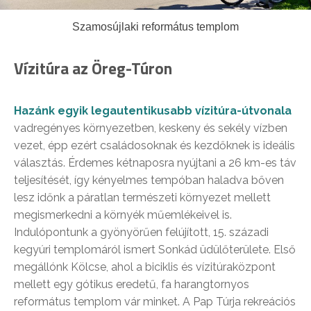
Szamosújlaki református templom
Vízitúra az Öreg-Túron
Hazánk egyik legautentikusabb vízitúra-útvonala
vadregényes környezetben, keskeny és sekély vízben
vezet, épp ezért családosoknak és kezdőknek is ideális
választás. Érdemes kétnaposra nyújtani a 26 km-es táv
teljesítését, így kényelmes tempóban haladva bőven
lesz időnk a páratlan természeti környezet mellett
megismerkedni a környék műemlékeivel is.
Indulópontunk a gyönyörűen felújított, 15. századi
kegyúri templomáról ismert Sonkád üdülőterülete. Első
megállónk Kölcse, ahol a biciklis és vízitúraközpont
mellett egy gótikus eredetű, fa harangtornyos
református templom vár minket. A Pap Túrja rekreációs