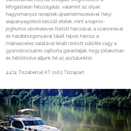
kifogástalan felszolgálás, valamint az olyan,
hagyományos receptek újraértelmezésével, helyi
alapanyagokból készült ételek, mint a kapros-
joghurtos uborkaleves füstölt harcsával, a szalonnával
és hasábburgonyával tálalt tepsis harcsa, a
málnaecetes salátával kínált rántott süllőfilé vagy a
gyümölcscsatnis sajttorta garantálják, hogy jóllakottan
és feltöltődve álljunk fel az asztalunktól.
4474 Tiszabercel KT 0163 Tiszapart