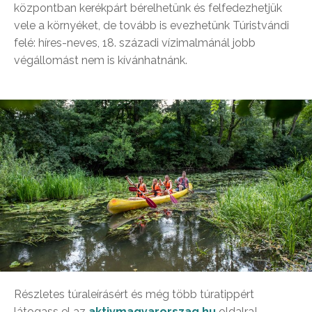
központban kerékpárt bérelhetünk és felfedezhetjük
vele a környéket, de tovább is evezhetünk Túristvándi
felé: híres-neves, 18. századi vízimalmánál jobb
végállomást nem is kívánhatnánk.
Részletes túraleírásért és még több túratippért
látogass el az
aktivmagyarorszag.hu
oldalra!