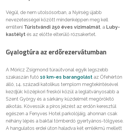
Végül, de nem utolsósorban, a Nyírség újabb
nevezetességei között mindenképpen meg kell
említeni
Túristvándi 250 éves vízimalmát
, a
Luby-
kastélyt
és az előtte elterülő rózsakertet.
Gyalogtúra az erdőrezervátumban
A Móricz Zsigmond túraútvonal egyik legszebb
szakaszán futó
10 km-es barangolást
az Ófehértón
álló, 14. századi katolikus templom megtekintésével
kezdjük: középkori freskói közül a leglátványosabb a
Szent György és a sárkány küzdelmét megörökítő
alkotás. Kövessük a piros jelzést az erdőn keresztül
egészen a Fenyves Hotel parkolójáig, ahonnan csak
néhány lépés a baktai tömberdő gyertyános-tölgyese.
A hangulatos erdei úton haladva két emlékmű mellett