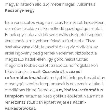
magyar határon álló, 219 méter magas, vulkanikus
Kaszonyi-hegy
.
Ez a varázslatos világ nem csak természeti kincsekben,
de műemlékekben is kiemelkedő gazdagságot mutat.
Ennek egyik oka a vidék szezonális elszigeteltségében
keresendő: a mélyebben fekvő területeket a Tisza
szabályozása előtt tavasztól őszig víz borította, az
ártéri ingovány pedig remek védelmet biztosított a
megszálló hadak ellen. Így gond nélkül tudták
megőrizni többek között Szabolcs honfoglalás kori
földvárának sáncait,
Csaroda 13. századi
református imaházát
, melyet különleges freskói után
mosolygó szentek templomának is neveznek, a tákosi
mezítlábas Notre Dame-ot, a
nyírbátori református
templom
hatalmas, késő gótikus épületét, valamint a
reneszánsz stílusban épített
vajai és Pácini-
várkastélyokat
.