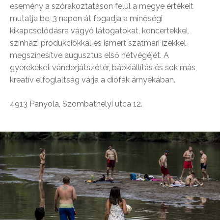
esemény a szórakoztatáson felül a megye értékeit
mutatja be, 3 napon át fogadja a minőségi
kikapcsolódásra vágyó látogatókat, koncertekkel,
színházi produkciókkal és ismert szatmári ízekkel
megszínesítve augusztus első hétvégéjét. A
gyerekeket vándorjátszótér, bábkiállítás és sok más,
kreatív elfoglaltság várja a diófák árnyékában.
4913 Panyola, Szombathelyi utca 12.