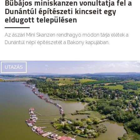
Bűbájos miniskanzen vonultatja fel a
Dunántúl építészeti kincseit egy
eldugott településen
Az ászári Mini Skanzen rendhagyó módon tárja elétek a
Dunántúl népi építészetét a Bakony kapujában.
UTAZÁS