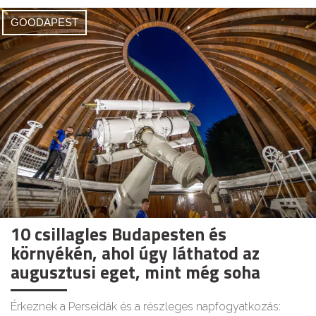
GOODAPEST
10 csillagles Budapesten és
környékén, ahol úgy láthatod az
augusztusi eget, mint még soha
Érkeznek a Perseidák és a részleges napfogyatkozás: