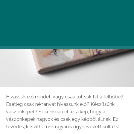
Hívassuk elő mindet, vagy csak töltsük fel a felhőbe?
Esetleg csak néhányat hivassunk elő? Készítsünk
vászonképet? Sokunkban él az a kép, hogy a
vászonképek nagyok és csak egy képből állnak. Ez
tévedés, készíthetünk ugyanis úgynevezett kollázst.