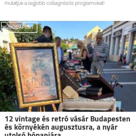
mutatjuk a legjobb csillagnézős programokat!
GOODAPEST
12 vintage és retró vásár Budapesten
és környékén augusztusra, a nyár
utolsó hónapjára