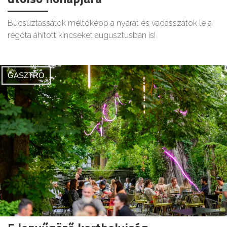
Búcsúztassátok méltóképp a nyarat és vadásszátok le a
régóta áhított kincseket augusztusban is!
GASZTRO