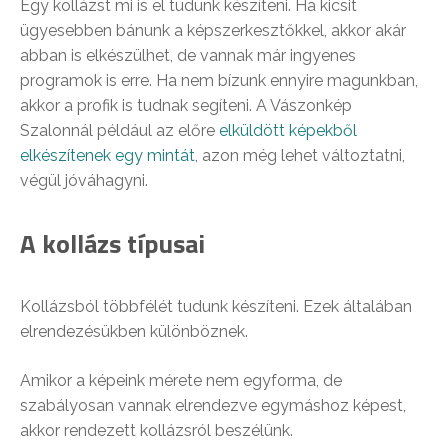
Egy kollázst mi is el tudunk készíteni. Ha kicsit
ügyesebben bánunk a képszerkesztőkkel, akkor akár
abban is elkészülhet, de vannak már ingyenes
programok is erre. Ha nem bízunk ennyire magunkban,
akkor a profik is tudnak segíteni. A Vászonkép
Szalonnál például az előre
elküldött képekből
elkészítenek egy mintát
, azon még lehet változtatni,
végül jóváhagyni.
A kollázs típusai
Kollázsból többfélét tudunk készíteni. Ezek általában
elrendezésükben különböznek.
Amikor a képeink mérete nem egyforma, de
szabályosan vannak elrendezve egymáshoz képest,
akkor rendezett kollázsról beszélünk.