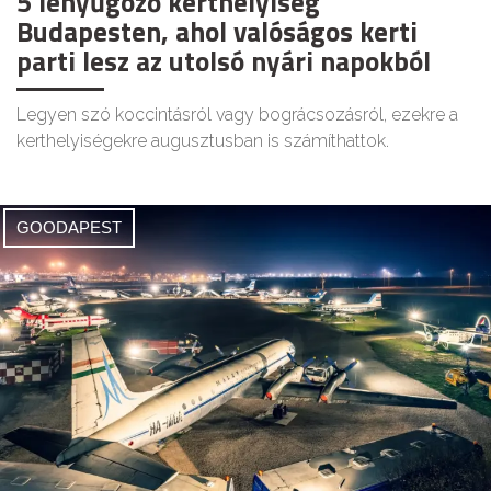
5 lenyűgöző kerthelyiség
Budapesten, ahol valóságos kerti
parti lesz az utolsó nyári napokból
Legyen szó koccintásról vagy bográcsozásról, ezekre a
kerthelyiségekre augusztusban is számíthattok.
GOODAPEST