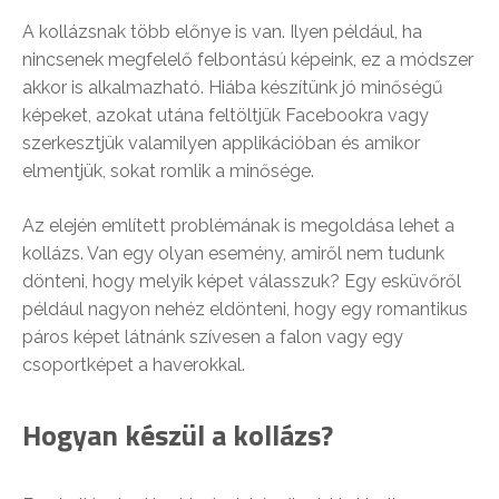
A kollázsnak több előnye is van. Ilyen például, ha
nincsenek megfelelő felbontású képeink, ez a módszer
akkor is alkalmazható. Hiába készítünk jó minőségű
képeket, azokat utána feltöltjük Facebookra vagy
szerkesztjük valamilyen applikációban és amikor
elmentjük, sokat romlik a minősége.
Az elején említett problémának is megoldása lehet a
kollázs. Van egy olyan esemény, amiről nem tudunk
dönteni, hogy melyik képet válasszuk? Egy esküvőről
például nagyon nehéz eldönteni, hogy egy romantikus
páros képet látnánk szívesen a falon vagy egy
csoportképet a haverokkal.
Hogyan készül a kollázs?