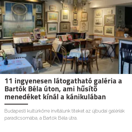
11 ingyenesen látogatható galéria a
Bartók Béla úton, ami hűsítő
menedéket kínál a kánikulában
Budapesti kultúrkörre invitálunk titeket az újbudai galériák
paradicsomába, a Bartók Béla útra.