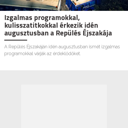
Izgalmas programokkal,
kulisszatitkokkal érkezik idén
augusztusban a Repülés Éjszakája
A Repülés Éjszakáján idén augusztusban ismét izgalmas
programokkal várják az érdeklődőket.