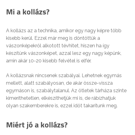
Mi a kollázs?
A kollázs az a technika, amikor egy nagy képre több
kisebb kerül. Ezzel már meg is döntöttük a
vászonképekről alkotott tévhitet, hiszen ha így
készítünk vászonképet, azzal lesz egy nagy képünk,
amin akár 10-20 kisebb felvétel is elfér.
A kollázsnak nincsenek szabályai. Lehetnek egymás
mellett, alatt szabályosan, de akár össze-vissza
egymáson is, szabálytalanul. Az ötletek tárháza szinte
kimeríthetetlen, elkészíthetjük mi is, de rábízhatjuk
olyan szakemberekre is, ezzel időt takarítunk meg.
Miért jó a kollázs?