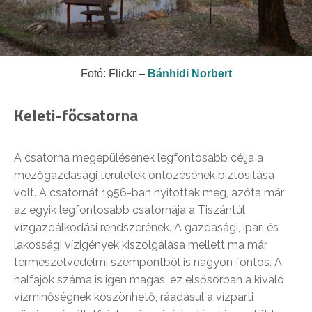
Fotó: Flickr –
Bánhidi Norbert
Keleti-főcsatorna
A csatorna megépülésének legfontosabb célja a
mezőgazdasági területek öntözésének biztosítása
volt. A csatornát 1956-ban nyitották meg, azóta már
az egyik legfontosabb csatornája a Tiszántúl
vízgazdálkodási rendszerének. A gazdasági, ipari és
lakossági vízigények kiszolgálása mellett ma már
természetvédelmi szempontból is nagyon fontos. A
halfajok száma is igen magas, ez elsősorban a kiváló
vízminőségnek köszönhető, ráadásul a vízparti