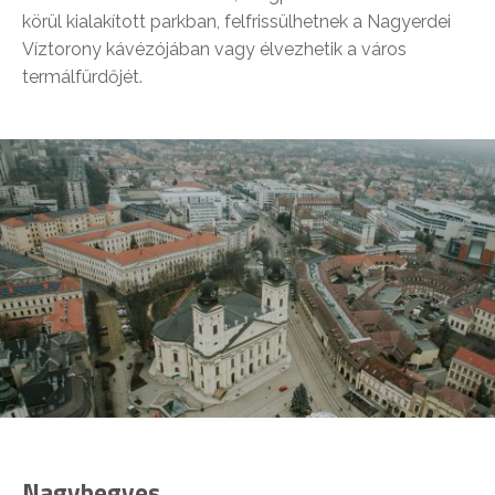
körül kialakított parkban, felfrissülhetnek a Nagyerdei
Víztorony kávézójában vagy élvezhetik a város
termálfürdőjét.
Nagyhegyes