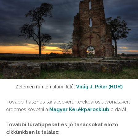
Zeleméri romtemplom, fotó:
Virág J. Péter (HDR)
További hasznos tanácsokért, kerékpáros útvonalakért
érdemes követni a
Magyar Kerékpárosklub
oldalát.
További túratippeket és jó tanácsokat előző
cikkünkben is találsz: