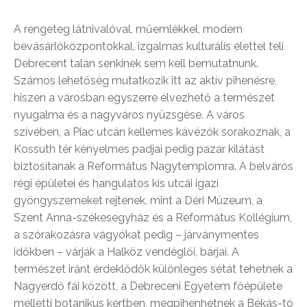
A rengeteg látnivalóval, műemlékkel, modern
bevásárlóközpontokkal, izgalmas kulturális élettel teli
Debrecent talán senkinek sem kell bemutatnunk.
Számos lehetőség mutatkozik itt az aktív pihenésre,
hiszen a városban egyszerre élvezhető a természet
nyugalma és a nagyváros nyüzsgése. A város
szívében, a Piac utcán kellemes kávézók sorakoznak, a
Kossuth tér kényelmes padjai pedig pazar kilátást
biztosítanak a Református Nagytemplomra. A belváros
régi épületei és hangulatos kis utcái igazi
gyöngyszemeket rejtenek, mint a Déri Múzeum, a
Szent Anna-székesegyház és a Református Kollégium,
a szórakozásra vágyókat pedig – járványmentes
időkben – várják a Halköz vendéglői, bárjai. A
természet iránt érdeklődők különleges sétát tehetnek a
Nagyerdő fái között, a Debreceni Egyetem főépülete
melletti botanikus kertben, megpihenhetnek a Békás-tó