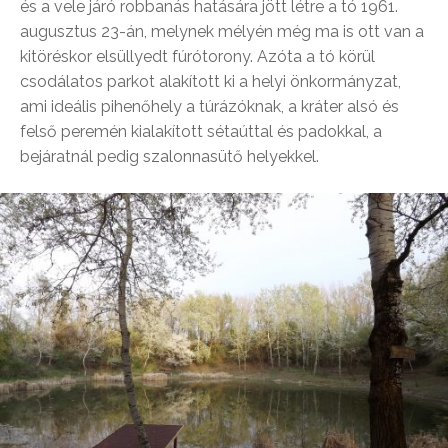
és a vele járó robbanás hatására jött létre a tó 1961.
augusztus 23-án, melynek mélyén még ma is ott van a
kitöréskor elsüllyedt fúrótorony. Azóta a tó körül
csodálatos parkot alakított ki a helyi önkormányzat,
ami ideális pihenőhely a túrázóknak, a kráter alsó és
felső peremén kialakított sétaúttal és padokkal, a
bejáratnál pedig szalonnasütő helyekkel.