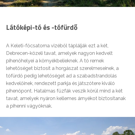
Látóképi-tó és -tófürdő
A Keleti-főcsatorna vizéből táplálják ezt a két,
Debrecen-közeli tavat, amelyek nagyon kedvelt
pihenőhelyei a környékbelieknek. A tó remek
lehetőséget biztosít a horgászat szerelmeseinek, a
tófürdő pedig lehetőséget ad a szabadstrandolás
kedvelőinek, rendezett parkja és játszótere kiváló
pihenőpont. Hatalmas fűzfák veszik körül mind a két
tavat, amelyek nyáron kellemes árnyékot biztosítanak
a pihenni vágyóknak.