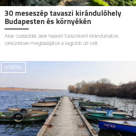
30 meseszép tavaszi kirándulóhely
Budapesten és környékén
Akár családdal, akár haladó túrázóként kirándulnátok,
cikkünkben megtaláljátok a legjobb úti célt.
UTAZÁS