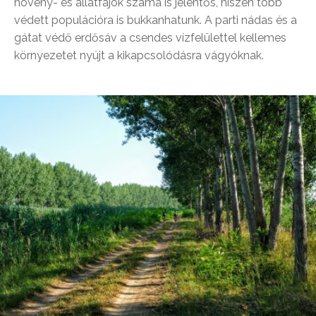
növény- és állatfajok száma is jelentős, hiszen több
védett populációra is bukkanhatunk. A parti nádas és a
gátat védő erdősáv a csendes vízfelülettel kellemes
környezetet nyújt a kikapcsolódásra vágyóknak.