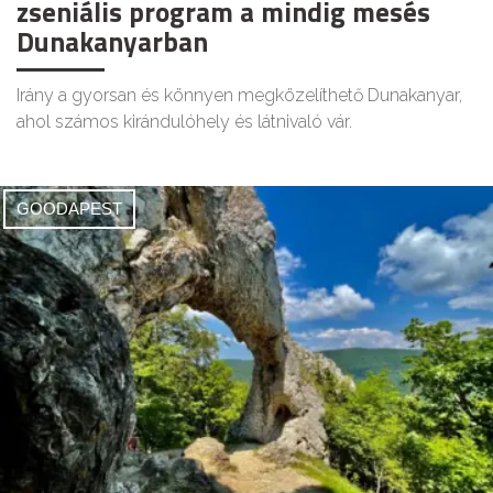
zseniális program a mindig mesés
Dunakanyarban
Irány a gyorsan és könnyen megközelíthető Dunakanyar,
ahol számos kirándulóhely és látnivaló vár.
GOODAPEST