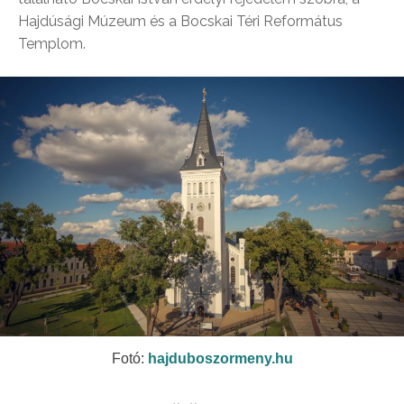
Hajdúsági Múzeum és a Bocskai Téri Református
Templom.
Fotó:
hajduboszormeny.hu