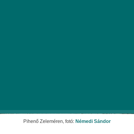
pompájában, mindezt 70 km-es távon, könnyű
útvonalon, változatos utakon és sík terepen.
Pihenő Zeleméren, fotó:
Némedi Sándor