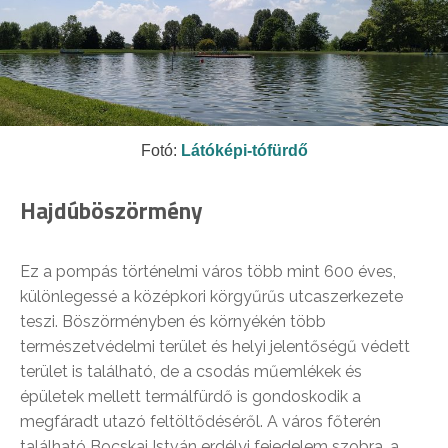
Fotó:
Látóképi-tófürdő
Hajdúböszörmény
Ez a pompás történelmi város több mint 600 éves,
különlegessé a középkori körgyűrűs utcaszerkezete
teszi. Böszörményben és környékén több
természetvédelmi terület és helyi jelentőségű védett
terület is található, de a csodás műemlékek és
épületek mellett termálfürdő is gondoskodik a
megfáradt utazó feltöltődéséről. A város főterén
található Bocskai István erdélyi fejedelem szobra, a