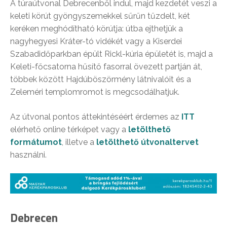
A túraútvonal Debrecenből indul, majd kezdetét veszi a
keleti körút gyöngyszemekkel sűrűn tűzdelt, két
keréken meghódítható körútja: útba ejthetjük a
nagyhegyesi Kráter-tó vidékét vagy a Kiserdei
Szabadidőparkban épült Rickl-kúria épületét is, majd a
Keleti-főcsatorna hűsítő fasorral övezett partján át,
többek között Hajdúböszörmény látnivalóit és a
Zeleméri templomromot is megcsodálhatjuk.
Az útvonal pontos áttekintéséért érdemes az
ITT
elérhető online térképet vagy a
letölthető
formátumot
, illetve a
letölthető útvonaltervet
használni.
Debrecen