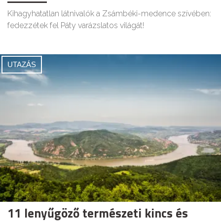
Kihagyhatatlan látnivalók a Zsámbéki-medence szívében:
fedezzétek fel Páty varázslatos világát!
UTAZÁS
11 lenyűgöző természeti kincs és