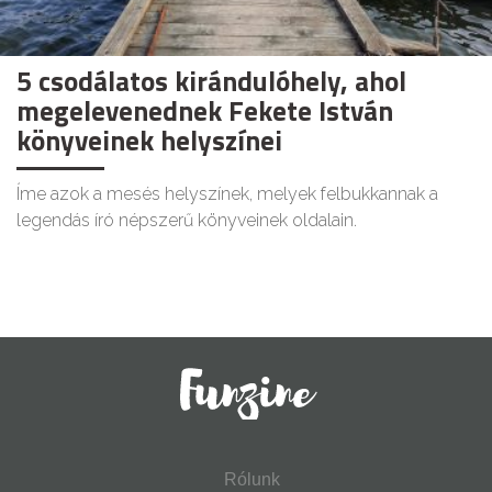
5 csodálatos kirándulóhely, ahol
megelevenednek Fekete István
könyveinek helyszínei
Íme azok a mesés helyszínek, melyek felbukkannak a
legendás író népszerű könyveinek oldalain.
Rólunk