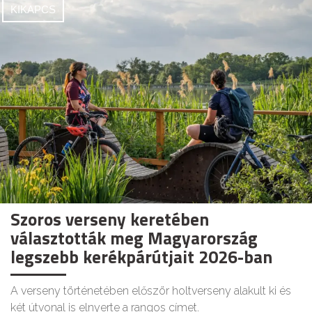
KIKAPCS
Szoros verseny keretében
választották meg Magyarország
legszebb kerékpárútjait 2026-ban
A verseny történetében először holtverseny alakult ki és
két útvonal is elnyerte a rangos címet.