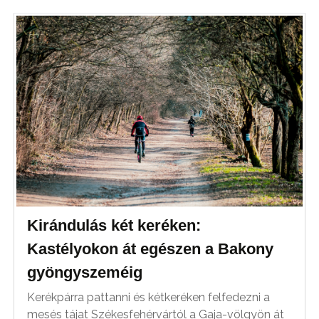
Kirándulás két keréken:
Kastélyokon át egészen a Bakony
gyöngyszeméig
Kerékpárra pattanni és kétkeréken felfedezni a
mesés tájat Székesfehérvártól a Gaja-völgyön át