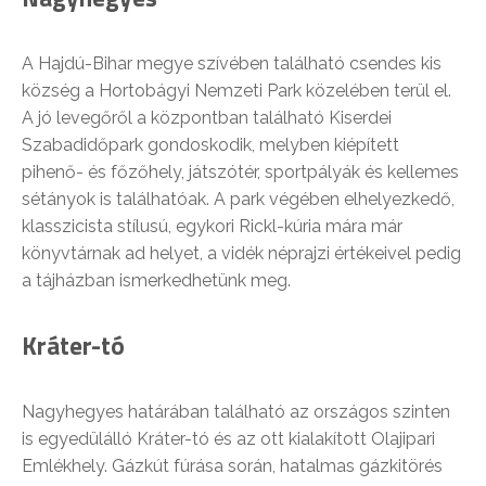
A Hajdú-Bihar megye szívében található csendes kis
község a Hortobágyi Nemzeti Park közelében terül el.
A jó levegőről a központban található Kiserdei
Szabadidőpark gondoskodik, melyben kiépített
pihenő- és főzőhely, játszótér, sportpályák és kellemes
sétányok is találhatóak. A park végében elhelyezkedő,
klasszicista stílusú, egykori Rickl-kúria mára már
könyvtárnak ad helyet, a vidék néprajzi értékeivel pedig
a tájházban ismerkedhetünk meg.
Kráter-tó
Nagyhegyes határában található az országos szinten
is egyedülálló Kráter-tó és az ott kialakított Olajipari
Emlékhely. Gázkút fúrása során, hatalmas gázkitörés