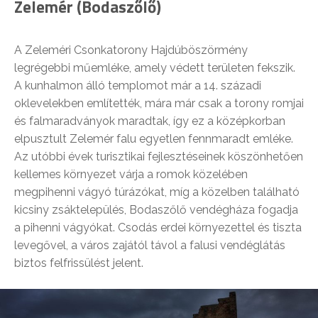
Zelemér (Bodaszőlő)
A Zeleméri Csonkatorony Hajdúböszörmény
legrégebbi műemléke, amely védett területen fekszik.
A kunhalmon álló templomot már a 14. századi
oklevelekben említették, mára már csak a torony romjai
és falmaradványok maradtak, így ez a középkorban
elpusztult Zelemér falu egyetlen fennmaradt emléke.
Az utóbbi évek turisztikai fejlesztéseinek köszönhetően
kellemes környezet várja a romok közelében
megpihenni vágyó túrázókat, míg a közelben található
kicsiny zsáktelepülés, Bodaszőlő vendégháza fogadja
a pihenni vágyókat. Csodás erdei környezettel és tiszta
levegővel, a város zajától távol a falusi vendéglátás
biztos felfrissülést jelent.