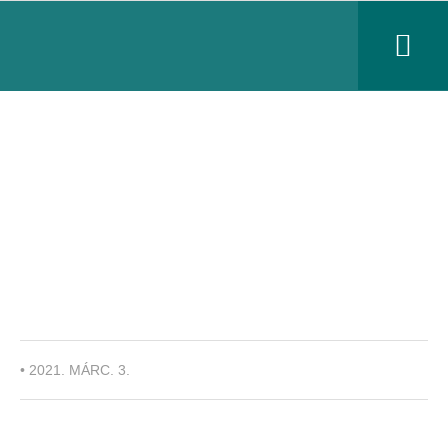
Állj ellen a kísértésnek:
Tarts műanyagböjtöt
márciusban!
•
2021. MÁRC. 3.