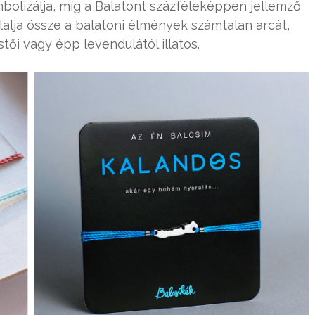
mbolizálja, míg a Balatont százféleképpen jellemző
alja össze a balatoni élmények számtalan arcát,
tői vagy épp levendulától illatos.