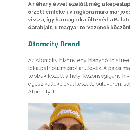
A néhány évvel ezelőtt még a képesla
őrzött emlékek virágkora mára már jó
vissza, így ha magadra öltenéd a Balat
darabjait, 6 magyar tervezőnek köszön
Atomcity Brand
Az Atomcity bizony egy hiánypótló str
lokálpatriotizmusról árulkodik. A paksi 
többek között a helyi közönségigény hívt
egész kollekcióval készült, pulóveren, 
Atomcity-t.