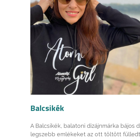
Balcsikék
A Balcsikék, balatoni dizájnmárka bájos d
legszebb emlékeket az ott töltött fülledt