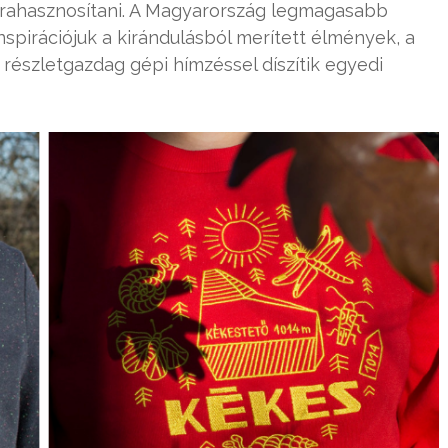
jrahasznosítani. A Magyarország legmagasabb
nspirációjuk a kirándulásból merített élmények, a
 részletgazdag gépi hímzéssel díszítik egyedi