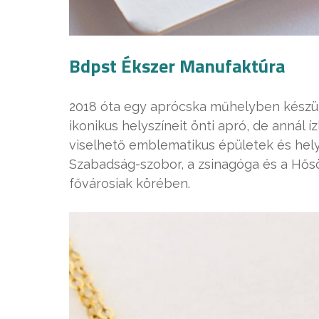
Bdpst Ékszer Manufaktúra
2018 óta egy aprócska műhelyben készül 
ikonikus helyszíneit önti apró, de annál
viselhető emblematikus épületek és hely
Szabadság-szobor, a zsinagóga és a Hős
fővárosiak körében.