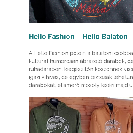
Hello Fashion – Hello Balaton
A Hello Fashion pólóin a balatoni csob
kultúrát humorosan ábrázoló darabok, d
ruhadarabon, kiegészítőn köszönnek viss
igazi kihívás, de egyben biztosak lehetü
darabokat, elismerő mosoly kíséri majd u