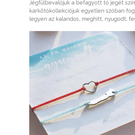
Jégfülbevalójuk a befagyott tó jegét szi
karkötőkollekciójuk egyetlen szóban fogl
legyen az kalandos, meghitt, nyugodt, fes