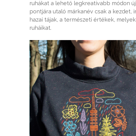
ruhákat a lehető legkreatívabb módon ú
pontjára utaló márkanév csak a kezdet, i
hazai tájak, a természeti értékek, melyek
ruháikat.