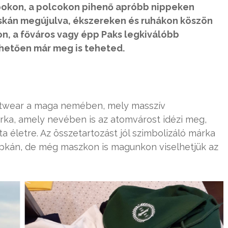
pokon, a polcokon pihenő apróbb nippeken
cskán megújulva, ékszereken és ruhákon köszön
on, a főváros vagy épp Paks legkiválóbb
hetően már meg is teheted.
eetwear a maga nemében, mely masszív
márka, amely nevében is az atomvárost idézi meg,
a életre. Az összetartozást jól szimbolizáló márka
sapkán, de még maszkon is magunkon viselhetjük az