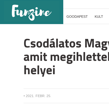
GOODAPEST
KULT
Csodálatos Magy
amit megihlette
helyei
•
2021. FEBR. 25.