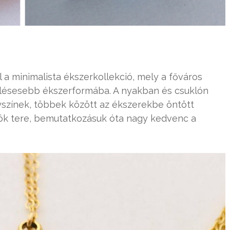
a minimalista ékszerkollekció, mely a főváros
 ízlésesebb ékszerformába. A nyakban és csuklón
színek, többek között az ékszerekbe öntött
ök tere, bemutatkozásuk óta nagy kedvenc a