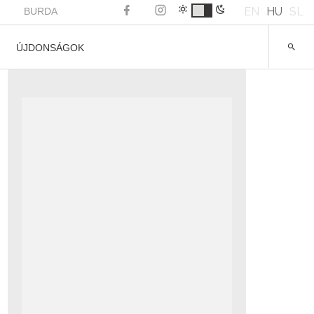
EN
HU
SL
BURDA
ÚJDONSÁGOK