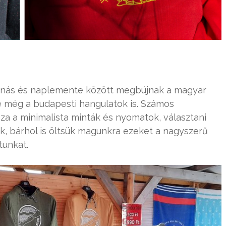
banás és naplemente között megbújnak a magyar
e még a budapesti hangulatok is. Számos
za a minimalista minták és nyomatok, választani
nk, bárhol is öltsük magunkra ezeket a nagyszerű
tunkat.