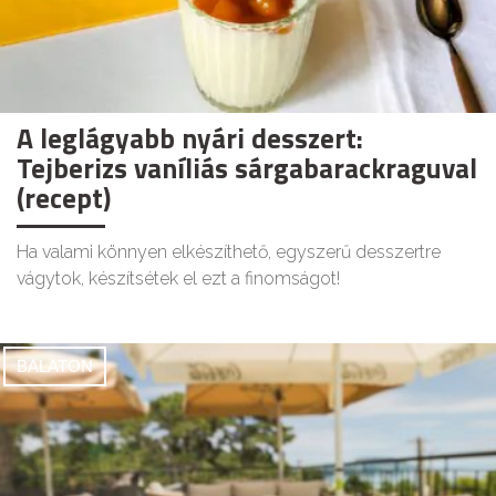
A leglágyabb nyári desszert:
Tejberizs vaníliás sárgabarackraguval
(recept)
Ha valami könnyen elkészíthető, egyszerű desszertre
vágytok, készítsétek el ezt a finomságot!
BALATON