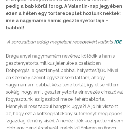
pedig a bab körül forog. A Valentin-nap jegyében
ezen a héten egy tortareceptet hoztunk nektek:
íme a nagymama hamis gesztenyetortája –
babból!
A sorozatban eddig megjelent receptekért kattints
IDE
.
Drága anyai nagymamám nevéhez kötődik a hamis
gesztenyetorta mitikus jelenléte a családban.
Dobpergés, a gesztenyét babbal helyettesítjük. Mivel
én személy szerint egyszer sem láttam, ahogy
nagymamám babbal készítene tortát, így el se hittem
sokáig, hogy amit gesztenyetorta elnevezés címszóval
fogyasztunk, az igazából mezei fehérbabtorta.
Mennyivel rosszabbul hangzik, ugye?! A jó hír viszont
az, hogy ezt a költséghatékony süteményt meglepően
ízgazdag élmény kíséri. A nehéz idők közepette mi sem
jobb egy pénztárcabarát, mégis különlegesen finom