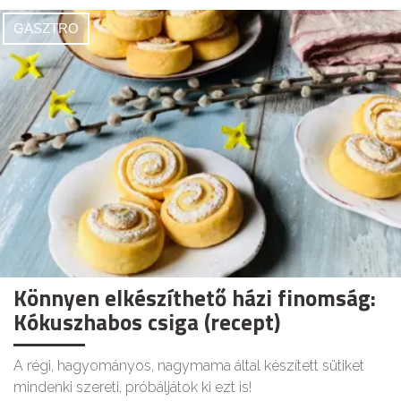
GASZTRO
Könnyen elkészíthető házi finomság:
Kókuszhabos csiga (recept)
A régi, hagyományos, nagymama által készített sütiket
mindenki szereti, próbáljátok ki ezt is!