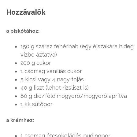
Hozzávalók
a piskótához:
150 g száraz fehérbab (egy éjszakára hideg
vízbe áztatva)
200 g cukor
1 csomag vaníliás cukor
5 kicsi vagy 4 nagy tojás
40 g liszt (lehet rizsliszt is)
80 g dió/földimogyoró/mogyoró aprítva
1 kk sütőpor
a krémhez:
1 csomag étcsokoládés pudingpor