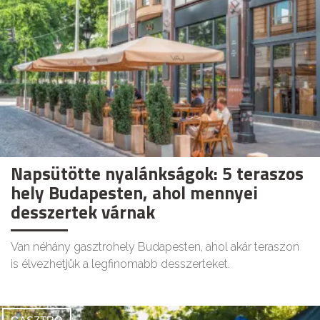
Napsütötte nyalánkságok: 5 teraszos
hely Budapesten, ahol mennyei
desszertek várnak
Van néhány gasztrohely Budapesten, ahol akár teraszon
is élvezhetjük a legfinomabb desszerteket.