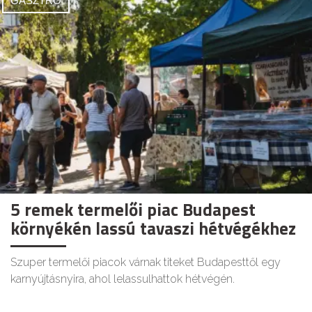
GASZTRO
5 remek termelői piac Budapest
környékén lassú tavaszi hétvégékhez
Szuper termelői piacok várnak titeket Budapesttől egy
karnyújtásnyira, ahol lelassulhattok hétvégén.