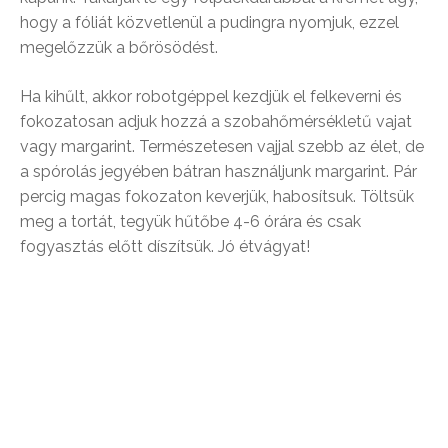
hogy a fóliát közvetlenül a pudingra nyomjuk, ezzel
megelőzzük a bőrösödést.
Ha kihűlt, akkor robotgéppel kezdjük el felkeverni és
fokozatosan adjuk hozzá a szobahőmérsékletű vajat
vagy margarint. Természetesen vajjal szebb az élet, de
a spórolás jegyében bátran használjunk margarint. Pár
percig magas fokozaton keverjük, habosítsuk. Töltsük
meg a tortát, tegyük hűtőbe 4-6 órára és csak
fogyasztás előtt díszítsük. Jó étvágyat!