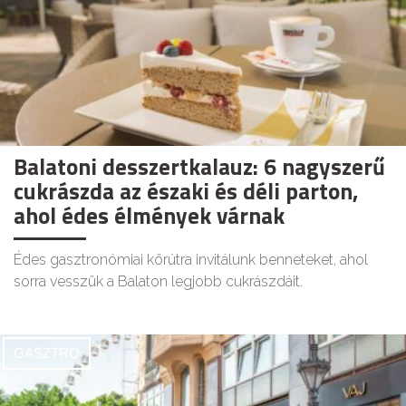
Balatoni desszertkalauz: 6 nagyszerű
cukrászda az északi és déli parton,
ahol édes élmények várnak
Édes gasztronómiai körútra invitálunk benneteket, ahol
sorra vesszük a Balaton legjobb cukrászdáit.
GASZTRO