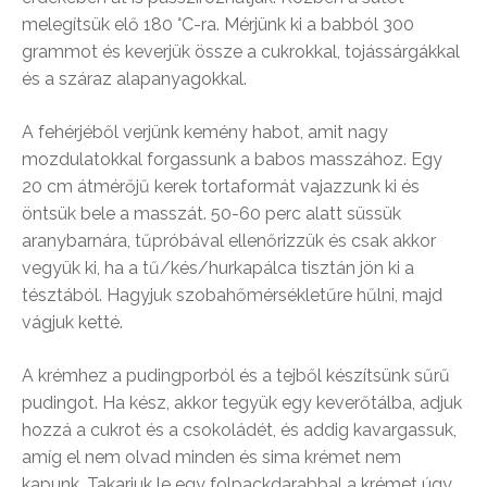
melegítsük elő 180 °C-ra. Mérjünk ki a babból 300
grammot és keverjük össze a cukrokkal, tojássárgákkal
és a száraz alapanyagokkal.
A fehérjéből verjünk kemény habot, amit nagy
mozdulatokkal forgassunk a babos masszához. Egy
20 cm átmérőjű kerek tortaformát vajazzunk ki és
öntsük bele a masszát. 50-60 perc alatt süssük
aranybarnára, tűpróbával ellenőrizzük és csak akkor
vegyük ki, ha a tű/kés/hurkapálca tisztán jön ki a
tésztából. Hagyjuk szobahőmérsékletűre hűlni, majd
vágjuk ketté.
A krémhez a pudingporból és a tejből készítsünk sűrű
pudingot. Ha kész, akkor tegyük egy keverőtálba, adjuk
hozzá a cukrot és a csokoládét, és addig kavargassuk,
amíg el nem olvad minden és sima krémet nem
kapunk. Takarjuk le egy folpackdarabbal a krémet úgy,