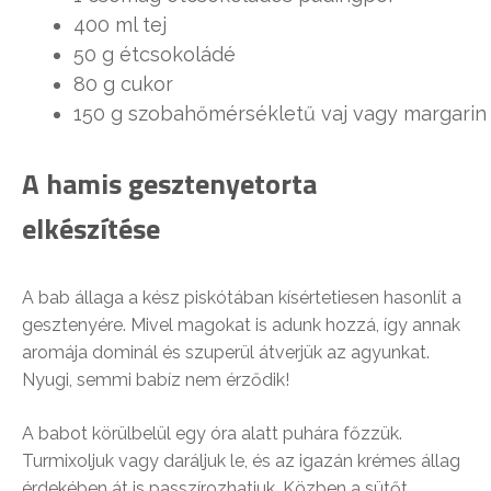
400 ml tej
50 g étcsokoládé
80 g cukor
150 g szobahőmérsékletű vaj vagy margarin
A hamis gesztenyetorta
elkészítése
A bab állaga a kész piskótában kísértetiesen hasonlít a
gesztenyére. Mivel magokat is adunk hozzá, így annak
aromája dominál és szuperül átverjük az agyunkat.
Nyugi, semmi babíz nem érződik!
A babot körülbelül egy óra alatt puhára főzzük.
Turmixoljuk vagy daráljuk le, és az igazán krémes állag
érdekében át is passzírozhatjuk. Közben a sütőt