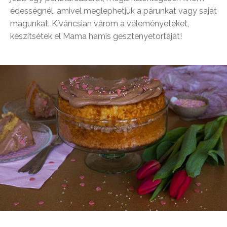
édességnél, amivel meglephetjük a párunkat vagy saját
magunkat. Kíváncsian várom a véleményeteket,
készítsétek el Mama hamis gesztenyetortáját!