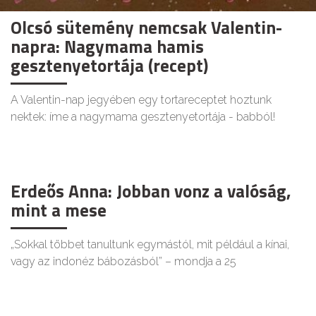
Olcsó sütemény nemcsak Valentin-
napra: Nagymama hamis
gesztenyetortája (recept)
A Valentin-nap jegyében egy tortareceptet hoztunk
nektek: íme a nagymama gesztenyetortája - babból!
Erdeős Anna: Jobban vonz a valóság,
mint a mese
„Sokkal többet tanultunk egymástól, mit például a kínai,
vagy az indonéz bábozásból” – mondja a 25