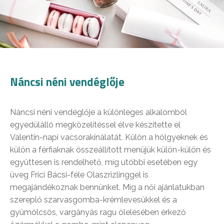
Náncsi néni vendéglője
Náncsi néni vendéglője a különleges alkalomból
egyedülálló megközelítéssel élve készítette el
Valentin-napi vacsorakínálatát. Külön a hölgyeknek és
külön a férfiaknak összeállított menüjük külön-külön és
együttesen is rendelhető, míg utóbbi esetében egy
üveg Frici Bácsi-féle Olaszrizlinggel is
megajándékoznak bennünket. Míg a női ajánlatukban
szereplő szarvasgomba-krémlevesükkel és a
gyümölcsös, vargányás ragu ölelésében érkező