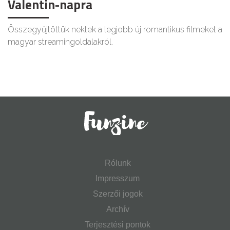
Valentin-napra
Összegyűjtöttük nektek a legjobb új romantikus filmeket a
magyar streamingoldalakról.
Rólunk
Impresszum
Szerzői jogok
Archív
Terjesztési pontok