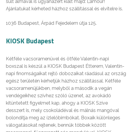
sült almával is ugyanazért kiált majd: L’amour!
Ajánlatukat kérheted házhoz szállítással és elvitelre is.
1036 Budapest, Árpád Fejedelem útja 125.
KIOSK Budapest
Kétféle vacsoramenüvel és ötféle Valentin-napi
boxszal is készül a KIOSK Budapest Étterem, Valentin-
napi finomságaikat rejtő dobozaikat ráadásul az ország
egész területén kérhetjük házhoz szállítással. Kétféle
vacsoramenüjükben, melyből a második a vegán
vendégeikhez szívhez szóló üzenet, az avokádó
kitüntetett figyelmet kap, ahogy a KIOSK Szíve
desszert is, mely csokoládéval és málnás mangóval
bolondítja meg az ízlelőbimbókat. Boxaik különleges
válogatásokat rejtenek, bennük többek között