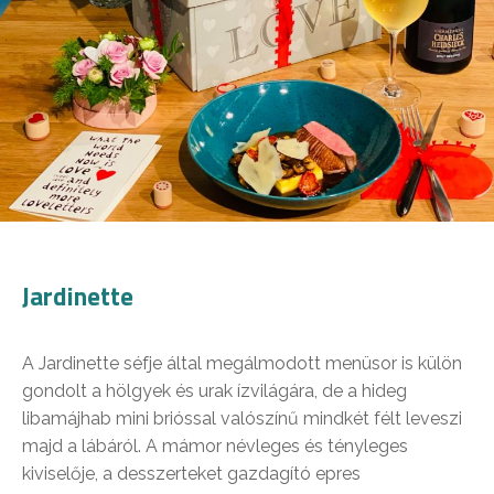
Jardinette
A Jardinette séfje által megálmodott menüsor is külön
gondolt a hölgyek és urak ízvilágára, de a hideg
libamájhab mini brióssal valószínű mindkét félt leveszi
majd a lábáról. A mámor névleges és tényleges
kiviselője, a desszerteket gazdagító epres