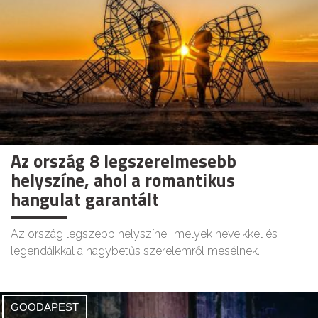
Az ország 8 legszerelmesebb
helyszíne, ahol a romantikus
hangulat garantált
Az ország legszebb helyszínei, melyek neveikkel és
legendáikkal a nagybetűs szerelemről mesélnek.
GOODAPEST