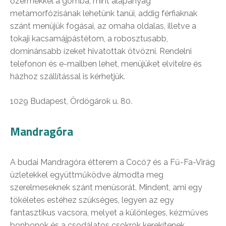
őzérmékkel a gomba, mint alapanyag
metamorfózisának lehetünk tanúi, addig férfiaknak
szánt menüjük fogásai, az omaha oldalas, illetve a
tokaji kacsamájpástétom, a robosztusabb,
dominánsabb ízeket hivatottak ötvözni. Rendelni
telefonon és e-mailben lehet, menüjüket elvitelre és
házhoz szállítással is kérhetjük.
1029 Budapest, Ördögárok u. 80.
Mandragóra
A budai Mandragóra étterem a Cocó7 és a Fű-Fa-Virág
üzletekkel együttműködve álmodta meg
szerelmeseknek szánt menüsorát. Mindent, ami egy
tökéletes estéhez szükséges, legyen az egy
fantasztikus vacsora, melyet a különleges, kézműves
bonbonok és a csodálatos csokrok kerekítenek