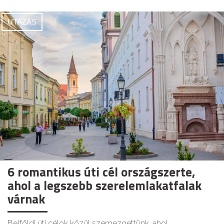
UTAZÁS
6 romantikus úti cél országszerte,
ahol a legszebb szerelemlakatfalak
várnak
Belföldi úti célok közül szemezgettünk, ahol