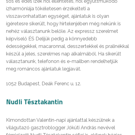
sós és édes ízek hol ellentétes, hol együttműködő
ízharmóniája tökéletesen érzékelteti a
visszavonhatatlan egységet, ajánlatuk is olyan
ígéretesre sikerült, hogy hirtelenjében még nekünk is
nehéz választanunk belőle. Az expressz szerelmet
képviselő ÉS Delijük pedig a könnyedebb
édességekkel, macaronnal, desszertekkel és pralinékkal
készül a jeles, szerelmes nap alkalmából. Ha sikerült
választanunk, telefonon és e-mailben rendelhetjük
meg románcos ajánlatuk legjavát.
1052 Budapest, Deák Ferenc u. 12.
Nudli Tésztakantin
Kimondottan Valentin-napi ajánlattal készülnek a
világutazó gasztroblogger Jókúti András nevével