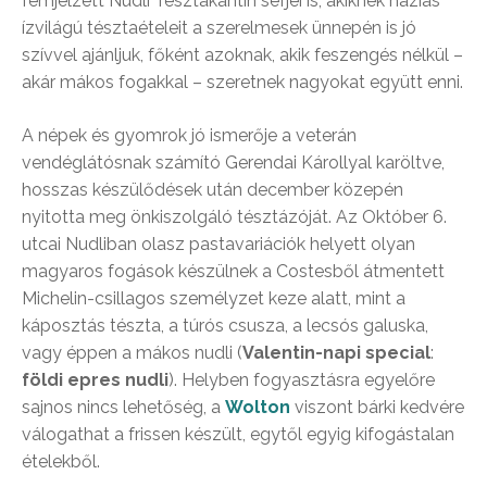
fémjelzett Nudli Tésztakantin séfjei is, akiknek házias
ízvilágú tésztaételeit a szerelmesek ünnepén is jó
szívvel ajánljuk, főként azoknak, akik feszengés nélkül –
akár mákos fogakkal – szeretnek nagyokat együtt enni.
A népek és gyomrok jó ismerője a veterán
vendéglátósnak számító Gerendai Károllyal karöltve,
hosszas készülődések után december közepén
nyitotta meg önkiszolgáló tésztázóját. Az Október 6.
utcai Nudliban olasz pastavariációk helyett olyan
magyaros fogások készülnek a Costesből átmentett
Michelin-csillagos személyzet keze alatt, mint a
káposztás tészta, a túrós csusza, a lecsós galuska,
vagy éppen a mákos nudli (
Valentin-napi special
:
földi epres nudli
). Helyben fogyasztásra egyelőre
sajnos nincs lehetőség, a
Wolton
viszont bárki kedvére
válogathat a frissen készült, egytől egyig kifogástalan
ételekből.