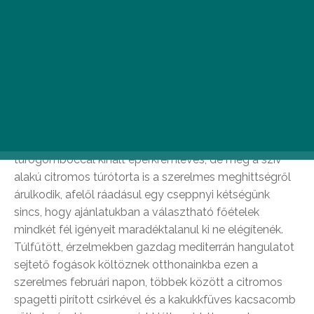
készül erre a napra. Íme 7 hely, ahol érdemes
leadnod a Valentin-napi étel rendelésed!
Rozmaring Kertvendéglő
A Rozmaring Kertvendéglő 2 főre szóló Valentin-napi
ajánlata nemcsak megidézi a szerelem rózsaszín
ködét, hanem fogásonként biztosítja azt számunkra. A
túrógombóccal kínált eperkrémleves, de még a szív
alakú citromos túrótorta is a szerelmes meghittségről
árulkodik, afelől ráadásul egy cseppnyi kétségünk
sincs, hogy ajánlatukban a választható főételek
mindkét fél igényeit maradéktalanul ki ne elégítenék.
Túlfűtött, érzelmekben gazdag mediterrán hangulatot
sejtető fogások költöznek otthonainkba ezen a
szerelmes februári napon, többek között a citromos
spagetti pirított csirkével és a kakukkfüves kacsacomb