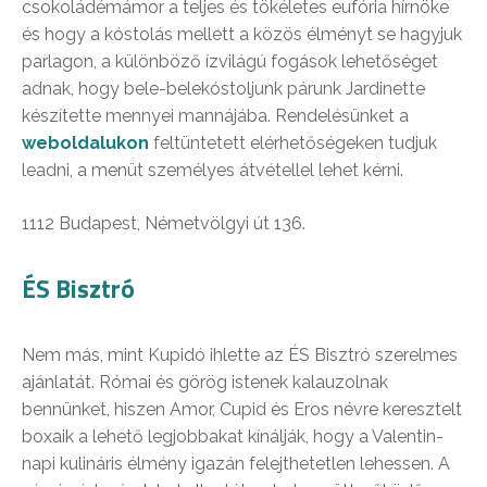
csokoládémámor a teljes és tökéletes eufória hírnöke
és hogy a kóstolás mellett a közös élményt se hagyjuk
parlagon, a különböző ízvilágú fogások lehetőséget
adnak, hogy bele-belekóstoljunk párunk Jardinette
készítette mennyei mannájába. Rendelésünket a
weboldalukon
feltüntetett elérhetőségeken tudjuk
leadni, a menüt személyes átvétellel lehet kérni.
1112 Budapest, Németvölgyi út 136.
ÉS Bisztró
Nem más, mint Kupidó ihlette az ÉS Bisztró szerelmes
ajánlatát. Római és görög istenek kalauzolnak
bennünket, hiszen Amor, Cupid és Eros névre keresztelt
boxaik a lehető legjobbakat kínálják, hogy a Valentin-
napi kulináris élmény igazán felejthetetlen lehessen. A