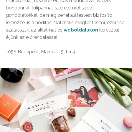
macaronnal, fűszerezett sós mandulával, KIOSK
bonbonnal, tulipánnal, szerelemről szóló
gondolatokkal, de még zenei aláfestést biztosító
lemezzel is a hódítás materiális megtestesítői, ezért se
szalasszuk az alkalmat és
weboldalukon
keresztül
éljünk az előrendeléssel!
1056 Budapest, Március 15. tér 4.