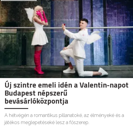
Új szintre emeli idén a Valentin-napot
Budapest népszerű
bevásárlóközpontja
A hétvégén a romantikus pillanatoké, az élményeké és a
játékos meglepetéseké lesz a főszerep.