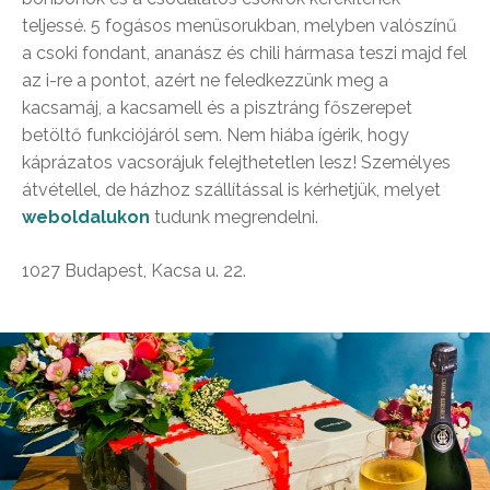
teljessé. 5 fogásos menüsorukban, melyben valószínű
a csoki fondant, ananász és chili hármasa teszi majd fel
az i-re a pontot, azért ne feledkezzünk meg a
kacsamáj, a kacsamell és a pisztráng főszerepet
betöltő funkciójáról sem. Nem hiába ígérik, hogy
káprázatos vacsorájuk felejthetetlen lesz! Személyes
átvétellel, de házhoz szállítással is kérhetjük, melyet
weboldalukon
tudunk megrendelni.
1027 Budapest, Kacsa u. 22.