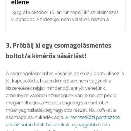
ellene
1979 óta október 16-án “ünnepeljük” az élelmezési
világnapot. Az idézőjel nem véletlen, hiszen a
3. Próbálj ki egy csomagolásmentes
boltot/a kimérős vásárlást!
A csomagolásmentes vásárlás az előző pontunkhoz is
jól kapcsolódik, hiszen kimérősen nem vagyunk a
kiszerelések rabjai; mindenből annyit vehetünk,
amennyire valóban szükségünk van, emellett pedig
megkímélhetjük a Földet rengeteg szeméttől. A
műanyaghulladék legnagyobb részét, kb. 40%-át a
csomagolás-hulladék adja.
A nemzetközi parttisztító
akciók során talált hulladékok legnagyobb része