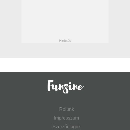
Rólunk
Impresszum
Szerzői jogok