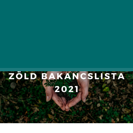
zöld szokás bevezetését is. A Felelős Gasztrohős
Alapítvány most ad néhány, főleg étkezéssel,
bevásárlással kapcsolatos környezetbarát
tippet 2021-re.