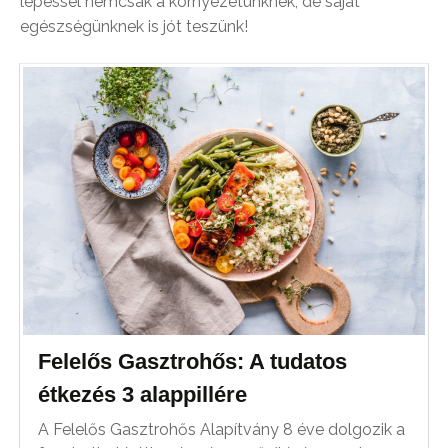
lépéssel nemcsak a környezetünknek, de saját
egészségünknek is jót teszünk!
Felelős Gasztrohős: A tudatos
étkezés 3 alappillére
A Felelős Gasztrohős Alapítvány 8 éve dolgozik a