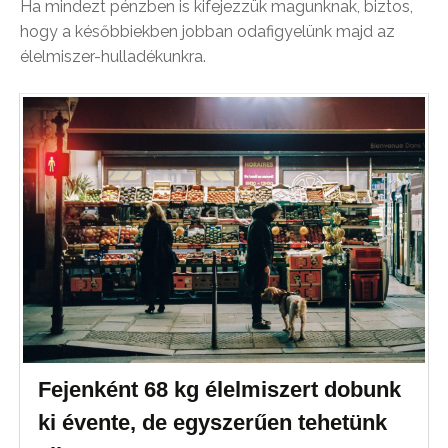
Ha mindezt pénzben is kifejezzük magunknak, biztos,
hogy a későbbiekben jobban odafigyelünk majd az
élelmiszer-hulladékunkra.
Fejenként 68 kg élelmiszert dobunk
ki évente, de egyszerűen tehetünk