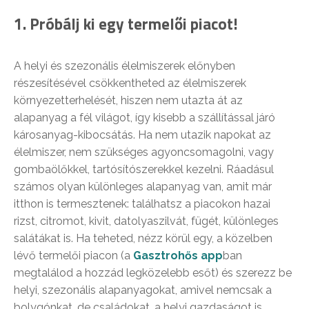
1. Próbálj ki egy termelői piacot!
A helyi és szezonális élelmiszerek előnyben
részesítésével csökkentheted az élelmiszerek
környezetterhelését, hiszen nem utazta át az
alapanyag a fél világot, így kisebb a szállítással járó
károsanyag-kibocsátás. Ha nem utazik napokat az
élelmiszer, nem szükséges agyoncsomagolni, vagy
gombaölőkkel, tartósítószerekkel kezelni. Ráadásul
számos olyan különleges alapanyag van, amit már
itthon is termesztenek: találhatsz a piacokon hazai
rizst, citromot, kivit, datolyaszilvát, fügét, különleges
salátákat is. Ha teheted, nézz körül egy, a közelben
lévő termelői piacon (a
Gasztrohős app
ban
megtalálod a hozzád legközelebb esőt) és szerezz be
helyi, szezonális alapanyagokat, amivel nemcsak a
bolygónkat, de családokat, a helyi gazdaságot is