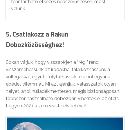
fenntartható étkezés népszerűsítésén, most
velünk
5. Csatlakozz a Rakun
Dobozközösséghez!
Sokan várjuk, hogy visszatérjen a “régi” rend,
visszamehessünk az irodákba, találkozhassunk a
kollégákkal, együtt folytathassuk le a hol együnk
ebédet dilemmát. Mi azt ajánljuk, válasszatok olyan
helyet, ahol hulladékmentesen, mégis biztonságosan,
többször használható dobozban vihetitek el az ételt.
Legyen 2021 a zero waste elvitel éve!