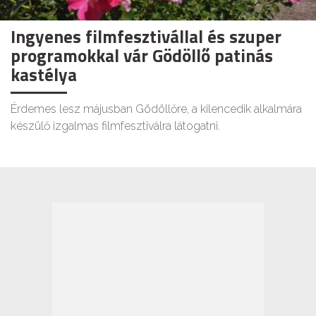
Ingyenes filmfesztivállal és szuper
programokkal vár Gödöllő patinás
kastélya
Érdemes lesz májusban Gödöllőre, a kilencedik alkalmára
készülő izgalmas filmfesztiválra látogatni.