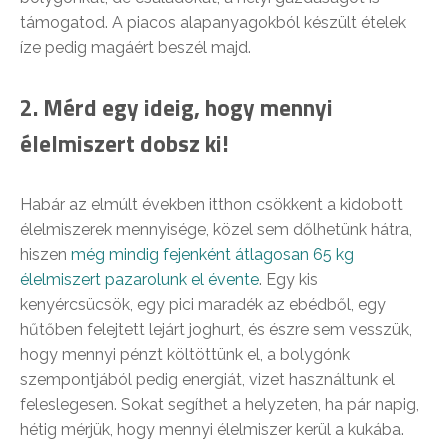
támogatod. A piacos alapanyagokból készült ételek
íze pedig magáért beszél majd.
2. Mérd egy ideig, hogy mennyi
élelmiszert dobsz ki!
Habár az elmúlt években itthon csökkent a kidobott
élelmiszerek mennyisége, közel sem dőlhetünk hátra,
hiszen
még mindig fejenként átlagosan 65 kg
élelmiszert pazarolunk el évente
. Egy kis
kenyércsücsök, egy pici maradék az ebédből, egy
hűtőben felejtett lejárt joghurt, és észre sem vesszük,
hogy mennyi pénzt költöttünk el, a bolygónk
szempontjából pedig energiát, vizet használtunk el
feleslegesen. Sokat segíthet a helyzeten, ha pár napig,
hétig mérjük, hogy mennyi élelmiszer kerül a kukába.