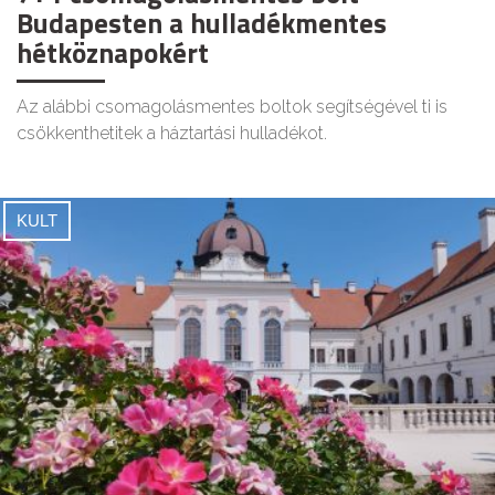
Budapesten a hulladékmentes
hétköznapokért
Az alábbi csomagolásmentes boltok segítségével ti is
csökkenthetitek a háztartási hulladékot.
KULT