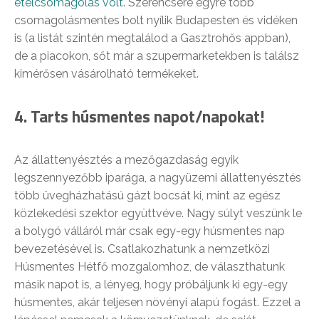
ételcsomagolás volt.
Szerencsére egyre több
csomagolásmentes bolt nyílik Budapesten és vidéken
is (a listát szintén megtalálod a Gasztrohős appban),
de a piacokon, sőt már a szupermarketekben is találsz
kimérősen vásárolható termékeket.
4. Tarts húsmentes napot/napokat!
Az állattenyésztés a mezőgazdaság egyik
legszennyezőbb iparága, a nagyüzemi állattenyésztés
több üvegházhatású gázt bocsát ki, mint az egész
közlekedési szektor együttvéve. Nagy súlyt veszünk le
a bolygó válláról már csak egy-egy húsmentes nap
bevezetésével is. Csatlakozhatunk a nemzetközi
Húsmentes Hétfő mozgalomhoz, de választhatunk
másik napot is, a lényeg, hogy próbáljunk ki egy-egy
húsmentes, akár teljesen növényi alapú fogást. Ezzel a