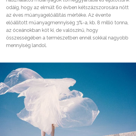
odáig, hogy az elmúlt 60 évben kétszázszorosára nőtt
az éves műanyagelőállítás mértéke. Az évente
előállított műanyagmennyiség 3%-a, kb. 8 millió tonna,
az óceánokban köt ki, de valószínű, hogy
összességében a természetben ennél sokkal nagyobb
mennyiség landol.