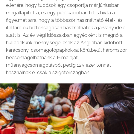
ellenére, hogy tudósok egy csoportja már júniusban
megállapította, és egy publikációban fel is hívta a
figyelmet arra, hogy a többször használható étel-, és
italtárolók biztonságosan használhatók a járvány ideje
alatt is. Az év végi időszakban egyébként is megnő a
hulladékunk mennyisége: csak az Angliában kidobott
karácsonyi csomagolópapírokkal körülbelül háromszor
becsomagolhatnánk a Himaláját,
műanyagcsomagolásból pedig 125 ezer tonnát
használnak el csak a szigetországban.