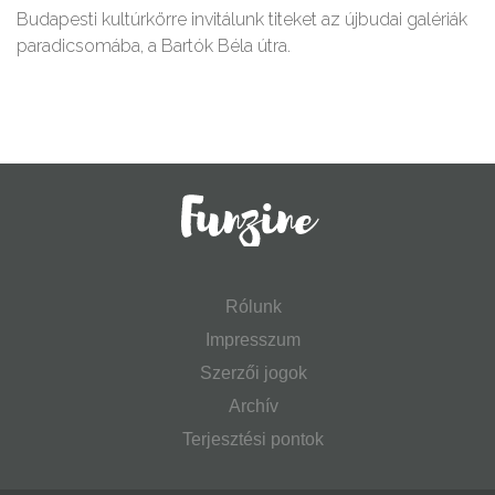
Budapesti kultúrkörre invitálunk titeket az újbudai galériák
paradicsomába, a Bartók Béla útra.
Rólunk
Impresszum
Szerzői jogok
Archív
Terjesztési pontok