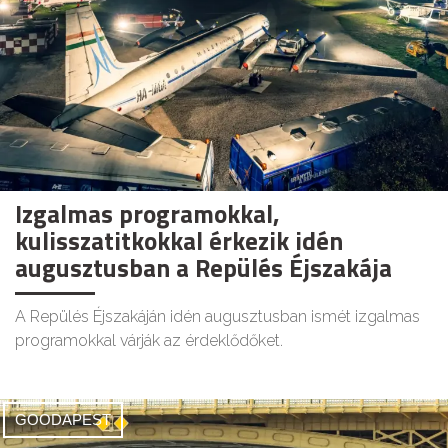
Izgalmas programokkal,
kulisszatitkokkal érkezik idén
augusztusban a Repülés Éjszakája
A Repülés Éjszakáján idén augusztusban ismét izgalmas
programokkal várják az érdeklődőket.
GOODAPEST