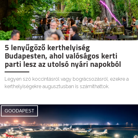
5 lenyűgöző kerthelyiség
Budapesten, ahol valóságos kerti
parti lesz az utolsó nyári napokból
Legyen szó koccintásról vagy bográcsozásról, ezekre a
kerthelyiségekre augusztusban is számíthattok.
GOODAPEST