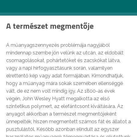
szemétbe jutását eredményezi.
A természet megmentője
A műanyagszennyezés problémája nagyjából
mindennap szembe jön velünk az utcán, az eldobált
csomagolásokat, pohártetőket és zacskókat látva,
vagy a napi hírfogyasztásunk során, valamilyen
elrettentő kép vagy adat formájában. Kimondhatjuk,
hogy a műanyag mára sokak szemében ellenséggé
vált, de ez nem volt mindig így. Az 1800-as évek
végén, John Wesley Hyatt megalkotta az első
szintetikus polymert, az elefántcsont kiváltására. Az
anyagot akkoriban a természet megmentőjeként
ünnepelték, hiszen megmentett számos fát és állatot a
pusztulástól. Később azonban elindult az egyszer
használatos műanyagok tömeggyártása és eljutottunk