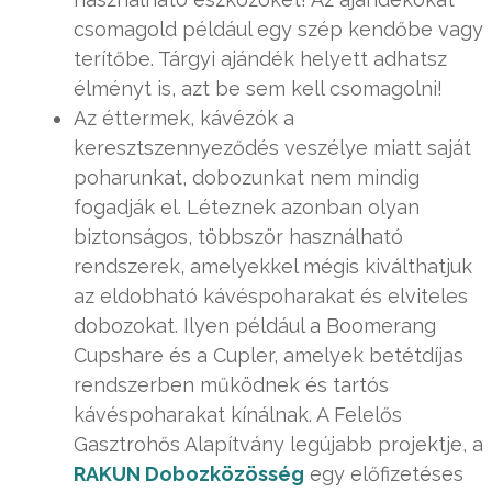
csomagold például egy szép kendőbe vagy
terítőbe. Tárgyi ajándék helyett adhatsz
élményt is, azt be sem kell csomagolni!
Az éttermek, kávézók a
keresztszennyeződés veszélye miatt saját
poharunkat, dobozunkat nem mindig
fogadják el. Léteznek azonban olyan
biztonságos, többször használható
rendszerek, amelyekkel mégis kiválthatjuk
az eldobható kávéspoharakat és elviteles
dobozokat. Ilyen például a Boomerang
Cupshare és a Cupler, amelyek betétdíjas
rendszerben működnek és tartós
kávéspoharakat kínálnak. A Felelős
Gasztrohős Alapítvány legújabb projektje, a
RAKUN Dobozközösség
egy előfizetéses