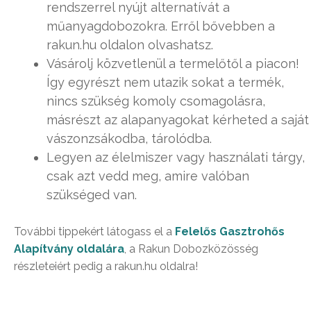
rendszerrel nyújt alternatívát a
műanyagdobozokra. Erről bővebben a
rakun.hu oldalon olvashatsz.
Vásárolj közvetlenül a termelőtől a piacon!
Így egyrészt nem utazik sokat a termék,
nincs szükség komoly csomagolásra,
másrészt az alapanyagokat kérheted a saját
vászonzsákodba, tárolódba.
Legyen az élelmiszer vagy használati tárgy,
csak azt vedd meg, amire valóban
szükséged van.
További tippekért látogass el a
Felelős Gasztrohős
Alapítvány oldalára
, a Rakun Dobozközösség
részleteiért pedig a rakun.hu oldalra!