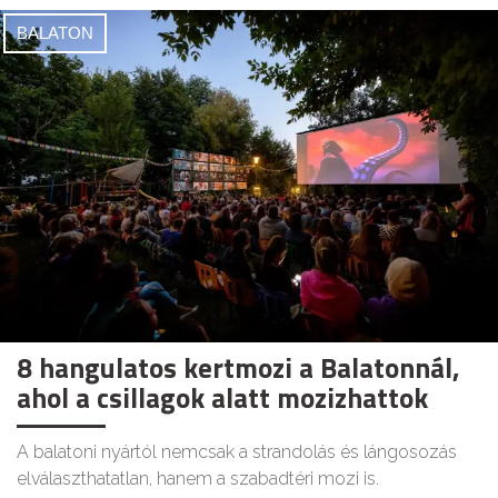
BALATON
8 hangulatos kertmozi a Balatonnál,
ahol a csillagok alatt mozizhattok
A balatoni nyártól nemcsak a strandolás és lángosozás
elválaszthatatlan, hanem a szabadtéri mozi is.