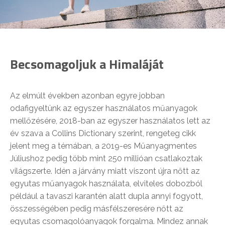
Becsomagoljuk a Himaláját
Az elmúlt években azonban egyre jobban
odafigyeltünk az egyszer használatos műanyagok
mellőzésére, 2018-ban az egyszer használatos lett az
év szava a Collins Dictionary szerint, rengeteg cikk
jelent meg a témában, a 2019-es Műanyagmentes
Júliushoz pedig több mint 250 millióan csatlakoztak
világszerte. Idén a járvány miatt viszont újra nőtt az
egyutas műanyagok használata, elviteles dobozból
például a tavaszi karantén alatt dupla annyi fogyott,
összességében pedig másfélszeresére nőtt az
egyutas csomagolóanyagok forgalma. Mindez annak