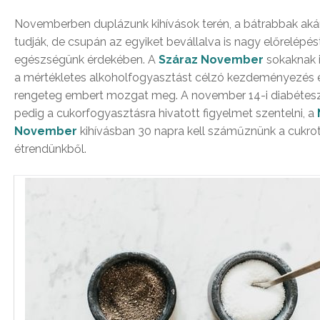
Novemberben duplázunk kihívások terén, a bátrabbak akár
tudják, de csupán az egyiket bevállalva is nagy előrelépés
egészségünk érdekében. A
Száraz November
sokaknak i
a mértékletes alkoholfogyasztást célzó kezdeményezés 
rengeteg embert mozgat meg. A november 14-i diabétesz
pedig a cukorfogyasztásra hivatott figyelmet szentelni, a
November
kihívásban 30 napra kell száműznünk a cukro
étrendünkből.