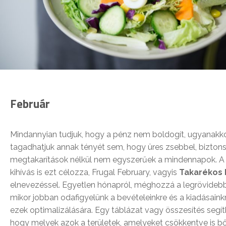
Február
Mindannyian tudjuk, hogy a pénz nem boldogít, ugyanakk
tagadhatjuk annak tényét sem, hogy üres zsebbel, bizton
megtakarítások nélkül nem egyszerűek a mindennapok. A 
kihívás is ezt célozza, Frugal February, vagyis
Takarékos 
elnevezéssel. Egyetlen hónapról, méghozzá a legrövidebb
mikor jobban odafigyelünk a bevételeinkre és a kiadásaink
ezek optimalizálására. Egy táblázat vagy összesítés segí
hogy melyek azok a területek, amelyeket csökkentve is b