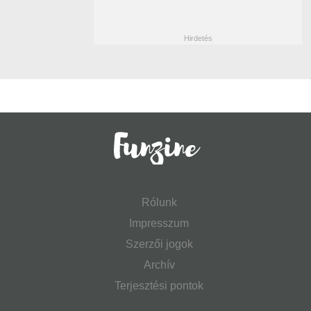
Rólunk
Impresszum
Szerzői jogok
Archív
Terjesztési pontok