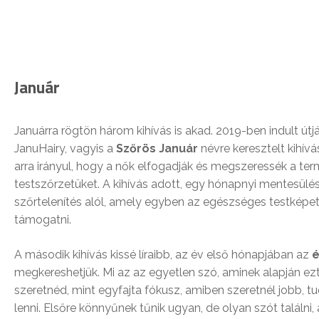
Január
Januárra rögtön három kihívás is akad. 2019-ben indult útj
JanuHairy, vagyis a
Szőrös Január
névre keresztelt kihívá
arra irányul, hogy a nők elfogadják és megszeressék a te
testszőrzetüket. A kihívás adott, egy hónapnyi mentesülés
szőrtelenítés alól, amely egyben az egészséges testképet 
támogatni.
A második kihívás kissé líraibb, az év első hónapjában az
é
megkereshetjük. Mi az az egyetlen szó, aminek alapján ezt
szeretnéd, mint egyfajta fókusz, amiben szeretnél jobb, 
lenni. Elsőre könnyűnek tűnik ugyan, de olyan szót találni,