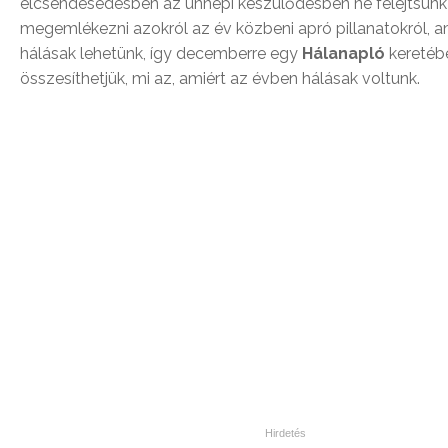
elcsendesedésben az ünnepi készülődésben ne felejtsünk
megemlékezni azokról az év közbeni apró pillanatokról, a
hálásak lehetünk, így decemberre egy
Hálanapló
keretéb
összesíthetjük, mi az, amiért az évben hálásak voltunk.