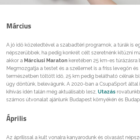
Március
A jó idő közeledtével a szabadtéri programok, a túrák is e
népszerűbbek, ha pedig konkrét célt szeretnénk kitűzni m
akkor a
Márciusi Maraton
keretében 25 km-es túrázásra 
Megmozgatja a testet és a szellemet is a friss levegőn és
természetben töltött idő, 25 km pedig belátható célnak bi
úgy döntünk, belevágunk. A 2020-ban a CsupaSport által i
kihívás idén talán még aktuálisabb lesz,
Utazás
rovatunkb
számos útvonalat ajánlunk Budapest környékén és Budapes
Április
Az áprilissal a kult vonalra kanyarodunk és olvasást népsz