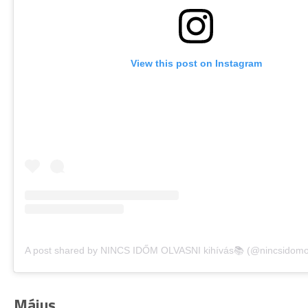
View this post on Instagram
A post shared by NINCS IDŐM OLVASNI kihívás📚 (@nincsidomol
Május