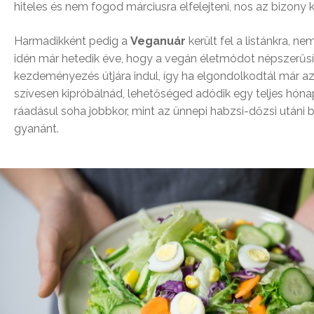
hiteles és nem fogod márciusra elfelejteni, nos az bizony k
Harmadikként pedig a
Veganuár
került fel a listánkra, nem
idén már hetedik éve, hogy a vegán életmódot népszerűs
kezdeményezés útjára indul, így ha elgondolkodtál már a
szívesen kipróbálnád, lehetőséged adódik egy teljes hónap
ráadásul soha jobbkor, mint az ünnepi habzsi-dőzsi utáni b
gyanánt.