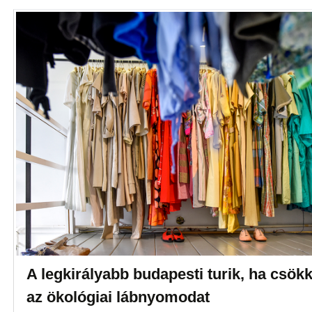
A legkirályabb budapesti turik, ha csök
az ökológiai lábnyomodat