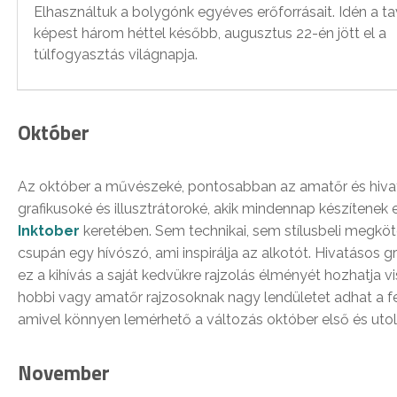
Elhasználtuk a bolygónk egyéves erőforrásait. Idén a t
képest három héttel később, augusztus 22-én jött el a
túlfogyasztás világnapja.
Október
Az október a művészeké, pontosabban az amatőr és hiva
grafikusoké és illusztrátoroké, akik mindennap készítenek 
Inktober
keretében. Sem technikai, sem stílusbeli megköt
csupán egy hívószó, ami inspirálja az alkotót. Hivatásos g
ez a kihívás a saját kedvükre rajzolás élményét hozhatja v
hobbi vagy amatőr rajzosoknak nagy lendületet adhat a f
amivel könnyen lemérhető a változás október első és utol
November