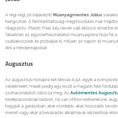
A régi-régi, jól bejáratott
Műanyagmentes Július
sokakna
hangozhat. A fenntarthatósági megmozdulás már majd
világszintű, Plastic Free July néven vált először ismertté 
fakadóan az egyszerhasználatos műanyagokra hívja fel a 
csatlakozzunk és próbáljuk ki, milyen 30 napon át műan
élni a mindennapokat.
Augusztus
Az augusztusi hónapra két kihívás is jut, egyik a környezet
védelméért, másik pedig egy kicsit a magunk felé fordulás
szóhasználatot célozza meg. Az
Autómentes Auguszt
kerékpárosoknak kedvez, ha van otthon kétkerekűnk, aug
hagyjuk a garázsban, akár rövidebb, akár hosszabb távok
menet vagy akár a bevásárlás alkalmával részesítsük elő