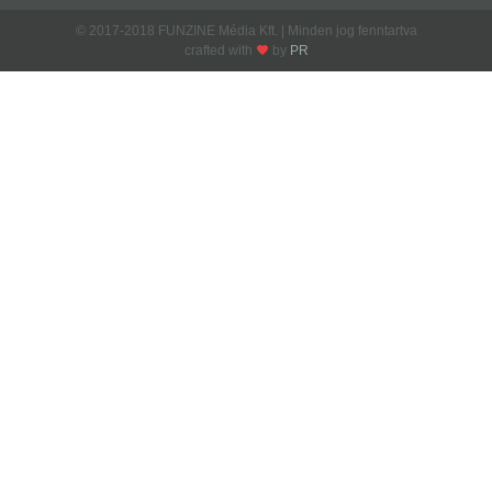
© 2017-2018 FUNZINE Média Kft. | Minden jog fenntartva
crafted with
by
PR