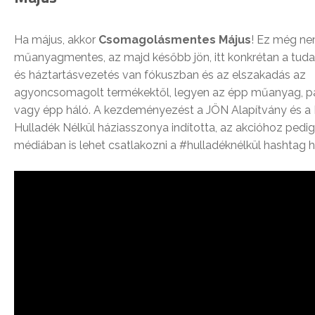
Ha május, akkor
Csomagolásmentes Május
! Ez még ne
műanyagmentes, az majd később jön, itt konkrétan a tuda
és háztartásvezetés van fókuszban és az elszakadás az
agyoncsomagolt termékektől, legyen az épp műanyag, pa
vagy épp háló. A kezdeményezést a JÖN Alapítvány és a
Hulladék Nélkül háziasszonya indította, az akcióhoz pedi
médiában is lehet csatlakozni a #hulladéknélkül hashtag h