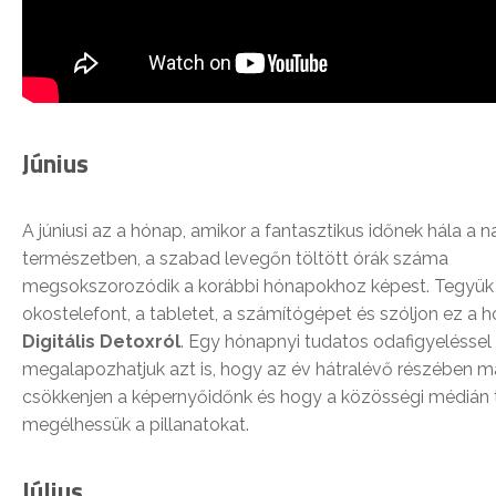
Június
A júniusi az a hónap, amikor a fantasztikus időnek hála a n
természetben, a szabad levegőn töltött órák száma
megsokszorozódik a korábbi hónapokhoz képest. Tegyük 
okostelefont, a tabletet, a számítógépet és szóljon ez a 
Digitális Detoxról
. Egy hónapnyi tudatos odafigyeléssel
megalapozhatjuk azt is, hogy az év hátralévő részében 
csökkenjen a képernyőidőnk és hogy a közösségi médián t
megélhessük a pillanatokat.
Július