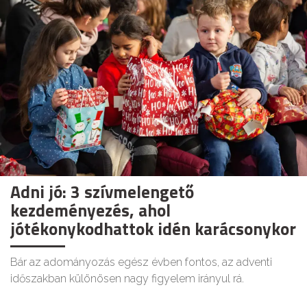
Adni jó: 3 szívmelengető
kezdeményezés, ahol
jótékonykodhattok idén karácsonykor
Bár az adományozás egész évben fontos, az adventi
időszakban különösen nagy figyelem irányul rá.