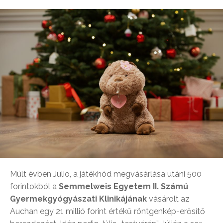
Múlt évben Júlio, a játékhód megvásárlása utáni 500
forintokból a
Semmelweis Egyetem II. Számú
Gyermekgyógyászati Klinikájának
vásárolt az
Auchan egy 21 millió forint értékű röntgenkép-erősítő