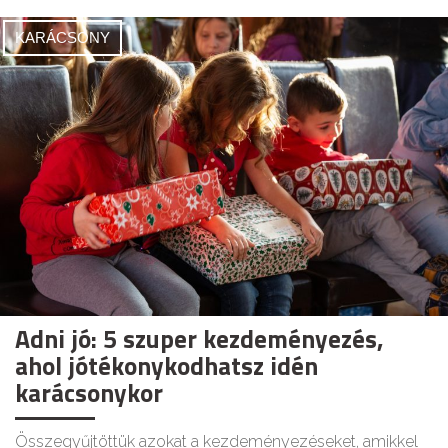
KARÁCSONY
Adni jó: 5 szuper kezdeményezés,
ahol jótékonykodhatsz idén
karácsonykor
Összegyűjtöttük azokat a kezdeményezéseket, amikkel