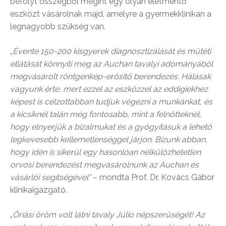
befolyt összegből megint egy olyan életmentő
eszközt vásárolnak majd, amelyre a gyermekklinikán a
legnagyobb szükség van.
„
Évente 150-200 kisgyerek diagnosztizálását és műtéti
ellátását könnyíti meg az Auchan tavalyi adományából
megvásárolt röntgenkép-erősítő berendezés. Hálásak
vagyunk érte, mert ezzel az eszközzel az eddigiekhez
képest is célzottabban tudjuk végezni a munkánkat, és
a kicsiknél talán még fontosabb, mint a felnőtteknél,
hogy elnyerjük a bizalmukat és a gyógyításuk a lehető
legkevesebb kellemetlenséggel járjon. Bízunk abban,
hogy idén is sikerül egy hasonlóan nélkülözhetetlen
orvosi berendezést megvásárolnunk az Auchan és
vásárlói segítségével”
– mondta Prof. Dr. Kovács Gábor
klinikaigazgató.
„
Óriási öröm volt látni tavaly Júlio népszerűségét! Az