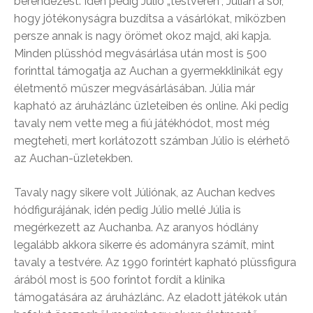
berendezést. Idén pedig Júlio „testvérén”, Júlián a sor,
hogy jótékonyságra buzdítsa a vásárlókat, miközben
persze annak is nagy örömet okoz majd, aki kapja.
Minden plüsshód megvásárlása után most is 500
forinttal támogatja az Auchan a gyermekklinikát egy
életmentő műszer megvásárlásában. Júlia már
kapható az áruházlánc üzleteiben és online. Aki pedig
tavaly nem vette meg a fiú játékhódot, most még
megteheti, mert korlátozott számban Júlio is elérhető
az Auchan-üzletekben.
Tavaly nagy sikere volt Júliónak, az Auchan kedves
hódfigurájának, idén pedig Júlio mellé Júlia is
megérkezett az Auchanba. Az aranyos hódlány
legalább akkora sikerre és adományra számít, mint
tavaly a testvére. Az 1990 forintért kapható plüssfigura
árából most is 500 forintot fordít a klinika
támogatására az áruházlánc. Az eladott játékok után