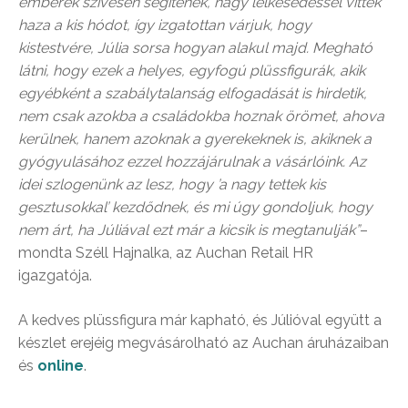
emberek szívesen segítenek, nagy lelkesedéssel vitték
haza a kis hódot, így izgatottan várjuk, hogy
kistestvére, Júlia sorsa hogyan alakul majd. Megható
látni, hogy ezek a helyes, egyfogú plüssfigurák, akik
egyébként a szabálytalanság elfogadását is hirdetik,
nem csak azokba a családokba hoznak örömet, ahova
kerülnek, hanem azoknak a gyerekeknek is, akiknek a
gyógyulásához ezzel hozzájárulnak a vásárlóink. Az
idei szlogenünk az lesz, hogy ’a nagy tettek kis
gesztusokkal’ kezdődnek, és mi úgy gondoljuk, hogy
nem árt, ha Júliával ezt már a kicsik is megtanulják”
–
mondta Széll Hajnalka, az Auchan Retail HR
igazgatója.
A kedves plüssfigura már kapható, és Júlióval együtt a
készlet erejéig megvásárolható az Auchan áruházaiban
és
online
.