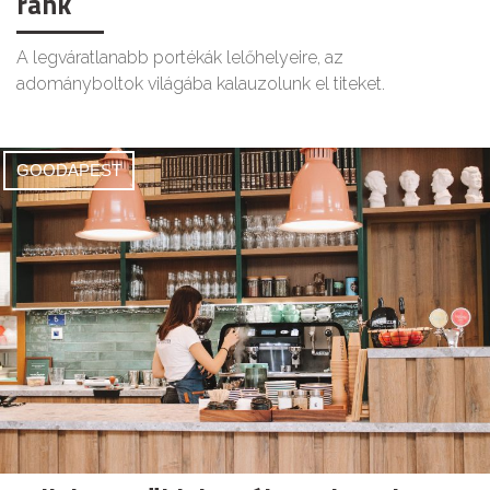
ránk
A legváratlanabb portékák lelőhelyeire, az
adományboltok világába kalauzolunk el titeket.
GOODAPEST