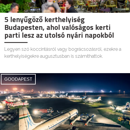
5 lenyűgöző kerthelyiség
Budapesten, ahol valóságos kerti
parti lesz az utolsó nyári napokból
Legyen szó koccintásról vagy bográcsozásról, ezekre a
kerthelyiségekre augusztusban is számíthattok.
GOODAPEST