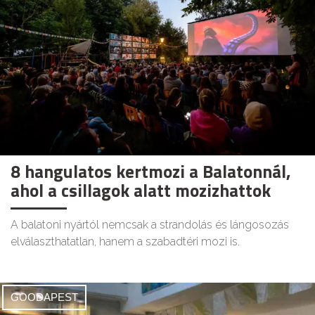
8 hangulatos kertmozi a Balatonnál,
ahol a csillagok alatt mozizhattok
A balatoni nyártól nemcsak a strandolás és lángosozás
elválaszthatatlan, hanem a szabadtéri mozi is.
GOODAPEST