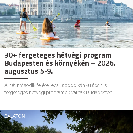
30+ fergeteges hétvégi program
Budapesten és környékén – 2026.
augusztus 5-9.
A hét második felére lecsillapodó kánikulában is
fergeteges hétvégi programok várnak Budapesten.
BALATON