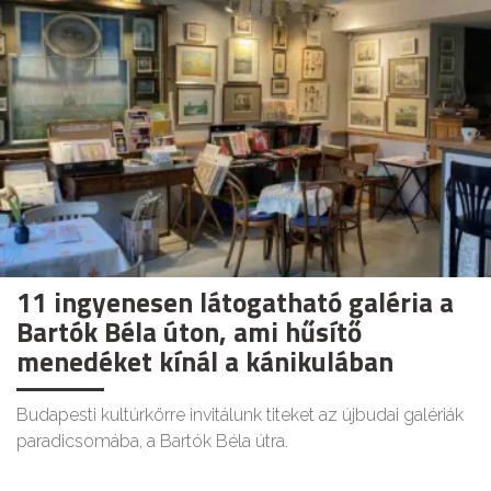
11 ingyenesen látogatható galéria a
Bartók Béla úton, ami hűsítő
menedéket kínál a kánikulában
Budapesti kultúrkörre invitálunk titeket az újbudai galériák
paradicsomába, a Bartók Béla útra.