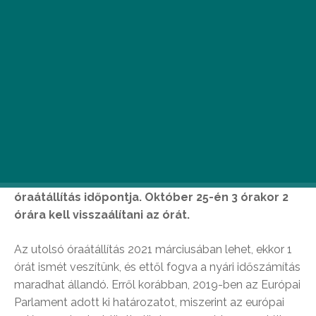
Vasárnap hajnalban elérkezik 2020-as őszi
óraátállítás időpontja. Október 25-én 3 órakor 2
órára kell visszaálítani az órát.
Az utolsó óraátállítás 2021 márciusában lehet, ekkor 1
órát ismét veszítünk, és ettől fogva a nyári időszámítás
maradhat állandó. Erről korábban, 2019-ben az Európai
Parlament adott ki határozatot, miszerint az európai