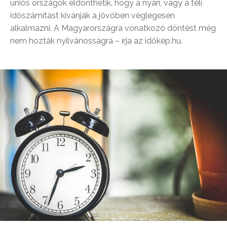
uniós országok eldönthetik, hogy a nyári, vagy a téli
időszámítást kívánják a jövőben véglegesen
alkalmazni. A Magyarországra vonatkozó döntést még
nem hozták nyilvánosságra – írja az időkép.hu.