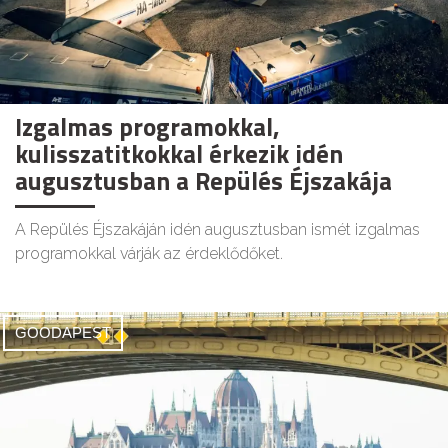
Izgalmas programokkal,
kulisszatitkokkal érkezik idén
augusztusban a Repülés Éjszakája
A Repülés Éjszakáján idén augusztusban ismét izgalmas
programokkal várják az érdeklődőket.
GOODAPEST