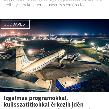
kerthelyiségekre augusztusban is számíthattok.
GOODAPEST
Izgalmas programokkal,
kulisszatitkokkal érkezik idén