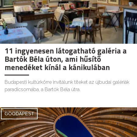
11 ingyenesen látogatható galéria a
Bartók Béla úton, ami hűsítő
menedéket kínál a kánikulában
Budapesti kultúrkörre invitálunk titeket az újbudai galériák
paradicsomába, a Bartók Béla útra.
GOODAPEST