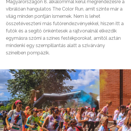
Magyarországon 8. alkalommal kerül megrendezésre a
vibrálóan hangulatos The Color Run, amit szinte már a
világ minden pontján ismernek. Nem is lehet
összetéveszteni más futórendezvényekkel, hiszen itt a
futók és a segítő önkéntesek a rajtvonalnál elkezdik
egymásra szórni a színes festékporokat, amitől aztán
mindenki egy szempillantás alatt a szivárvány
színeiben pompázik.