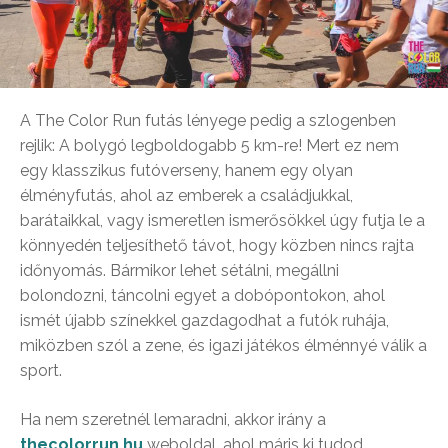
A The Color Run futás lényege pedig a szlogenben
rejlik: A bolygó legboldogabb 5 km-re! Mert ez nem
egy klasszikus futóverseny, hanem egy olyan
élményfutás, ahol az emberek a családjukkal,
barátaikkal, vagy ismeretlen ismerősökkel úgy futja le a
könnyedén teljesíthető távot, hogy közben nincs rajta
időnyomás. Bármikor lehet sétálni, megállni
bolondozni, táncolni egyet a dobópontokon, ahol
ismét újabb színekkel gazdagodhat a futók ruhája,
miközben szól a zene, és igazi játékos élménnyé válik a
sport.
Ha nem szeretnél lemaradni, akkor irány a
thecolorrun.hu
weboldal, ahol máris ki tudod