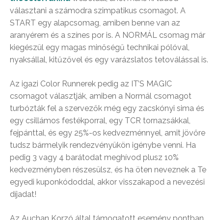
választani a számodra szimpatikus csomagot. A
START egy alapcsomag, amiben benne van az
aranyérem és a színes por is. A NORMÁL csomag már
kiegészül egy magas minőségű technikai pólóval,
nyaksállal, kitűzővel és egy varázslatos tetoválással is.
Az igazi Color Runnerek pedig az IT’S MAGIC
csomagot választják, amiben a Normál csomagot
turbózták fel a szervezők még egy zacskónyi sima és
egy csillámos festékporral, egy TCR tornazsákkal,
fejpánttal, és egy 25%-os kedvezménnyel, amit jövőre
tudsz bármelyik rendezvényükön igénybe venni. Ha
pedig 3 vagy 4 barátodat meghívod plusz 10%
kedvezményben részesülsz, és ha öten neveznek a Te
egyedi kuponkódoddal, akkor visszakapod a nevezési
díjadat!
Az Auchan Korzó által támogatott esemény pontban