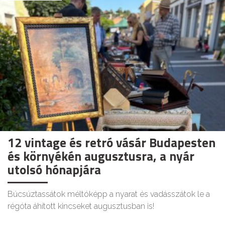
12 vintage és retró vásár Budapesten
és környékén augusztusra, a nyár
utolsó hónapjára
Búcsúztassátok méltóképp a nyarat és vadásszátok le a
régóta áhított kincseket augusztusban is!