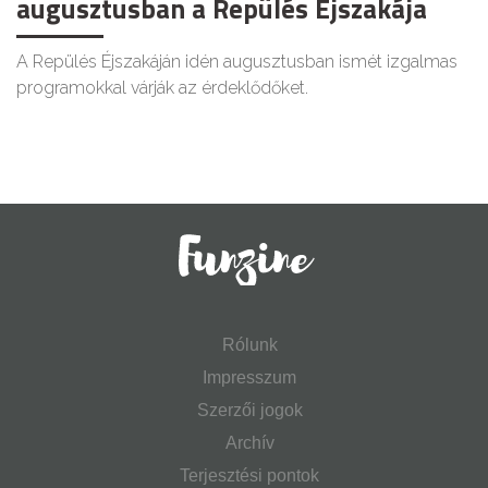
augusztusban a Repülés Éjszakája
A Repülés Éjszakáján idén augusztusban ismét izgalmas
programokkal várják az érdeklődőket.
Rólunk
Impresszum
Szerzői jogok
Archív
Terjesztési pontok