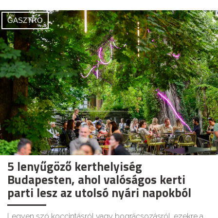
GASZTRO
5 lenyűgöző kerthelyiség
Budapesten, ahol valóságos kerti
parti lesz az utolsó nyári napokból
Legyen szó koccintásról vagy bográcsozásról, ezekre a