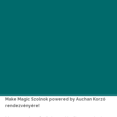
Már csak pár napot kell aludni és szeptember 12-
én végre rajthoz állhatnak a Color Runnerek
Szolnokon. Ha te sem szeretnél kimaradni az ősz
legszínesebb és legboldogabb
élményfutásából, akkor nevezz a The Color Run
Make Magic Szolnok powered by Auchan Korzó
rendezvényére!