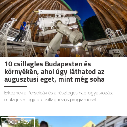
10 csillagles Budapesten és
környékén, ahol úgy láthatod az
augusztusi eget, mint még soha
Érkeznek a Perseidák és a részleges napfogyatkozás:
mutatjuk a legjobb csillagnézős programokat!
GOODAPEST