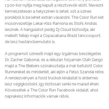
13.00-kor nyitja meg kapuit a résztvevők előtt. Nevezni
természetesen a helyszínen is lehet, sőt a színes
porokból is be lehet extrán vásárolni. The Color Run két
műsorvezetője Lékai-Kiss Ramóna és Stohl András
lesznek. A hangulatot pedig Dj Cloud biztosítja, aki
mellett fellép majd a Copacabana Brazil tánccsoport,
de lesz hastáncbemutató is.
A programot színesíti majd egy izgalmas beszélgetés
Dr. Zacher Gáborral, és a délután folyamán Oláh Gergő
majd a The Biebers szórakoztatja a már befutott Color
Runnereket és mindenkit, aki eljön a Felső Szandai rétre.
A rendezvényen a food truckok kínálatát is érdemes
lesz végigkóstolni, így biztosan senki ne marad éhen.
Kövessétek a The Color Run Facebook oldalát, ahol
naprakész információk várnak rátok.